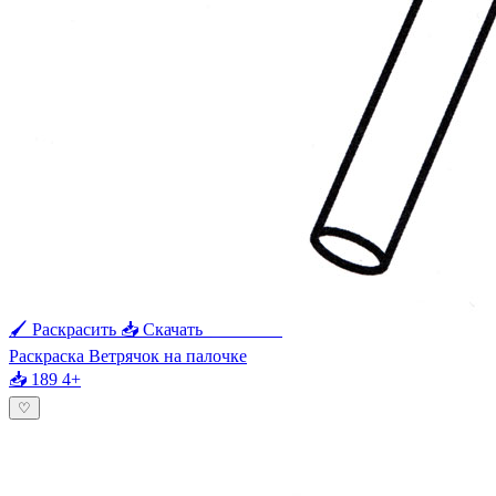
🖌 Раскрасить
📥 Скачать
🖨 Печать
Раскраска Ветрячок на палочке
📥 189
4+
♡