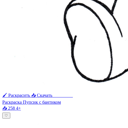
🖌 Раскрасить
📥 Скачать
🖨 Печать
Раскраска Пупсик с бантиком
📥 258
4+
♡