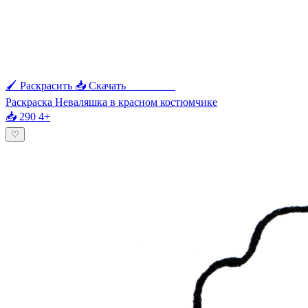
🖌 Раскрасить
📥 Скачать
🖨 Печать
Раскраска Неваляшка в красном костюмчике
📥 290
4+
♡