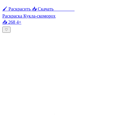
🖌 Раскрасить
📥 Скачать
🖨 Печать
Раскраска Кукла-скоморох
📥 268
4+
♡