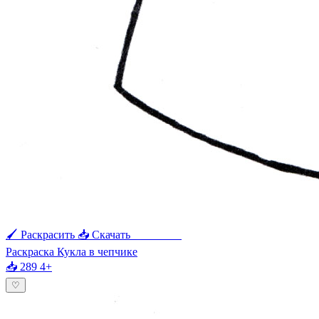
🖌 Раскрасить
📥 Скачать
🖨 Печать
Раскраска Кукла в чепчике
📥 289
4+
♡