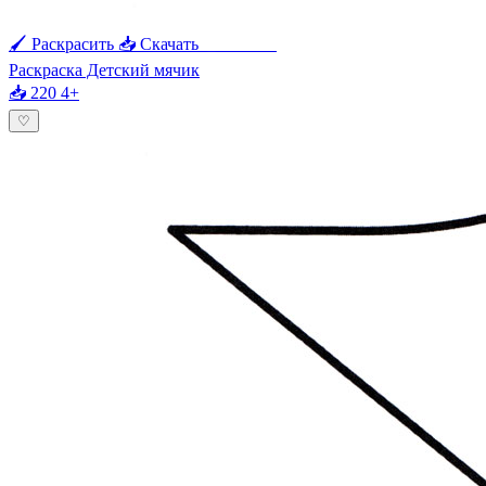
🖌 Раскрасить
📥 Скачать
🖨 Печать
Раскраска Детский мячик
📥 220
4+
♡