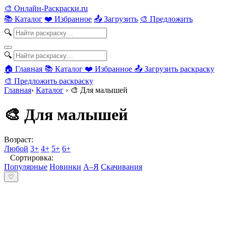
🎨
Онлайн-Раскраски.ru
📚 Каталог
❤️ Избранное
📤 Загрузить
🎨 Предложить
🔍
🔍
🏠 Главная
📚 Каталог
❤️ Избранное
📤 Загрузить раскраску
🎨 Предложить раскраску
Главная
›
Каталог
›
🎨 Для малышей
🎨 Для малышей
Возраст:
Любой
3+
4+
5+
6+
Сортировка:
Популярные
Новинки
А–Я
Скачивания
♡