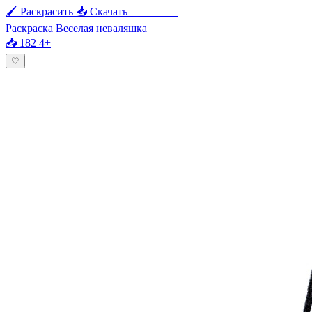
🖌 Раскрасить
📥 Скачать
🖨 Печать
Раскраска Веселая неваляшка
📥 182
4+
♡