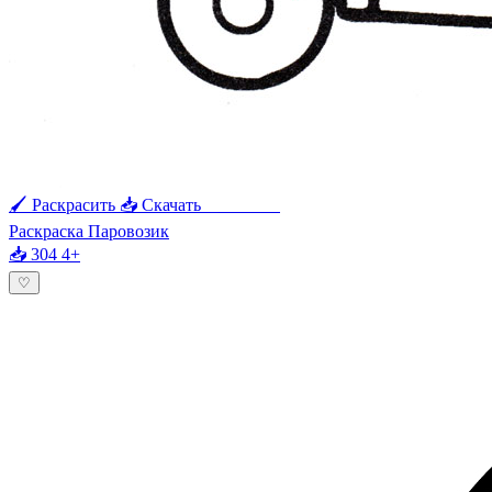
🖌 Раскрасить
📥 Скачать
🖨 Печать
Раскраска Паровозик
📥 304
4+
♡