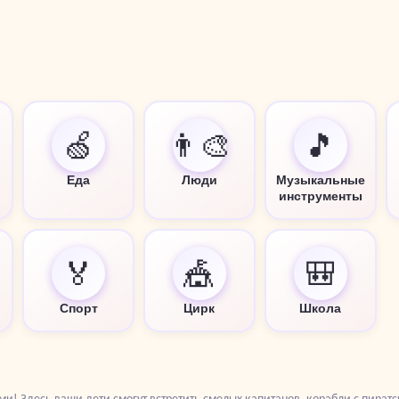
🍏
👨‍🎨
🎵
Еда
Люди
Музыкальные
инструменты
🏅
🎪
🎒
Спорт
Цирк
Школа
и! Здесь ваши дети смогут встретить смелых капитанов, корабли с пират