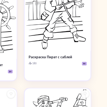
Раскраска Пират с саблей
📥 180
4+
ат
6+
♡
♡