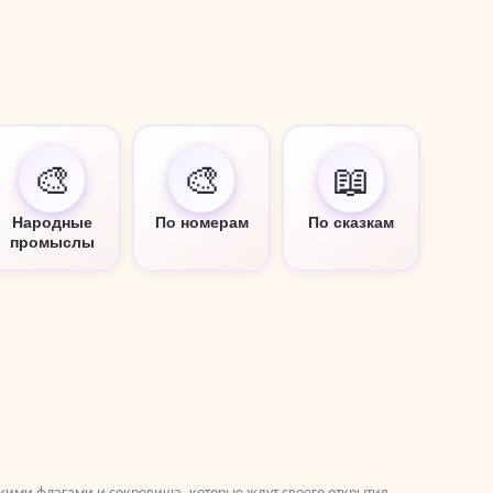
🎨
🎨
📖
Народные
По номерам
По сказкам
промыслы
скими флагами и сокровища, которые ждут своего открытия.