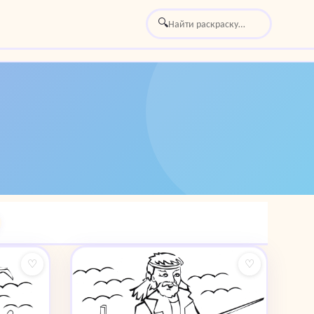
🔍
♡
♡