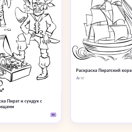
Раскраска Пиратский кора
📥 50
ка Пират и сундук с
вищами
4+