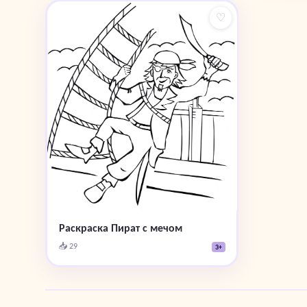
♡
Раскраска Пират с мечом
📥 29
3+