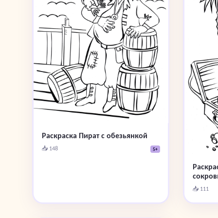
Раскраска Пират с обезьянкой
📥 148
5+
Раскрас
сокро
📥 111