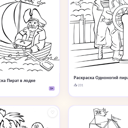
Раскраска Одноногий пир
ска Пират в лодке
📥 231
5+
♡