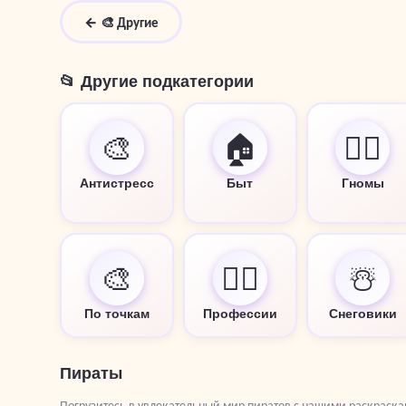
← 🎨 Другие
📂 Другие подкатегории
🎨
🏠
🧙‍♂️
Антистресс
Быт
Гномы
🎨
👩‍⚕️
☃️
По точкам
Профессии
Снеговики
Пираты
Погрузитесь в увлекательный мир пиратов с нашими раскраскам