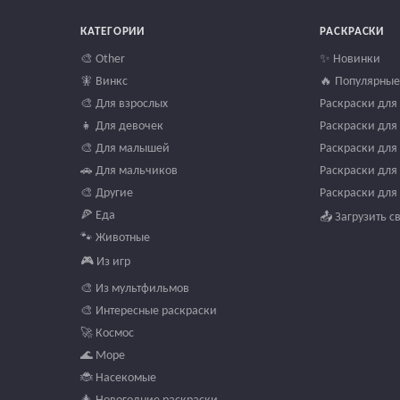
КАТЕГОРИИ
РАСКРАСКИ
🎨 Other
✨ Новинки
🧚 Винкс
🔥 Популярные
🎨 Для взрослых
Раскраски для 
👧 Для девочек
Раскраски для 
🎨 Для малышей
Раскраски для 
🚗 Для мальчиков
Раскраски для 
🎨 Другие
Раскраски для 
🍕 Еда
📤 Загрузить с
🐾 Животные
🎮 Из игр
🎨 Из мультфильмов
🎨 Интересные раскраски
🚀 Космос
🌊 Море
🐞 Насекомые
🎄 Новогодние раскраски