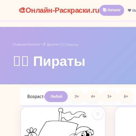
🎨
Онлайн-Раскраски.ru
📚 Каталог
❤️ И
Главная
Каталог
🎨 Другие
›
›
›
🏴‍☠️ Пираты
🏴‍☠️ Пираты
Возраст:
Любой
3+
4+
5+
6+
♡