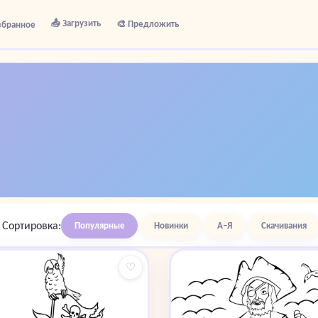
📤 Загрузить
🎨 Предложить
збранное
Сортировка:
Популярные
Новинки
А–Я
Скачивания
♡