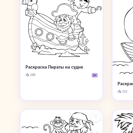
Раскраска Пираты на судне
📥 288
5+
Раскра
📥 232
♡