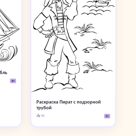
бль
4+
Раскраска Пират с подзорной
трубой
📥 41
5+