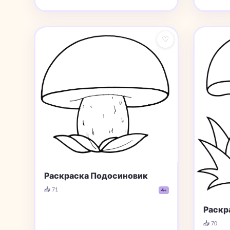
♡
Раскраска Подосиновик
📥 71
4+
Раскр
📥 70