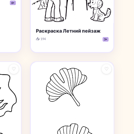
6+
Раскраска Летний пейзаж
📥 194
3+
♡
♡