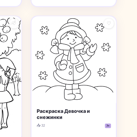
♡
♡
Раскраска Девочка и
снежинки
📥 32
7+