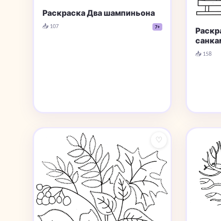
Раскраска Два шампиньона
📥 107
7+
Раскр
санка
📥 158
♡