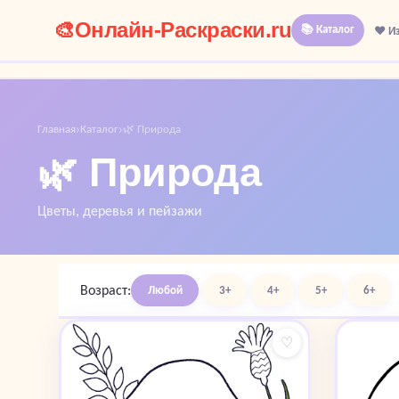
🎨
Онлайн-Раскраски.ru
📚 Каталог
❤️ И
Главная
Каталог
🌿 Природа
›
›
🌿 Природа
Цветы, деревья и пейзажи
Возраст:
Любой
3+
4+
5+
6+
♡