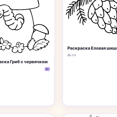
Раскраска Еловая шиш
📥 234
аска Гриб с червячком
5+