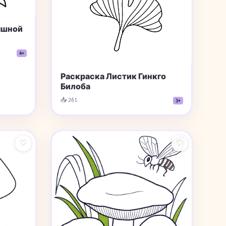
ышной
4+
Раскраска Листик Гинкго
Билоба
📥 261
3+
♡
♡