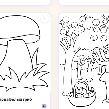
♡
аска Белый гриб
4+