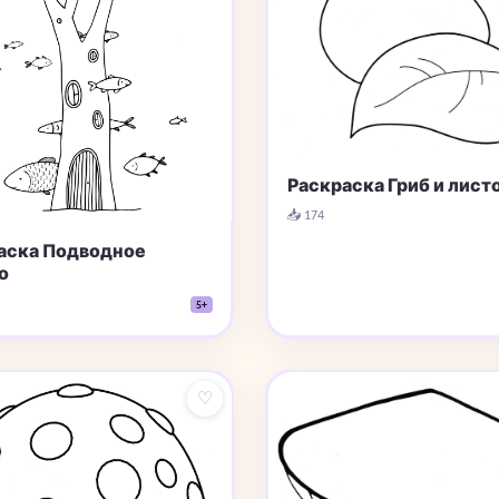
Раскраска Гриб и лист
📥 174
аска Подводное
о
5+
♡