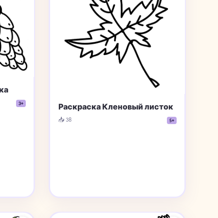
ка
3+
Раскраска Кленовый листок
📥 38
5+