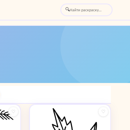
🔍
♡
♡