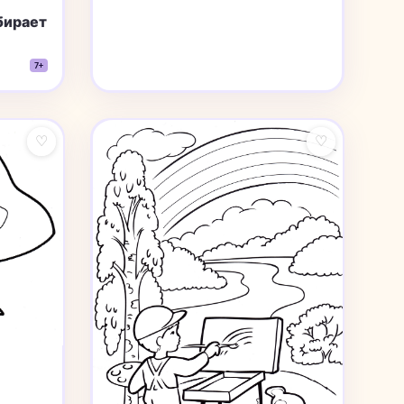
бирает
7+
♡
♡