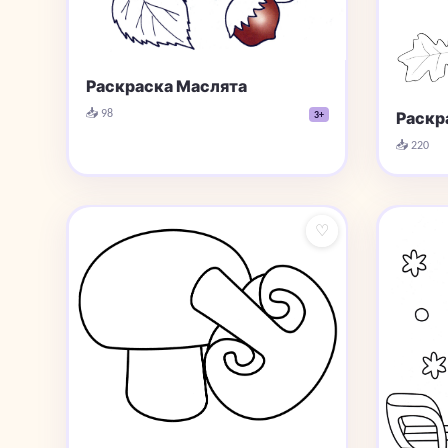
Раскраска Маслята
📥 98
3+
Раскра
📥 220
♡