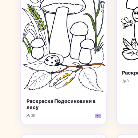
Раскр
📥 80
Раскраска Подосиновики в
лесу
📥 38
6+