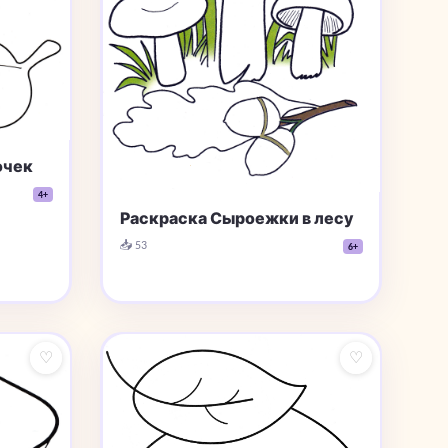
очек
4+
Раскраска Сыроежки в лесу
📥 53
6+
♡
♡