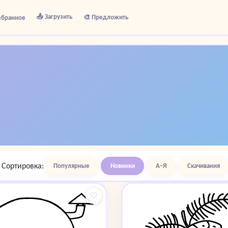
📤 Загрузить
🎨 Предложить
збранное
Сортировка:
Популярные
Новинки
А–Я
Скачивания
♡