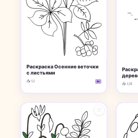
Раскраска Осенние веточки
Раскр
с листьями
дерев
📥 52
4+
📥 128
♡