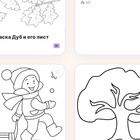
📥 167
ска Дуб и его лист
3+
♡