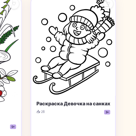
♡
♡
Раскраска Девочка на санках
📥 28
3+
5+