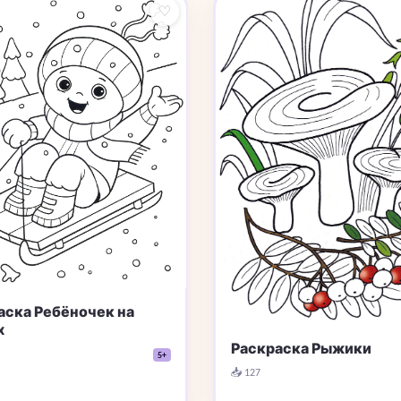
♡
аска Ребёночек на
х
Раскраска Рыжики
5+
📥 127