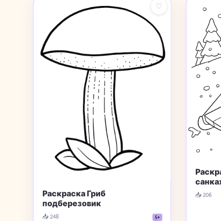
♡
Раскр
санка
Раскраска Гриб
📥 206
подберезовик
📥 248
5+