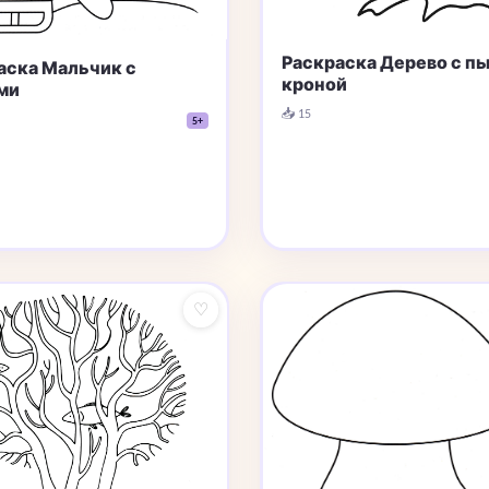
Раскраска Дерево с п
аска Мальчик с
кроной
ми
📥 15
5+
♡