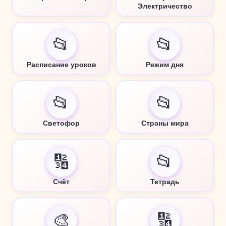
Электричество
📂
📂
Расписание уроков
Режим дня
📂
📂
Светофор
Страны мира
🔢
📂
Счёт
Тетрадь
🎨
🔢