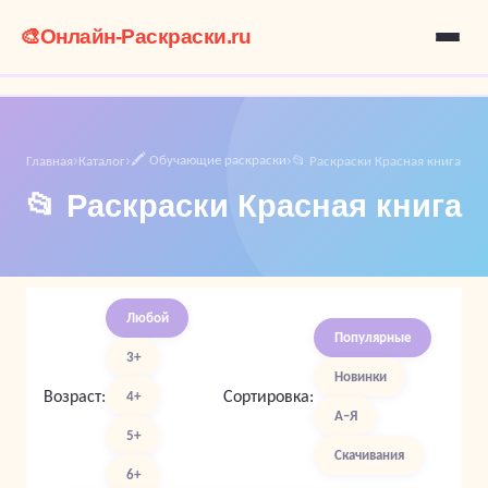
🎨
Онлайн-Раскраски.ru
🖍️ Обучающие раскраски
Главная
Каталог
📂 Раскраски Красная книга
›
›
›
📂 Раскраски Красная книга
Любой
Популярные
3+
Новинки
Возраст:
Сортировка:
4+
А–Я
5+
Скачивания
6+