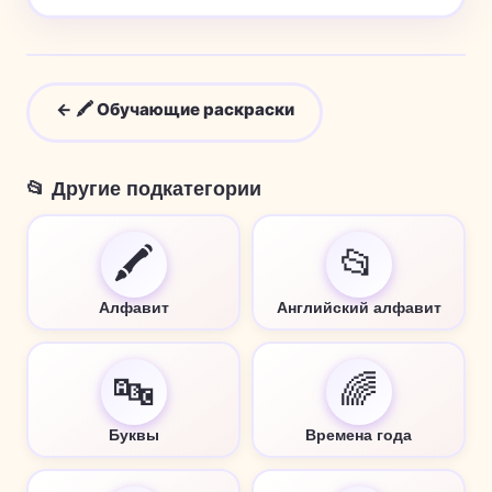
← 🖍️ Обучающие раскраски
📂 Другие подкатегории
🖍️
📂
Алфавит
Английский алфавит
🔤
🌈
Буквы
Времена года