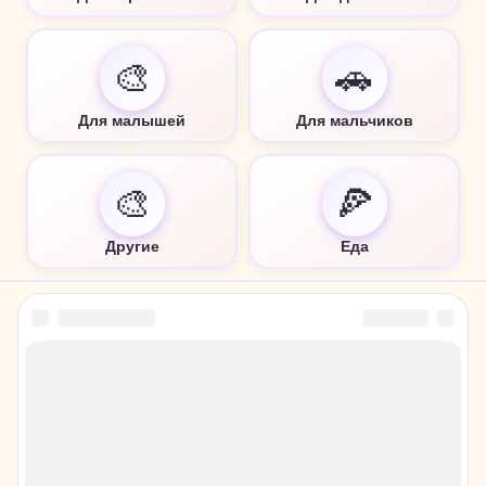
🎨
🚗
Для малышей
Для мальчиков
🎨
🍕
Другие
Еда