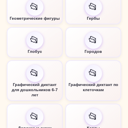
📂
📂
Геометрические фигуры
Гербы
📂
📂
Глобус
Городов
📂
📂
Графический диктант
Графический диктант по
для дошкольников 6-7
клеточкам
лет
📂
📂
Дорожные знаки
Карты