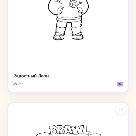
Радостный Леон
📥 254
3+
♡