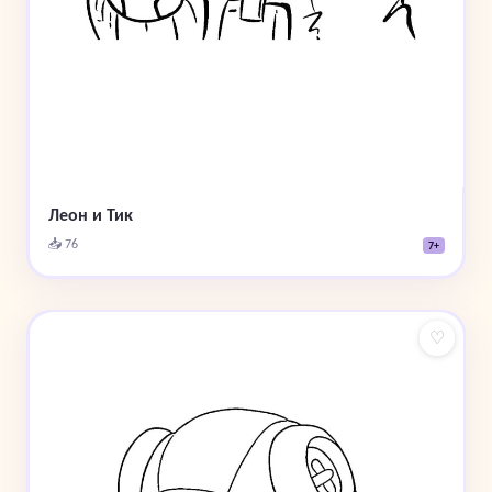
Леон и Тик
📥 76
7+
♡