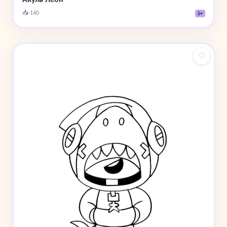
📥 140
5+
♡