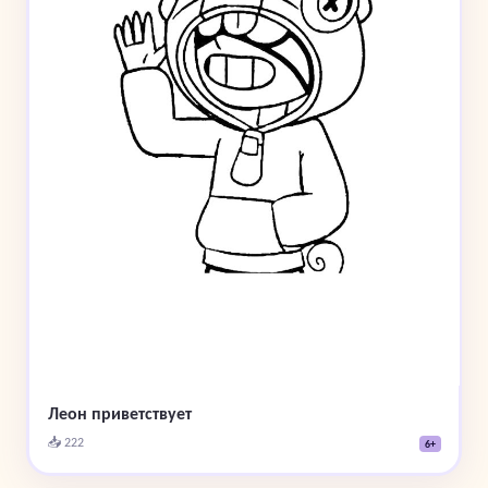
Леон приветствует
📥 222
6+