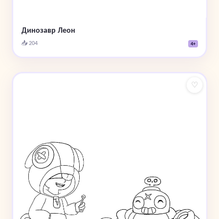
Динозавр Леон
📥 204
4+
♡