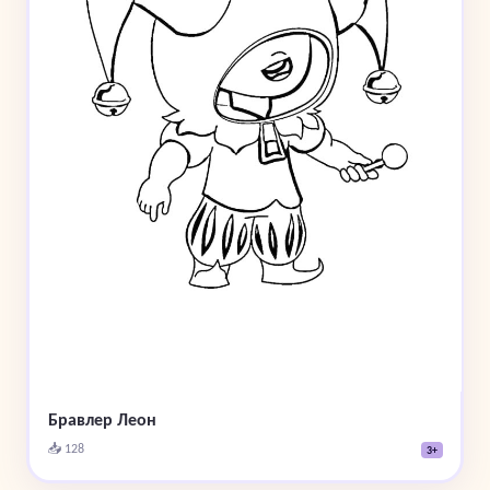
Бравлер Леон
📥 128
3+