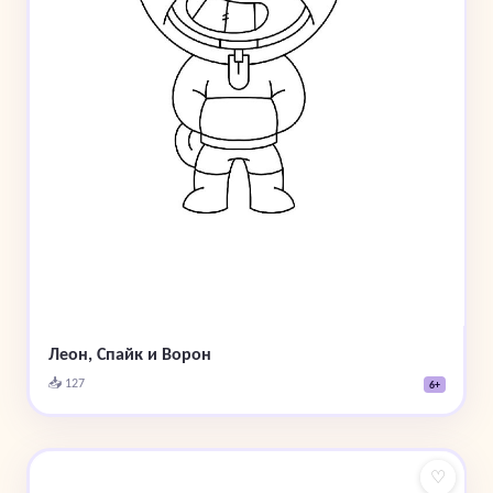
Леон, Спайк и Ворон
📥 127
6+
♡