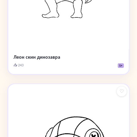
Леон скин динозавра
📥 243
5+
♡