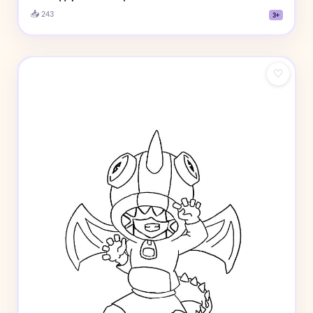
📥 243
3+
♡