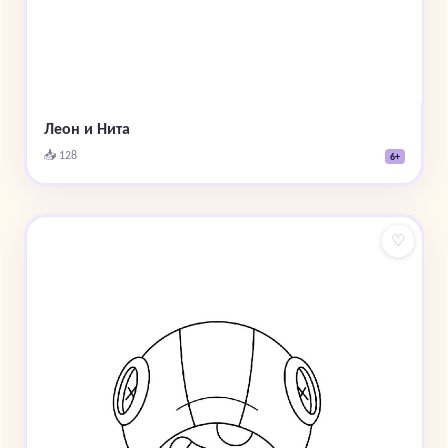
Леон и Нита
📥 128
6+
♡