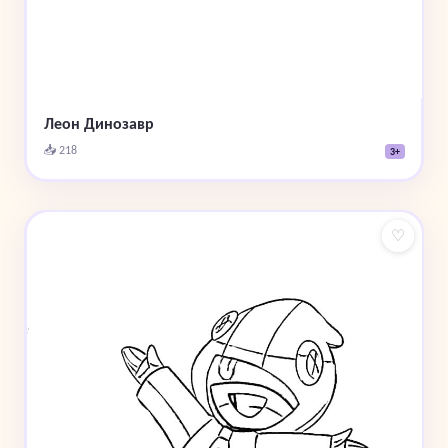
Леон Динозавр
📥 218
3+
♡