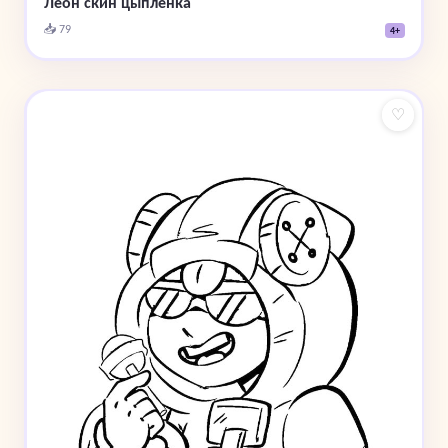
Леон скин цыпленка
📥 79
4+
♡