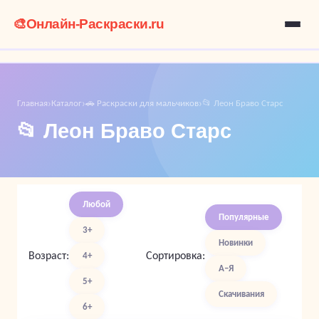
🎨
Онлайн-Раскраски.ru
Главная
Каталог
🚗 Раскраски для мальчиков
📂 Леон Браво Старс
›
›
›
📂 Леон Браво Старс
Любой
Популярные
3+
Новинки
Возраст:
Сортировка:
4+
А–Я
5+
Скачивания
6+