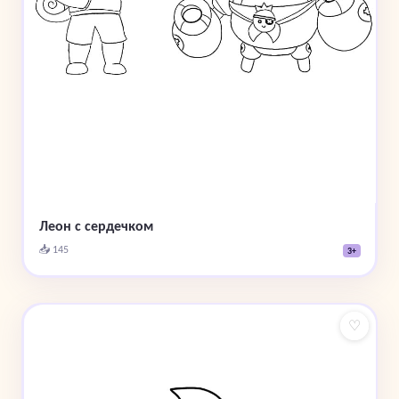
Леон с сердечком
📥 145
3+
♡