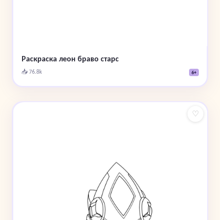
Раскраска леон браво старс
📥 76.8k
6+
♡