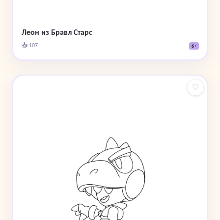
Леон из Бравл Старс
📥 107
6+
♡