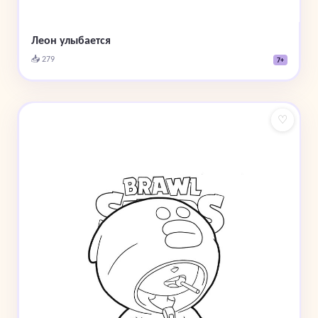
Леон улыбается
📥 279
7+
♡