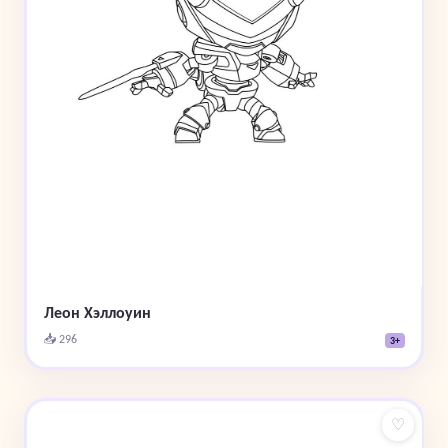
Леон Хэллоуин
📥 296
3+
♡