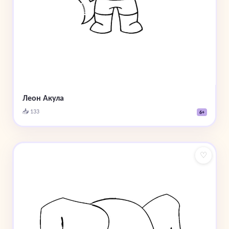
Леон Акула
📥 133
6+
♡