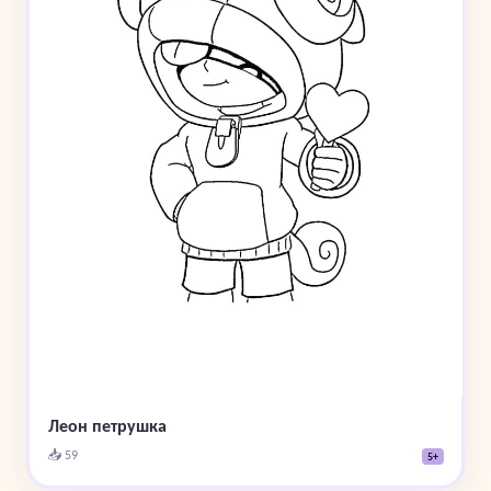
Леон петрушка
📥 59
5+