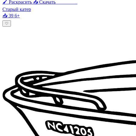
🖌 Раскрасить
📥 Скачать
🖨 Печать
Старый катер
📥 39
6+
♡