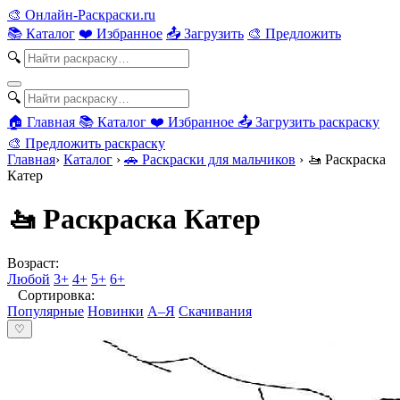
🎨
Онлайн-Раскраски.ru
📚 Каталог
❤️ Избранное
📤 Загрузить
🎨 Предложить
🔍
🔍
🏠 Главная
📚 Каталог
❤️ Избранное
📤 Загрузить раскраску
🎨 Предложить раскраску
Главная
›
Каталог
›
🚗 Раскраски для мальчиков
›
🚤 Раскраска
Катер
🚤 Раскраска Катер
Возраст:
Любой
3+
4+
5+
6+
Сортировка:
Популярные
Новинки
А–Я
Скачивания
♡