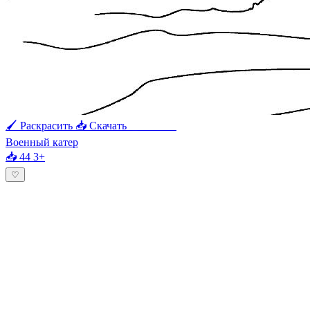
🖌 Раскрасить
📥 Скачать
🖨 Печать
Военный катер
📥 44
3+
♡