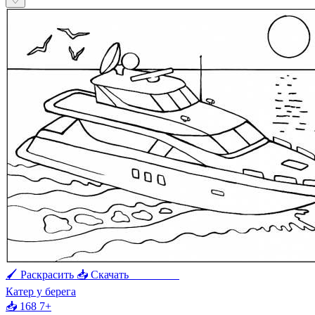
♡
🖌 Раскрасить
📥 Скачать
🖨 Печать
Катер у берега
📥 168
7+