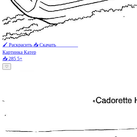
🖌 Раскрасить
📥 Скачать
🖨 Печать
Картинка Катер
📥 285
5+
♡