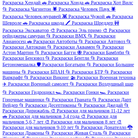
Раскраска Хендай
🚗
Раскраска Хонда
🚗
Раскраска Хот Вилс
📂
Раскраска Чагинтон
🕷️
Раскраска Человек Паук
🕷️
Раскраска Человек-муравей
👾
Раскраска Чужой
🚗
Раскраска
Шевроле
🚗
Раскраска шкода
🖍️
Раскраска Шреддер
🚧
Раскраска Экскаватор
🎨
Раскраска Эль примо
🎨
Раскраски
рейнджеры самураи
📂
Раскраски BMX
📂
Раскраски
Авианосец
🚗
Раскраски Автоботы
📂
Раскраски Автовоз
📂
Раскраски Автокран
📂
Раскраски Аквамен
📂
Раскраски
Астон Мартин
📂
Раскраски Багги
🐝
Раскраски Бамблби
📂
Раскраски Бензовоз
📂
Раскраски Бентли
📂
Раскраски
Бетономешалка
🛡️
Раскраски Богатыри
📂
Раскраски Большие
машины
📂
Раскраски БПАН
📂
Раскраски БТР
📂
Раскраски
Варкрафт
📂
Раскраски Викинг
🚁
Раскраски Военная техника
✈️
Раскраски Военный самолет
📂
Раскраски Воздушный шар
📂
Раскраски Гидроцикл
🏎️
Раскраски Гонки
🏎️
Раскраски
Гоночные машинки
📂
Раскраски Граната
📂
Раскраски Дарт
Вейдер
📂
Раскраски Десептиконы
📂
Раскраски Джедай
📂
Раскраски Дирижабль
🎨
Раскраски для мальчиков 11-12 лет
🚗
Раскраски для мальчиков 3,4 года
🎨
Раскраски для
мальчиков 5,6,7 лет
🎨
Раскраски для мальчиков 8 лет
🎨
Раскраски для мальчиков 9-10 лет
📂
Раскраски Донателло
🐉
Раскраски Драконы
📂
Раскраски Живая Сталь
📂
Раскраски