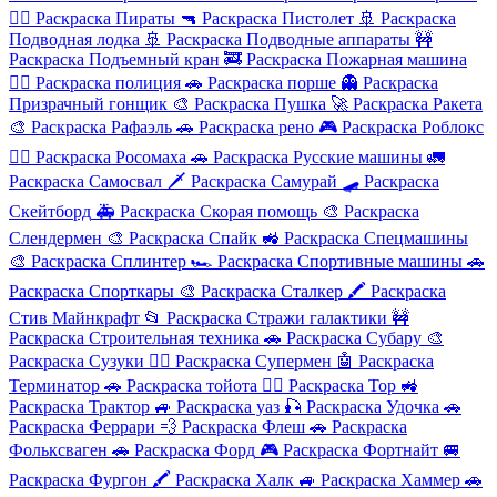
🏴‍☠️
Раскраска Пираты
🔫
Раскраска Пистолет
🚢
Раскраска
Подводная лодка
🚢
Раскраска Подводные аппараты
🚧
Раскраска Подъемный кран
🚒
Раскраска Пожарная машина
👮‍♂️
Раскраска полиция
🚗
Раскраска порше
👻
Раскраска
Призрачный гонщик
🎨
Раскраска Пушка
🚀
Раскраска Ракета
🎨
Раскраска Рафаэль
🚗
Раскраска рено
🎮
Раскраска Роблокс
🦸‍♂️
Раскраска Росомаха
🚗
Раскраска Русские машины
🚛
Раскраска Самосвал
🗡️
Раскраска Самурай
🛹
Раскраска
Скейтборд
🚑
Раскраска Скорая помощь
🎨
Раскраска
Слендермен
🎨
Раскраска Спайк
🚜
Раскраска Спецмашины
🎨
Раскраска Сплинтер
🏎️
Раскраска Спортивные машины
🚗
Раскраска Спорткары
🎨
Раскраска Сталкер
🖍️
Раскраска
Стив Майнкрафт
📂
Раскраска Стражи галактики
🚧
Раскраска Строительная техника
🚗
Раскраска Субару
🎨
Раскраска Сузуки
🦸‍♂️
Раскраска Супермен
🤖
Раскраска
Терминатор
🚗
Раскраска тойота
🦸‍♂️
Раскраска Тор
🚜
Раскраска Трактор
🚙
Раскраска уаз
🎣
Раскраска Удочка
🚗
Раскраска Феррари
💨
Раскраска Флеш
🚗
Раскраска
Фольксваген
🚗
Раскраска Форд
🎮
Раскраска Фортнайт
🚐
Раскраска Фургон
🖍️
Раскраска Халк
🚙
Раскраска Хаммер
🚗