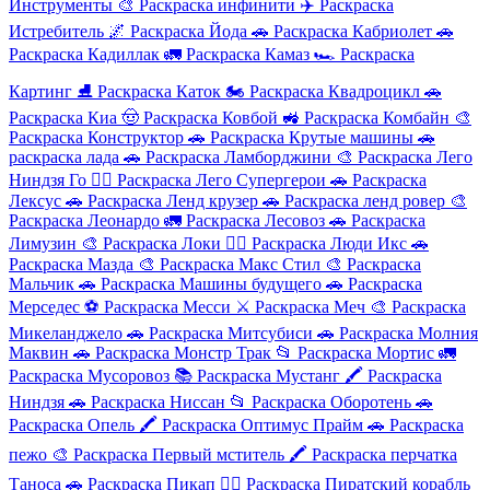
Инструменты
🎨
Раскраска инфинити
✈️
Раскраска
Истребитель
🌌
Раскраска Йода
🚗
Раскраска Кабриолет
🚗
Раскраска Кадиллак
🚛
Раскраска Камаз
🏎️
Раскраска
Картинг
⛸️
Раскраска Каток
🏍️
Раскраска Квадроцикл
🚗
Раскраска Киа
🤠
Раскраска Ковбой
🚜
Раскраска Комбайн
🎨
Раскраска Конструктор
🚗
Раскраска Крутые машины
🚗
раскраска лада
🚗
Раскраска Ламборджини
🎨
Раскраска Лего
Ниндзя Го
🦸‍♂️
Раскраска Лего Супергерои
🚗
Раскраска
Лексус
🚗
Раскраска Ленд крузер
🚗
Раскраска ленд ровер
🎨
Раскраска Леонардо
🚛
Раскраска Лесовоз
🚗
Раскраска
Лимузин
🎨
Раскраска Локи
🦸‍♂️
Раскраска Люди Икс
🚗
Раскраска Мазда
🎨
Раскраска Макс Стил
🎨
Раскраска
Мальчик
🚗
Раскраска Машины будущего
🚗
Раскраска
Мерседес
⚽
Раскраска Месси
⚔️
Раскраска Меч
🎨
Раскраска
Микеланджело
🚗
Раскраска Митсубиси
🚗
Раскраска Молния
Маквин
🚗
Раскраска Монстр Трак
📂
Раскраска Мортис
🚛
Раскраска Мусоровоз
📚
Раскраска Мустанг
🖍️
Раскраска
Ниндзя
🚗
Раскраска Ниссан
📂
Раскраска Оборотень
🚗
Раскраска Опель
🖍️
Раскраска Оптимус Прайм
🚗
Раскраска
пежо
🎨
Раскраска Первый мститель
🖍️
Раскраска перчатка
Таноса
🚗
Раскраска Пикап
🏴‍☠️
Раскраска Пиратский корабль