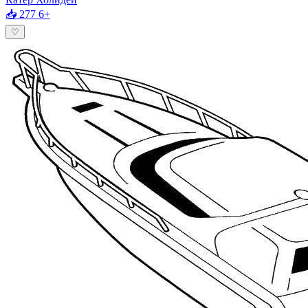
📥 277
6+
♡