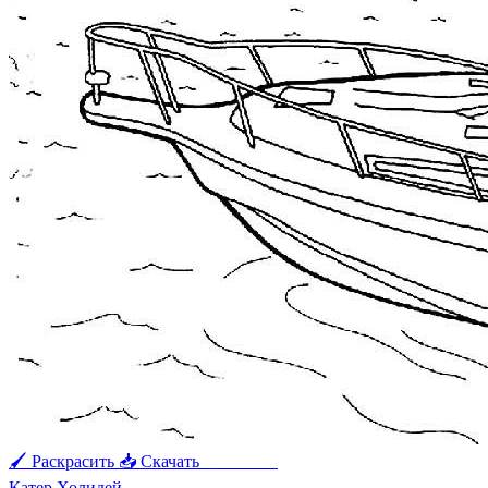
🖌 Раскрасить
📥 Скачать
🖨 Печать
Катер Холидей