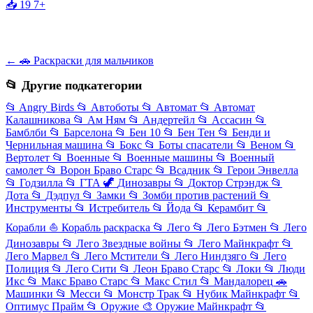
📥 19
7+
← 🚗 Раскраски для мальчиков
📂 Другие подкатегории
📂
Angry Birds
📂
Автоботы
📂
Автомат
📂
Автомат
Калашникова
📂
Ам Ням
📂
Андертейл
📂
Ассасин
📂
Бамблби
📂
Барселона
📂
Бен 10
📂
Бен Тен
📂
Бенди и
Чернильная машина
📂
Бокс
📂
Боты спасатели
📂
Веном
📂
Вертолет
📂
Военные
📂
Военные машины
📂
Военный
самолет
📂
Ворон Браво Старс
📂
Всадник
📂
Герои Энвелла
📂
Годзилла
📂
ГТА
🦖
Динозавры
📂
Доктор Стрэндж
📂
Дота
📂
Дэдпул
📂
Замки
📂
Зомби против растений
📂
Инструменты
📂
Истребитель
📂
Йода
📂
Керамбит
📂
Корабли
⛵
Корабль раскраска
📂
Лего
📂
Лего Бэтмен
📂
Лего
Динозавры
📂
Лего Звездные войны
📂
Лего Майнкрафт
📂
Лего Марвел
📂
Лего Мстители
📂
Лего Ниндзяго
📂
Лего
Полиция
📂
Лего Сити
📂
Леон Браво Старс
📂
Локи
📂
Люди
Икс
📂
Макс Браво Старс
📂
Макс Стил
📂
Мандалорец
🚗
Машинки
📂
Месси
📂
Монстр Трак
📂
Нубик Майнкрафт
📂
Оптимус Прайм
📂
Оружие
🎨
Оружие Майнкрафт
📂