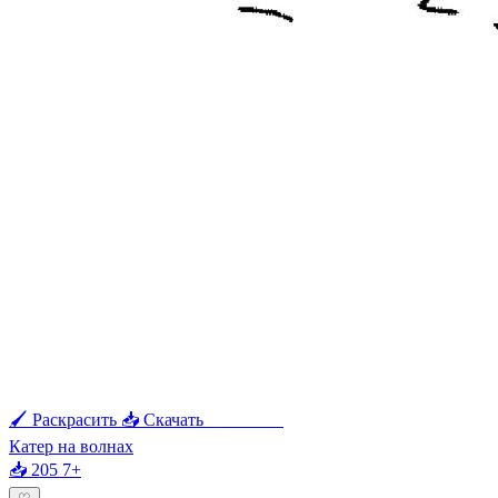
🖌 Раскрасить
📥 Скачать
🖨 Печать
Катер на волнах
📥 205
7+