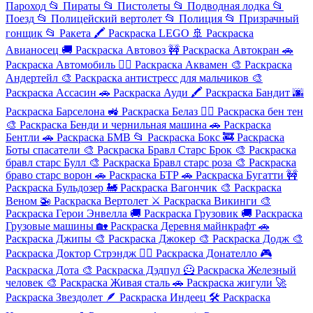
Пароход
📂
Пираты
📂
Пистолеты
📂
Подводная лодка
📂
Поезд
📂
Полицейский вертолет
📂
Полиция
📂
Призрачный
гонщик
📂
Ракета
🖍️
Раскраска LEGO
🚢
Раскраска
Авианосец
🚚
Раскраска Автовоз
🚧
Раскраска Автокран
🚗
Раскраска Автомобиль
🦸‍♂️
Раскраска Аквамен
🎨
Раскраска
Андертейл
🎨
Раскраска антистресс для мальчиков
🎨
Раскраска Ассасин
🚗
Раскраска Ауди
🖍️
Раскраска Бандит
🌆
Раскраска Барселона
🚜
Раскраска Белаз
🦸‍♂️
Раскраска бен тен
🎨
Раскраска Бенди и чернильная машина
🚗
Раскраска
Бентли
🚗
Раскраска БМВ
📂
Раскраска Бокс
🚒
Раскраска
Боты спасатели
🎨
Раскраска Бравл Старс Брок
🎨
Раскраска
бравл старс Булл
🎨
Раскраска Бравл старс роза
🎨
Раскраска
браво старс ворон
🚗
Раскраска БТР
🚗
Раскраска Бугатти
🚧
Раскраска Бульдозер
🚂
Раскраска Вагончик
🎨
Раскраска
Веном
🚁
Раскраска Вертолет
⚔️
Раскраска Викинги
🎨
Раскраска Герои Энвелла
🚚
Раскраска Грузовик
🚚
Раскраска
Грузовые машины
🏡
Раскраска Деревня майнкрафт
🚗
Раскраска Джипы
🎨
Раскраска Джокер
🎨
Раскраска Додж
🎨
Раскраска Доктор Стрэндж
🦸‍♂️
Раскраска Донателло
🎮
Раскраска Дота
🎨
Раскраска Дэдпул
🦸
Раскраска Железный
человек
🎨
Раскраска Живая сталь
🚗
Раскраска жигули
🚀
Раскраска Звездолет
🪶
Раскраска Индеец
🛠️
Раскраска