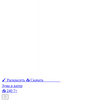
🖌 Раскрасить
📥 Скачать
🖨 Печать
Зума и катер
📥 240
7+
♡