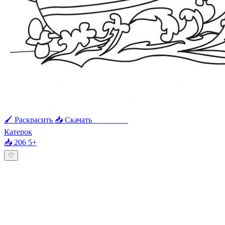
🖌 Раскрасить
📥 Скачать
🖨 Печать
Катерок
📥 206
5+
♡