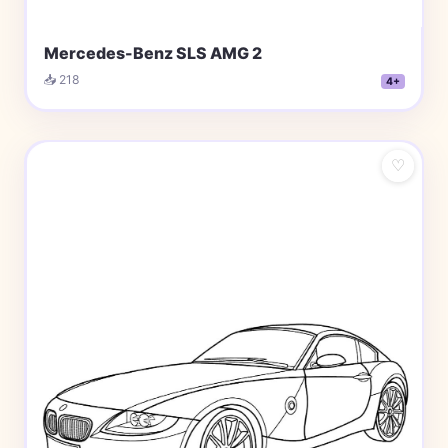
Mercedes-Benz SLS AMG 2
📥 218
4+
♡