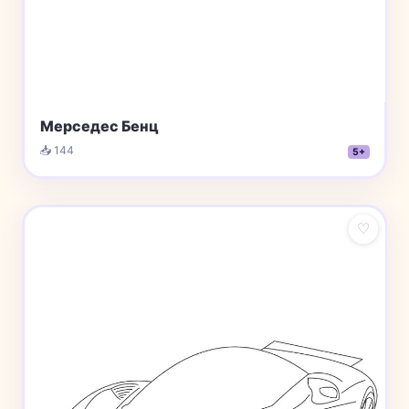
Мерседес Бенц
📥 144
5+
♡