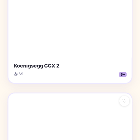
Koenigsegg CCX 2
📥 69
6+
♡