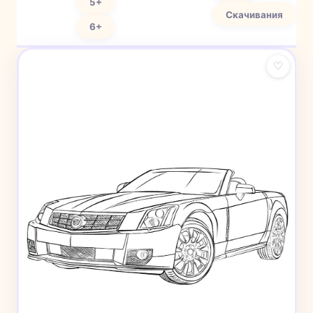
5+
Скачивания
6+
♡