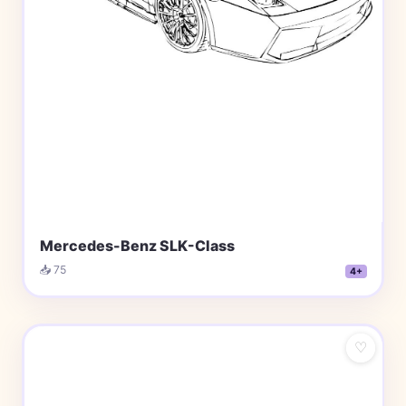
Mercedes-Benz SLK-Class
📥 75
4+
♡