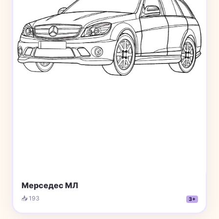
Мерседес МЛ
📥 193
3+