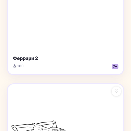
Феррари 2
📥 160
7+
♡