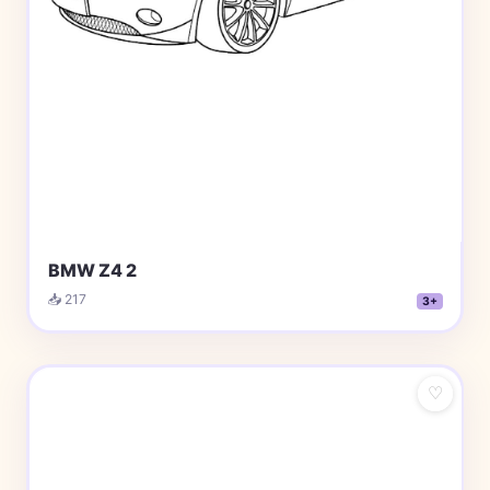
BMW Z4 2
📥 217
3+
♡