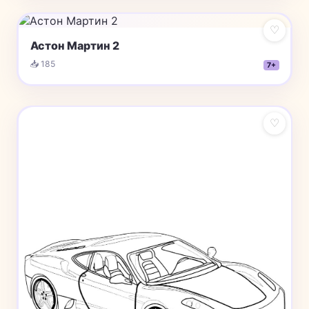
♡
Астон Мартин 2
📥 185
7+
♡