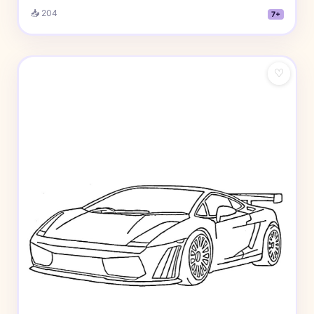
📥 204
7+
♡