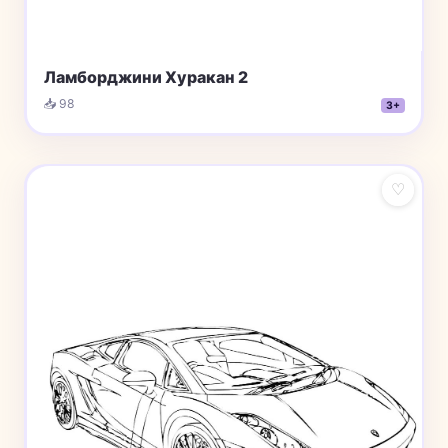
Ламборджини Хуракан 2
📥 98
3+
♡