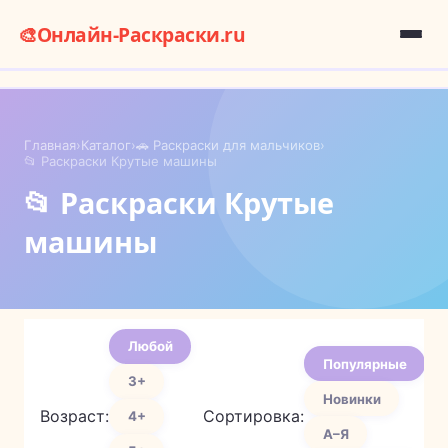
🎨
Онлайн-Раскраски.ru
Главная
›
Каталог
›
🚗 Раскраски для мальчиков
›
📂 Раскраски Крутые машины
📂 Раскраски Крутые
машины
Любой
Популярные
3+
Новинки
Возраст:
Сортировка:
4+
А–Я