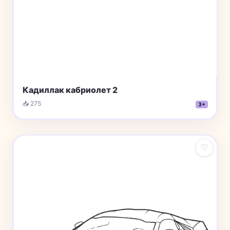
Кадиллак кабриолет 2
📥 275
3+
♡