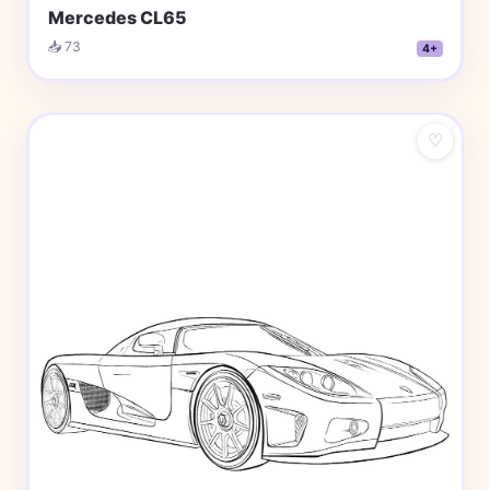
Mercedes CL65
📥 73
4+
♡