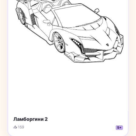
Ламборгини 2
📥 159
5+