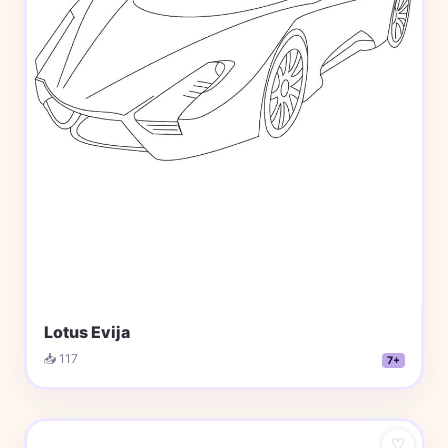
Lotus Evija
📥 117
7+
♡