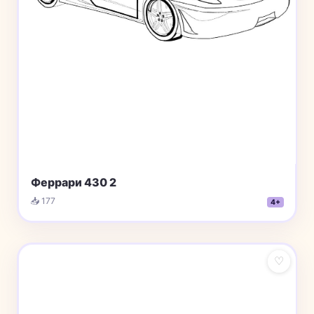
Феррари 430 2
📥 177
4+
♡