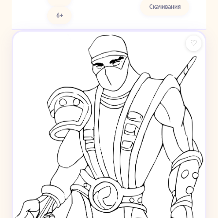
Скачивания
6+
♡