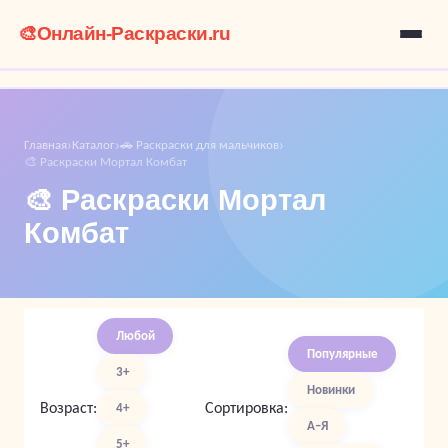
🎨
Онлайн-Раскраски.ru
Главная
Каталог
🚗 Раскраски для мальчиков
›
›
›
🎨 Раскраски Мортал Комбат
🎨 Раскраски Мортал
Комбат
Любой
Популярные
3+
Новинки
Возраст:
Сортировка:
4+
А–Я
5+