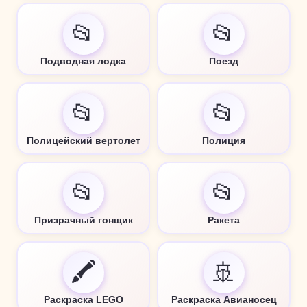
📂
📂
Подводная лодка
Поезд
📂
📂
Полицейский вертолет
Полиция
📂
📂
Призрачный гонщик
Ракета
🖍️
🚢
Раскраска LEGO
Раскраска Авианосец