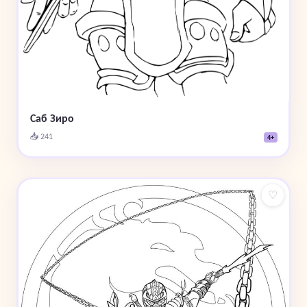
Саб Зиро
📥 241
4+
♡