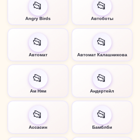
📂
📂
Angry Birds
Автоботы
📂
📂
Автомат
Автомат Калашникова
📂
📂
Ам Ням
Андертейл
📂
📂
Ассасин
Бамблби