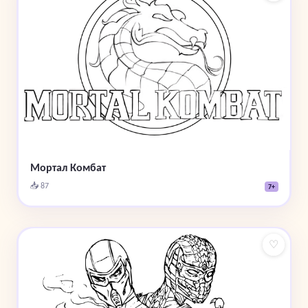
Мортал Комбат
📥 87
7+
♡