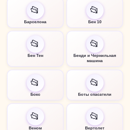
📂
📂
Барселона
Бен 10
📂
📂
Бен Тен
Бенди и Чернильная
машина
📂
📂
Бокс
Боты спасатели
📂
📂
Веном
Вертолет