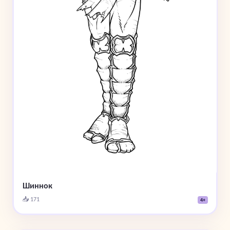
Шиннок
📥 171
4+