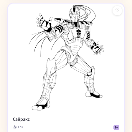
♡
Сайракс
📥 173
5+