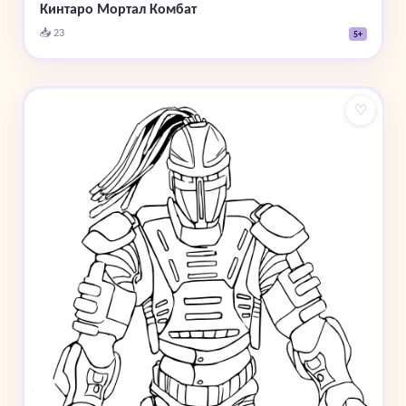
Кинтаро Мортал Комбат
📥 23
5+
♡