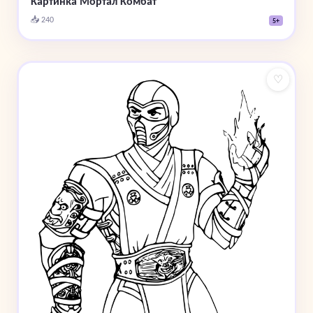
Картинка Мортал Комбат
📥 240
5+
♡