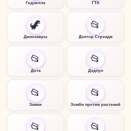
Годзилла
ГТА
🦖
📂
Динозавры
Доктор Стрэндж
📂
📂
Дота
Дэдпул
📂
📂
Замки
Зомби против растений
📂
📂