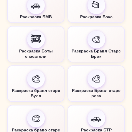
🚗
📂
Раскраска БМВ
Раскраска Бокс
🚒
🎨
Раскраска Боты
Раскраска Бравл Старс
спасатели
Брок
🎨
🎨
Раскраска бравл старс
Раскраска Бравл старс
Булл
роза
🎨
🚗
Раскраска браво старс
Раскраска БТР