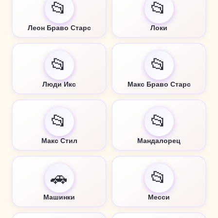
📂
📂
Леон Браво Старс
Локи
📂
📂
Люди Икс
Макс Браво Старс
📂
📂
Макс Стил
Мандалорец
🚗
📂
Машинки
Месси