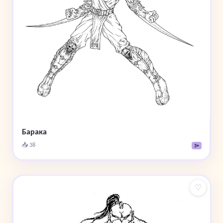
Барака
📥 38
3+
♡