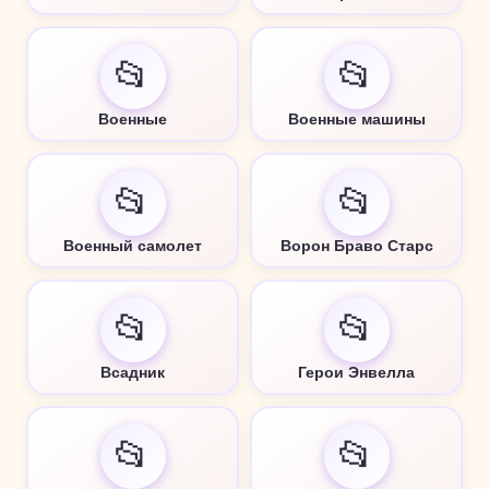
📂
📂
Военные
Военные машины
📂
📂
Военный самолет
Ворон Браво Старс
📂
📂
Всадник
Герои Энвелла
📂
📂