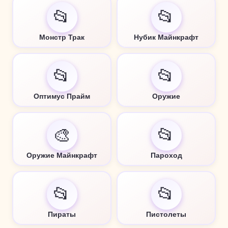
📂
📂
Монстр Трак
Нубик Майнкрафт
📂
📂
Оптимус Прайм
Оружие
🎨
📂
Оружие Майнкрафт
Пароход
📂
📂
Пираты
Пистолеты