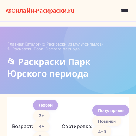
🎨
Онлайн-Раскраски.ru
Главная
›
Каталог
›
🎨 Раскраски из мультфильмов
›
📂 Раскраски Парк Юрского периода
📂 Раскраски Парк
Юрского периода
Любой
Популярные
3+
Новинки
Возраст:
Сортировка:
4+
А–Я