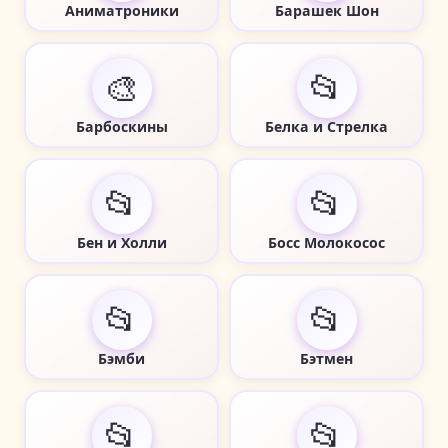
Аниматроники
Барашек Шон
🎨
📂
Барбоскины
Белка и Стрелка
📂
📂
Бен и Холли
Босс Молокосос
📂
📂
Бэмби
Бэтмен
📂
📂