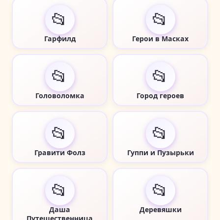
📂
📂
Гарфилд
Герои в Масках
📂
📂
Головоломка
Город героев
📂
📂
Гравити Фолз
Гуппи и Пузырьки
📂
📂
Даша
Деревяшки
Путешественница