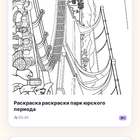
Раскраска раскраски парк юрского
периода
📥 90.8k
4+