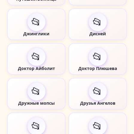
📂
📂
Джинглики
Дисней
📂
📂
Доктор Айболит
Доктор Плюшева
📂
📂
Дружные мопсы
Друзья Ангелов
📂
📂