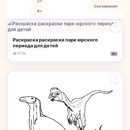
5+
Скачивания
6+
♡
Раскраска раскраски парк юрского
периода для детей
📥 97.5k
3+
♡