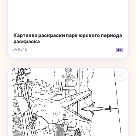
Картинка раскраски парк юрского периода
раскраска
📥 92.1k
4+
♡