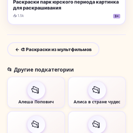
Раскраски парк юрского периода картинка
для раскрашивания
📥 1.5k
3+
← 🎨 Раскраски из мультфильмов
📂 Другие подкатегории
📂
📂
Алеша Попович
Алиса в стране чудес
📂
📂