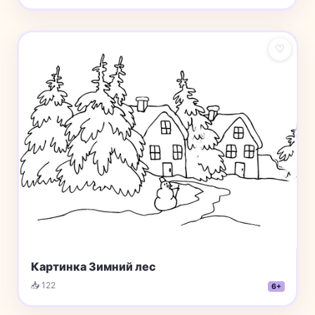
♡
Картинка Зимний лес
📥 122
6+