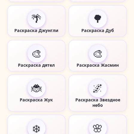
🌴
🌳
Раскраска Джунгли
Раскраска Дуб
🎨
🎨
Раскраска дятел
Раскраска Жасмин
🐞
🌌
Раскраска Жук
Раскраска Звездное
небо
❄️
🌸