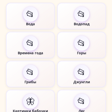
📂
📂
Вода
Водопад
📂
📂
Времена года
Горы
📂
📂
Грибы
Джунгли
🦋
📂
Картинки бабочки
Лес