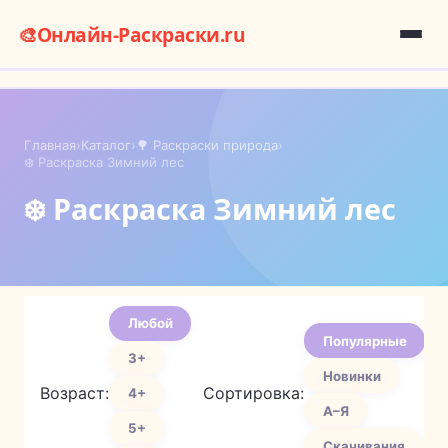
🎨
Онлайн-Раскраски.ru
Главная
›
Каталог
›
🌳 Раскраски природа
›
❄️ Раскраска Зимний лес
❄️ Раскраска Зимний лес
Любой
Популярные
3+
Новинки
Возраст:
Сортировка:
4+
А–Я
5+
Скачивания