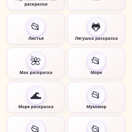
раскраски
📂
🐸
Листья
Лягушка раскраска
🌺
📂
Мак раскраска
Море
🌊
📂
Море раскраска
Мухомор
📂
📂