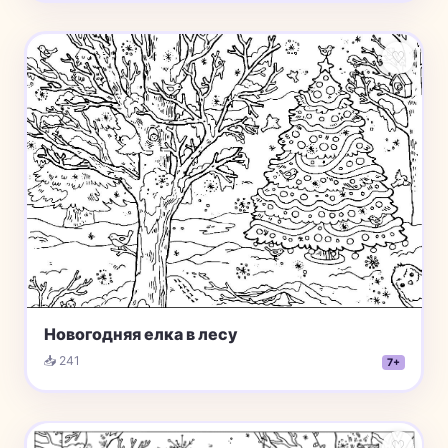
♡
Новогодняя елка в лесу
📥 241
7+
♡