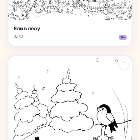
Ели в лесу
📥 63
6+
♡