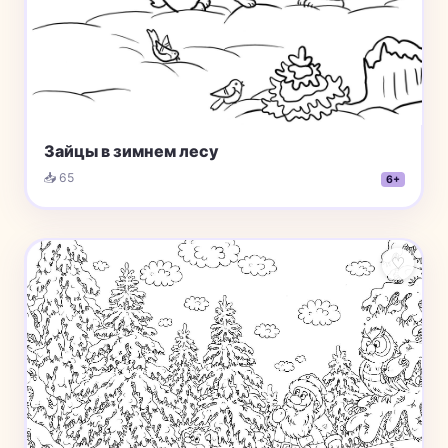
Зайцы в зимнем лесу
📥 65
6+
♡