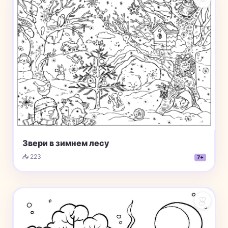
Звери в зимнем лесу
📥 223
7+
♡