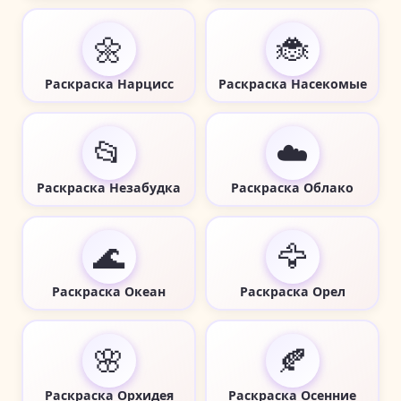
🌼
🐞
Раскраска Нарцисс
Раскраска Насекомые
📂
☁️
Раскраска Незабудка
Раскраска Облако
🌊
🦅
Раскраска Океан
Раскраска Орел
🌸
🍂
Раскраска Орхидея
Раскраска Осенние