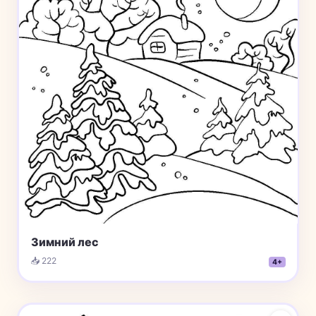
Зимний лес
📥 222
4+