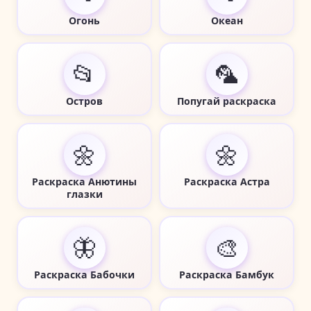
Огонь
Океан
📂
🦜
Остров
Попугай раскраска
🌼
🌼
Раскраска Анютины
Раскраска Астра
глазки
🦋
🎨
Раскраска Бабочки
Раскраска Бамбук