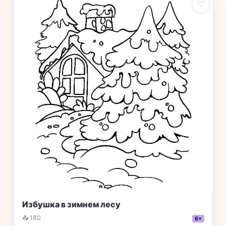
♡
Избушка в зимнем лесу
📥 180
6+