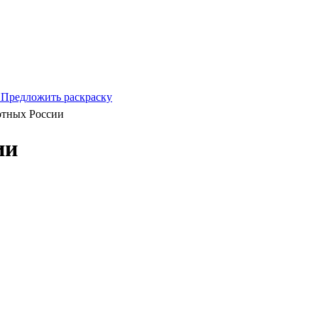
 Предложить раскраску
отных России
ии