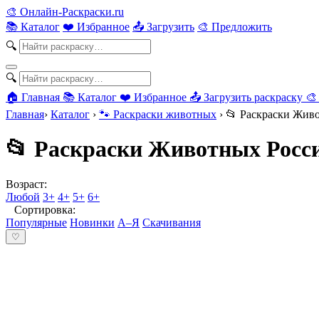
🎨
Онлайн-Раскраски.ru
📚 Каталог
❤️ Избранное
📤 Загрузить
🎨 Предложить
🔍
🔍
🏠 Главная
📚 Каталог
❤️ Избранное
📤 Загрузить раскраску
🎨
Главная
›
Каталог
›
🐾 Раскраски животных
›
📂 Раскраски Жив
📂 Раскраски Животных Росс
Возраст:
Любой
3+
4+
5+
6+
Сортировка:
Популярные
Новинки
А–Я
Скачивания
♡