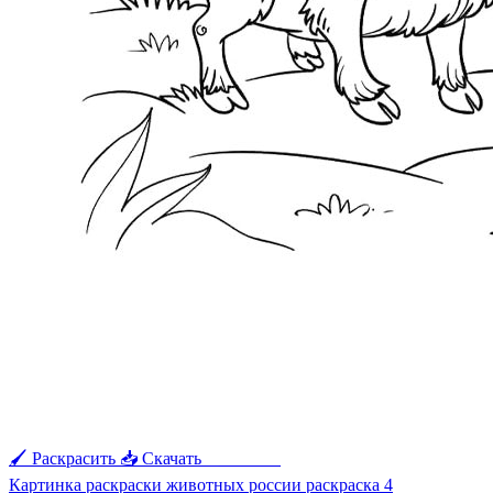
🖌 Раскрасить
📥 Скачать
🖨 Печать
Картинка раскраски животных россии раскраска 4