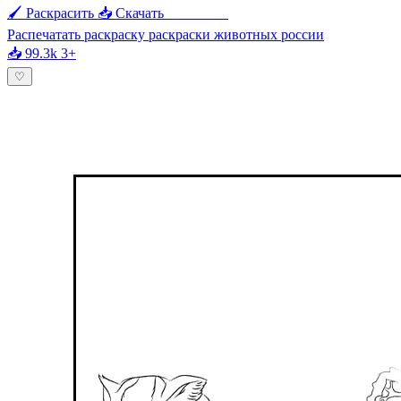
🖌 Раскрасить
📥 Скачать
🖨 Печать
Распечатать раскраску раскраски животных россии
📥 99.3k
3+
♡