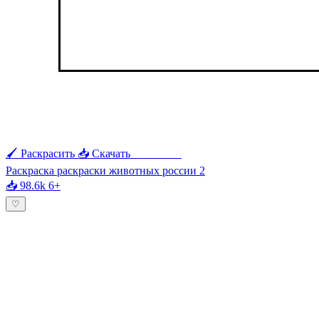
🖌 Раскрасить
📥 Скачать
🖨 Печать
Раскраска раскраски животных россии 2
📥 98.6k
6+
♡