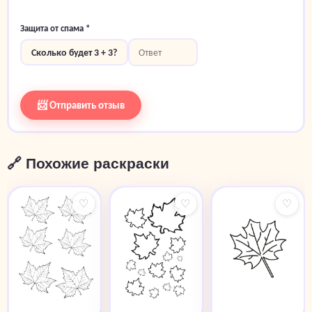
Защита от спама *
Сколько будет 3 + 3?
📨 Отправить отзыв
🔗 Похожие раскраски
♡
♡
♡