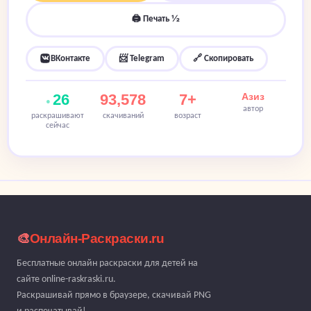
🖨 Печать ½
ВКонтакте
📨 Telegram
🔗 Скопировать
26
93,578
7+
Азиз
автор
раскрашивают
скачиваний
возраст
сейчас
🎨
Онлайн-Раскраски.ru
Бесплатные онлайн раскраски для детей на
сайте online-raskraski.ru.
Раскрашивай прямо в браузере, скачивай PNG
и распечатывай!