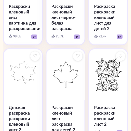
Раскраски
Раскраски
Раскраска
кленовый
кленовый
раскраски
лист
лист черно-
кленовый
картинка для
белая
лист для
раскрашивания
раскраска
детей 2
📥 98.8k
📥 93.7k
📥 92.4k
3+
4+
6+
♡
♡
♡
Детская
Раскраски
Раскраска
раскраска
кленовый
раскраски
раскраски
лист
кленовый
кленовый
раскраска
лист 2
лист 2
для детей 2