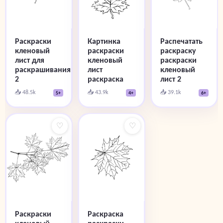
Раскраски
Картинка
Распечатать
кленовый
раскраски
раскраску
лист для
кленовый
раскраски
раскрашивания
лист
кленовый
2
раскраска
лист 2
📥 48.5k
📥 43.9k
📥 39.1k
5+
4+
6+
♡
♡
Раскраски
Раскраска