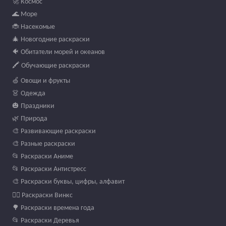
🚀 Космос
🌊 Море
🐞 Насекомые
🎄 Новогодние раскраски
🐠 Обитатели морей и океанов
🖍️ Обучающие раскраски
🍏 Овощи и фрукты
👗 Одежда
🎃 Праздники
🌿 Природа
🎨 Развивающие раскраски
🎨 Разные раскраски
📂 Раскраски Аниме
📂 Раскраски Антистресс
🎨 Раскраски буквы, цифры, алфавит
🧚‍♀️ Раскраски Винкс
🌳 Раскраски времена года
📂 Раскраски Деревья