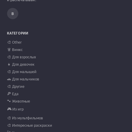
В
КАТЕГОРИИ
🎨 Other
🧚 Винкс
🎨 Для взрослых
👧 Для девочек
🎨 Для малышей
🚗 Для мальчиков
🎨 Другие
🍕 Еда
🐾 Животные
🎮 Из игр
🎨 Из мультфильмов
🎨 Интересные раскраски