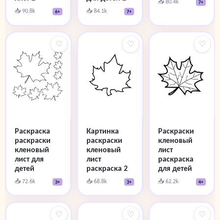
📥 80.4k
7+
📥 90.8k
📥 84.1k
6+
7+
♡
♡
♡
Раскраска
Картинка
Раскраски
раскраски
раскраски
кленовый
кленовый
кленовый
лист
лист для
лист
раскраска
детей
раскраска 2
для детей
📥 72.6k
📥 68.8k
📥 62.2k
3+
3+
4+
♡
♡
♡