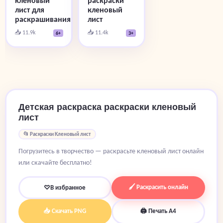
кленовый
раскраски
лист для
кленовый
раскрашивания
лист
📥 11.9k
📥 11.4k
6+
3+
Детская раскраска раскраски кленовый
лист
📂 Раскраски Кленовый лист
Погрузитесь в творчество — раскрасьте кленовый лист онлайн
или скачайте бесплатно!
🖌 Раскрасить онлайн
♡
В избранное
📥 Скачать PNG
🖨 Печать A4