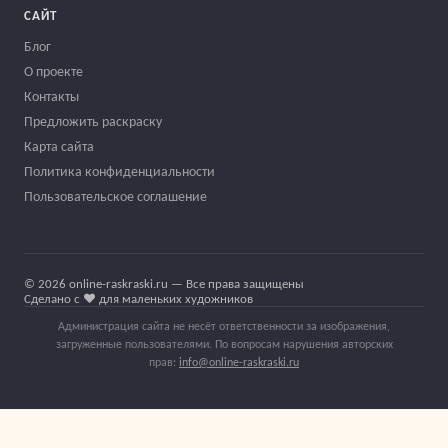
САЙТ
Блог
О проекте
Контакты
Предложить раскраску
Карта сайта
Политика конфиденциальности
Пользовательское соглашение
© 2026 online-raskraski.ru — Все права защищены
Сделано с ❤️ для маленьких художников
Администрация сайта не несёт ответственности за изображения,
загруженные пользователями. По вопросам нарушения авторских
прав:
info@online-raskraski.ru