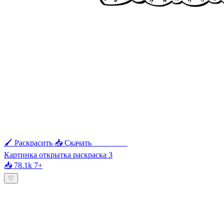
🖌 Раскрасить
📥 Скачать
🖨 Печать
Картинка открытка раскраска 3
📥 78.1k
7+
♡