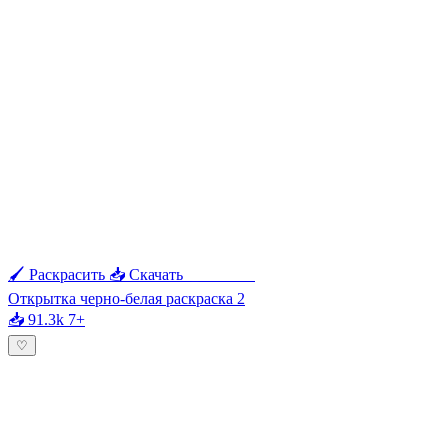
🖌 Раскрасить
📥 Скачать
🖨 Печать
Открытка черно-белая раскраска 2
📥 91.3k
7+
♡