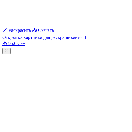
🖌 Раскрасить
📥 Скачать
🖨 Печать
Открытка картинка для раскрашивания 3
📥 95.6k
7+
♡