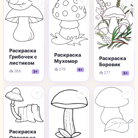
♡
♡
♡
Раскраска
Раскраска
Грибочек с
Раскраска
Мухомор
листиком
Боровик
📥 279
4+
📥 288
3+
📥 277
3+
♡
♡
♡
Раскраска
Опенок на