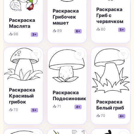
Раскраска
Раскраска
Гриб с
Грибочек
Раскраска
червячком
машет
Маслята
📥 80
5+
📥 89
6+
📥 98
3+
♡
♡
♡
Раскраска
Раскраска
Красивый
Подосиновик
Раскраска
грибок
📥 71
Белый гриб
4+
📥 73
5+
📥 70
4+