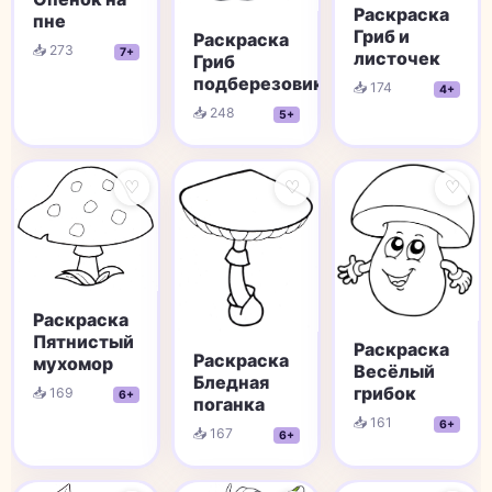
Раскраска
пне
Гриб и
Раскраска
📥 273
7+
листочек
Гриб
подберезовик
📥 174
4+
📥 248
5+
♡
♡
♡
Раскраска
Пятнистый
Раскраска
Раскраска
мухомор
Весёлый
Бледная
грибок
📥 169
6+
поганка
📥 161
6+
📥 167
6+