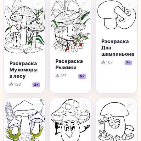
♡
♡
♡
Раскраска
Два
шампиньона
Раскраска
📥 107
Раскраска
7+
Рыжики
Мухоморы
в лесу
📥 127
5+
📥 138
3+
♡
♡
♡