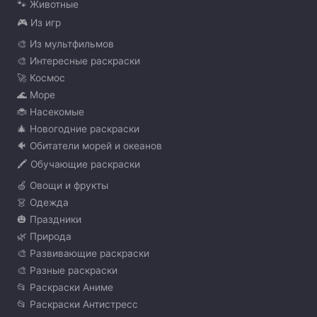
🐾 Животные
🎮 Из игр
🎨 Из мультфильмов
🎨 Интересные раскраски
🚀 Космос
🌊 Море
🐞 Насекомые
🎄 Новогодние раскраски
🐠 Обитатели морей и океанов
🖍️ Обучающие раскраски
🍏 Овощи и фрукты
👗 Одежда
🎃 Праздники
🌿 Природа
🎨 Развивающие раскраски
🎨 Разные раскраски
📂 Раскраски Аниме
📂 Раскраски Антистресс