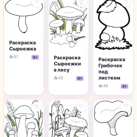
♡
♡
♡
Раскраска
Сыроежка
📥 67
Раскраска
5+
Раскраска
Сыроежки
Грибочек
в лесу
под
листком
📥 53
6+
📥 49
3+
♡
♡
♡