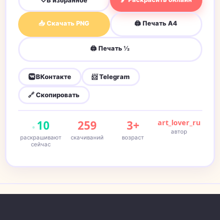
♡
В избранное
📥 Скачать PNG
🖨 Печать A4
🖨 Печать ½
ВКонтакте
📨 Telegram
🔗 Скопировать
10
259
3+
art_lover_ru
автор
раскрашивают
скачиваний
возраст
сейчас