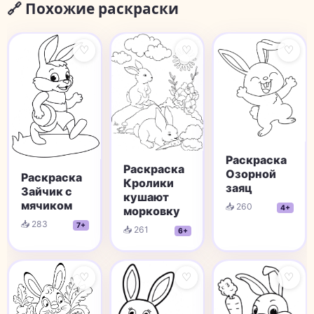
🔗 Похожие раскраски
♡
♡
♡
Раскраска
Раскраска
Озорной
Раскраска
Кролики
заяц
Зайчик с
кушают
мячиком
📥 260
4+
морковку
📥 283
7+
📥 261
6+
♡
♡
♡