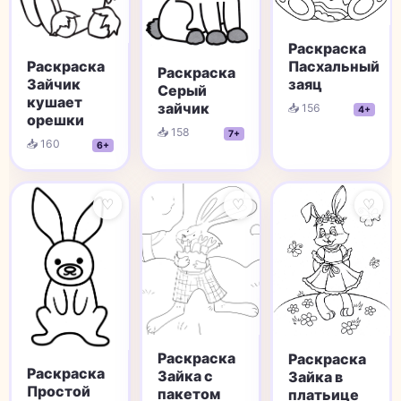
Раскраска
Раскраска
Пасхальный
Раскраска
Зайчик
заяц
Серый
кушает
зайчик
📥 156
4+
орешки
📥 158
7+
📥 160
6+
♡
♡
♡
Раскраска
Раскраска
Раскраска
Зайка с
Зайка в
Простой
пакетом
платьице