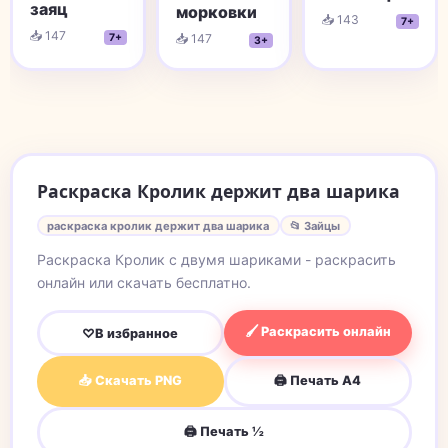
заяц
морковки
📥 143
7+
📥 147
7+
📥 147
3+
Раскраска Кролик держит два шарика
раскраска кролик держит два шарика
📂 Зайцы
Раскраска Кролик с двумя шариками - раскрасить
онлайн или скачать бесплатно.
🖌 Раскрасить онлайн
♡
В избранное
📥 Скачать PNG
🖨 Печать A4
🖨 Печать ½