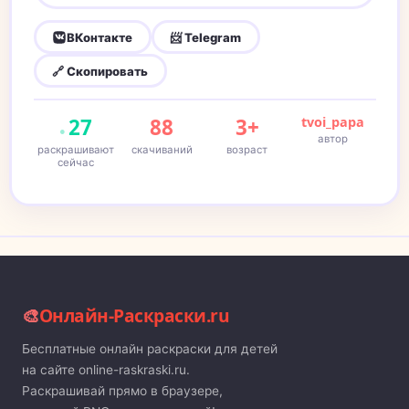
ВКонтакте
📨 Telegram
🔗 Скопировать
27
88
3+
tvoi_papa
автор
раскрашивают
скачиваний
возраст
сейчас
🎨
Онлайн-Раскраски.ru
Бесплатные онлайн раскраски для детей
на сайте online-raskraski.ru.
Раскрашивай прямо в браузере,