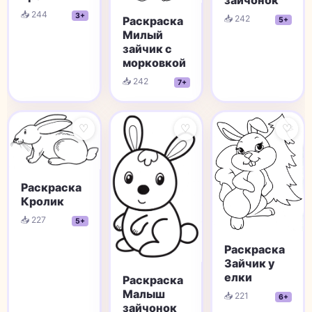
📥 244
3+
📥 242
Раскраска
5+
Милый
зайчик с
морковкой
📥 242
7+
♡
♡
♡
Раскраска
Кролик
📥 227
5+
Раскраска
Зайчик у
елки
Раскраска
Малыш
📥 221
6+
зайчонок