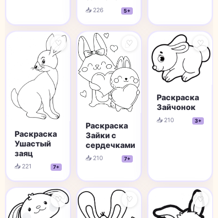
📥 226
5+
♡
♡
♡
Раскраска
Зайчонок
📥 210
3+
Раскраска
Раскраска
Зайки с
Ушастый
сердечками
заяц
📥 210
7+
📥 221
7+
♡
♡
♡