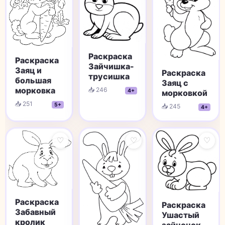
Раскраска
Раскраска
Зайчишка-
Заяц и
Раскраска
трусишка
большая
Заяц с
морковка
📥 246
4+
морковкой
📥 251
5+
📥 245
4+
♡
♡
♡
Раскраска
Раскраска
Забавный
Ушастый
кролик
зайчонок