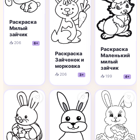
Раскраска
Милый
зайчик
📥 206
6+
Раскраска
Раскраска
Маленький
Зайчонок и
милый
морковка
зайчик
📥 206
3+
📥 199
4+
♡
♡
♡