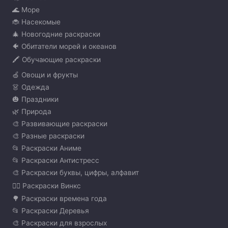
🌊 Море
🐞 Насекомые
🎄 Новогодние раскраски
🐠 Обитатели морей и океанов
🖍️ Обучающие раскраски
🍏 Овощи и фрукты
👗 Одежда
🎃 Праздники
🌿 Природа
🎨 Развивающие раскраски
🎨 Разные раскраски
📂 Раскраски Аниме
📂 Раскраски Антистресс
🎨 Раскраски буквы, цифры, алфавит
🧚‍♀️ Раскраски Винкс
🌳 Раскраски времена года
📂 Раскраски Деревья
🎨 Раскраски для взрослых