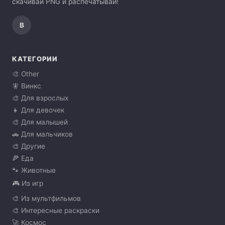
скачивай PNG и распечатывай!
В
КАТЕГОРИИ
🎨 Other
🧚 Винкс
🎨 Для взрослых
👧 Для девочек
🎨 Для малышей
🚗 Для мальчиков
🎨 Другие
🍕 Еда
🐾 Животные
🎮 Из игр
🎨 Из мультфильмов
🎨 Интересные раскраски
🚀 Космос