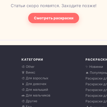
Статьи скоро появятся. Заходите позже!
Смотреть раскраски
КАТЕГОРИИ
РАСКРАСК
🎨 Other
✨ Новинки
🧚 Винкс
🔥 Популярн
🎨 Для взрослых
Раскраски дл
👧 Для девочек
Раскраски дл
🎨 Для малышей
Раскраски дл
🚗 Для мальчиков
Раскраски дл
🎨 Другие
Раскраски дл
🍕 Еда