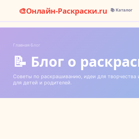
🎨
Онлайн-Раскраски.ru
📚 Каталог
Главная
›
Блог
📝 Блог о раскра
Советы по раскрашиванию, идеи для творчества 
для детей и родителей.