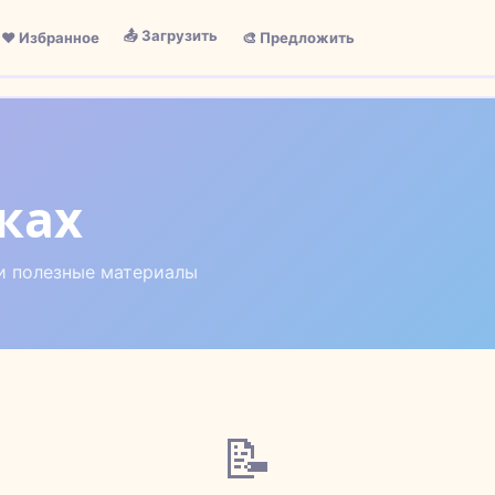
📤 Загрузить
❤️ Избранное
🎨 Предложить
сках
и полезные материалы
📝