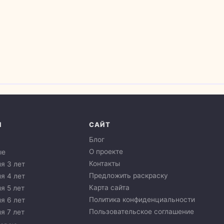
И
САЙТ
Блог
О проекте
ые
Контакты
я 3 лет
Предложить раскраску
я 4 лет
Карта сайта
я 5 лет
Политика конфиденциальности
я 6 лет
Пользовательское соглашение
я 7 лет