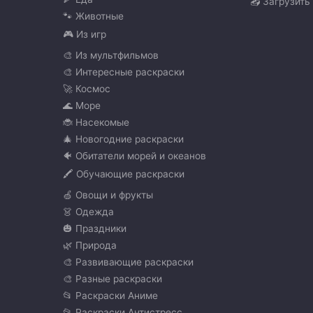
📤 Загрузить
🐾 Животные
🎮 Из игр
🎨 Из мультфильмов
🎨 Интересные раскраски
🚀 Космос
🌊 Море
🐞 Насекомые
🎄 Новогодние раскраски
🐠 Обитатели морей и океанов
🖍️ Обучающие раскраски
🍏 Овощи и фрукты
👗 Одежда
🎃 Праздники
🌿 Природа
🎨 Развивающие раскраски
🎨 Разные раскраски
📂 Раскраски Аниме
📂 Раскраски Антистресс