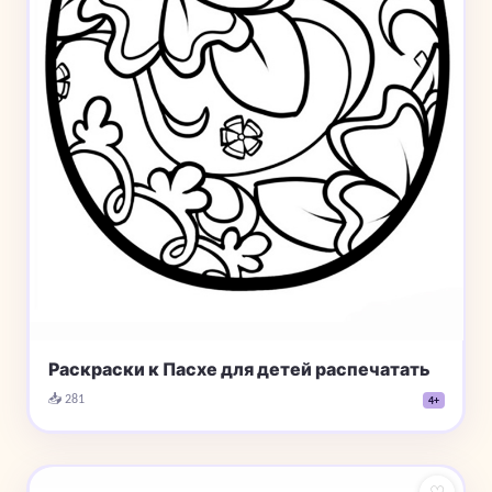
Раскраски к Пасхе для детей распечатать
📥 281
4+