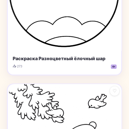
Раскраска Разноцветный ёлочный шар
📥 273
4+
♡