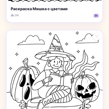
Раскраска Мишка с цветами
📥 296
7+
♡