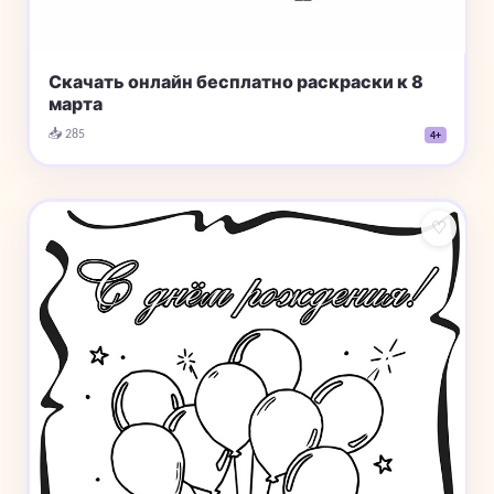
Скачать онлайн бесплатно раскраски к 8
марта
📥 285
4+
♡