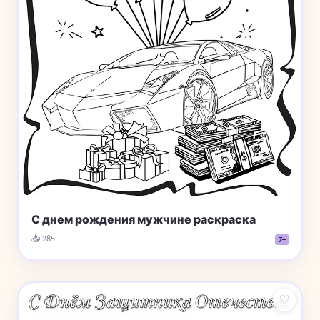
С днем рождения мужчине раскраска
📥 285
7+
♡