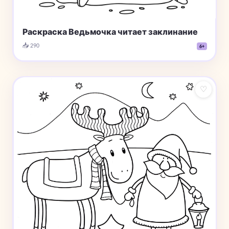
Раскраска Ведьмочка читает заклинание
📥 290
6+
♡