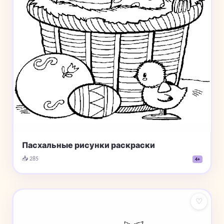
Пасхальные рисунки раскраски
📥 285
4+
♡