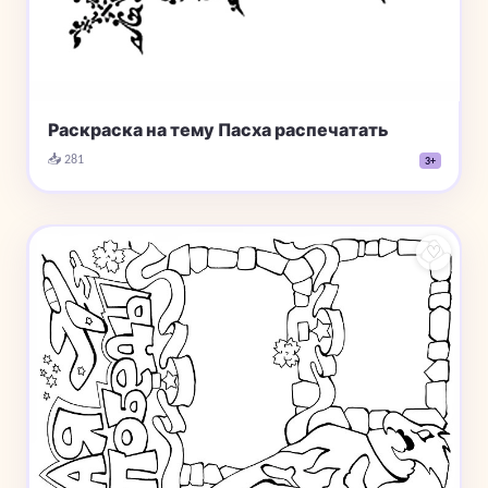
Раскраска на тему Пасха распечатать
📥 281
3+
♡