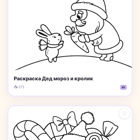
Раскраска Дед мороз и кролик
📥 271
4+
♡