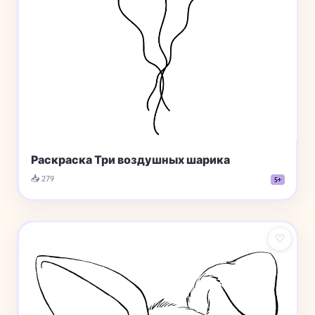
Раскраска Три воздушных шарика
📥 279
5+
♡