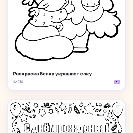
Раскраска Белка украшает елку
📥 280
6+
♡