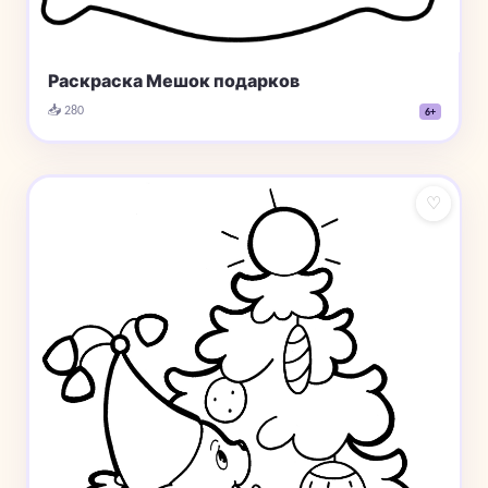
Раскраска Мешок подарков
📥 280
6+
♡