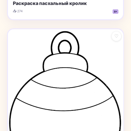
Раскраска пасхальный кролик
📥 274
6+
♡