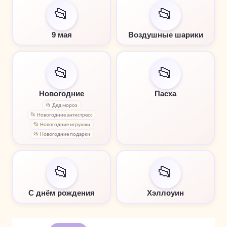
📂
📂
9 мая
Воздушные шарики
📂
📂
Новогодние
Пасха
📂 Дед мороз
📂 Новогодние антистресс
📂 Новогодние игрушки
📂 Новогодние подарки
📂
📂
С днём рождения
Хэллоуин