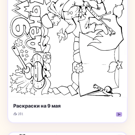
Раскраски на 9 мая
📥 281
3+