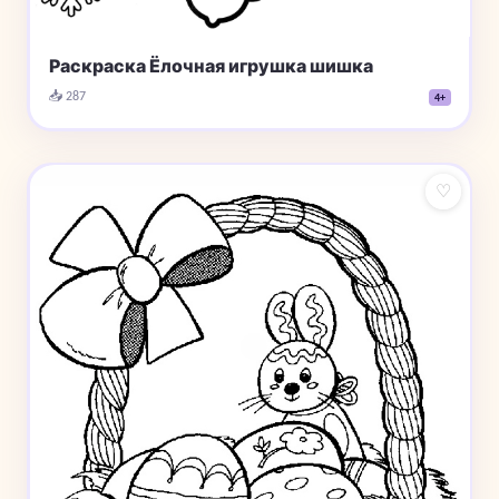
Раскраска Ёлочная игрушка шишка
📥 287
4+
♡