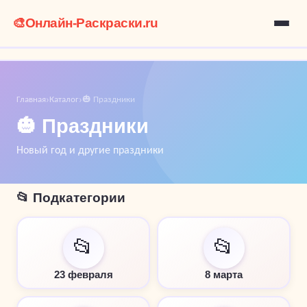
🎨
Онлайн-Раскраски.ru
Главная
Каталог
🎃 Праздники
›
›
🎃 Праздники
Новый год и другие праздники
📂 Подкатегории
📂
📂
23 февраля
8 марта