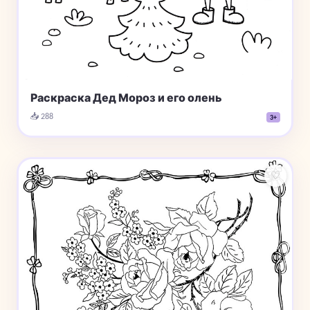
Раскраска Дед Мороз и его олень
📥 288
3+
♡