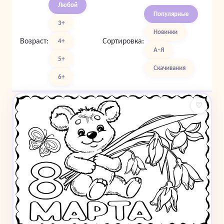
Любой
Популярные
3+
Новинки
Возраст:
Сортировка:
4+
А–Я
5+
Скачивания
6+
♡