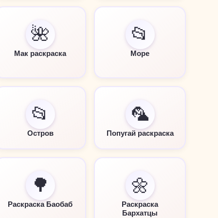
🌺
📂
Мак раскраска
Море
📂
🦜
Остров
Попугай раскраска
🌳
🌼
Раскраска Баобаб
Раскраска
Бархатцы