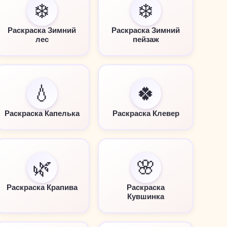
❄️
❄️
Раскраска Зимний
Раскраска Зимний
лес
пейзаж
💧
🍀
Раскраска Капелька
Раскраска Клевер
🌿
🌸
Раскраска Крапива
Раскраска
Кувшинка