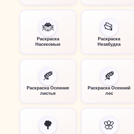
🐞
📂
Раскраска
Раскраска
Насекомые
Незабудка
🍂
🍂
Раскраска Осенние
Раскраска Осенний
листья
лес
🌳
🌸