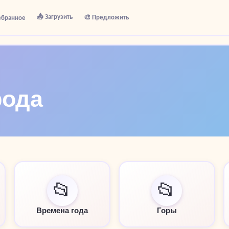
📤 Загрузить
🎨 Предложить
збранное
рода
📂
📂
Времена года
Горы