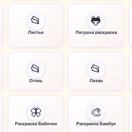
📂
🐸
Листья
Лягушка раскраска
📂
📂
Огонь
Океан
🦋
🎨
Раскраска Бабочки
Раскраска Бамбук