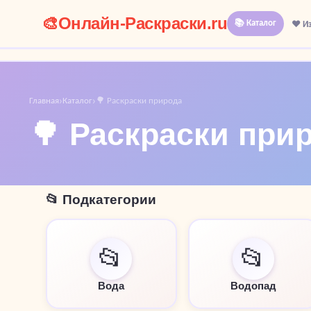
🎨
Онлайн-Раскраски.ru
📚 Каталог
❤️ И
Главная
Каталог
🌳 Раскраски природа
›
›
🌳 Раскраски при
📂 Подкатегории
📂
📂
Вода
Водопад