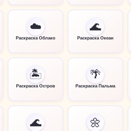
☁️
🌊
Раскраска Облако
Раскраска Океан
🏝️
🌴
Раскраска Остров
Раскраска Пальма
🌊
🌼