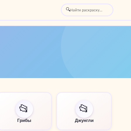
🔍
📂
📂
Грибы
Джунгли