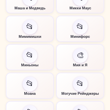
Маша и Медведь
Микки Маус
📂
📂
Мимимишки
Минифорс
📂
🎨
Миньоны
Мия и Я
📂
📂
Моана
Могучие Рейнджеры