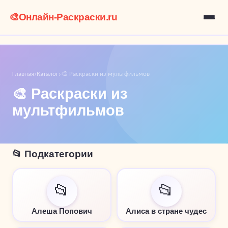
🎨
Онлайн-Раскраски.ru
Главная
Каталог
🎨 Раскраски из мультфильмов
›
›
🎨 Раскраски из
мультфильмов
📂 Подкатегории
📂
📂
Алеша Попович
Алиса в стране чудес