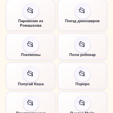
📂
📂
Паровозик из
Поезд динозавров
Ромашкова
📂
📂
Покемоны
Поли робокар
📂
📂
Попугай Кеша
Пороро
📂
📂