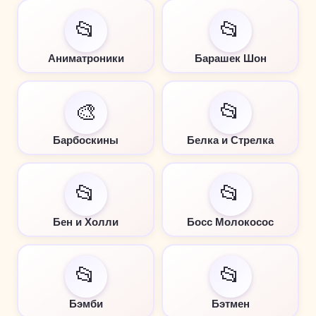
📂
📂
Аниматроники
Барашек Шон
🎨
📂
Барбоскины
Белка и Стрелка
📂
📂
Бен и Холли
Босс Молокосос
📂
📂
Бэмби
Бэтмен