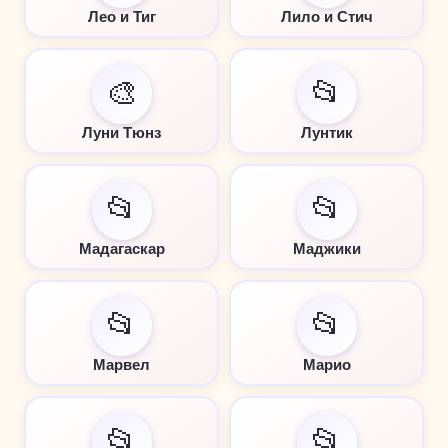
Лео и Тиг
Лило и Стич
🎨
📂
Луни Тюнз
Лунтик
📂
📂
Мадагаскар
Маджики
📂
📂
Марвел
Марио
📂
📂