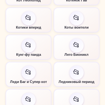
Кот Леопольд
Котенок Гав
📂
📂
Котики вперед
Коты воители
📂
📂
Кунг-фу панда
Лего Бионикл
📂
📂
Леди Баг и Супер кот
Ледниковый период
📂
📂