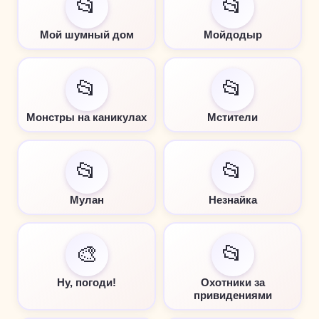
📂
📂
Мой шумный дом
Мойдодыр
📂
📂
Монстры на каникулах
Мстители
📂
📂
Мулан
Незнайка
🎨
📂
Ну, погоди!
Охотники за
привидениями