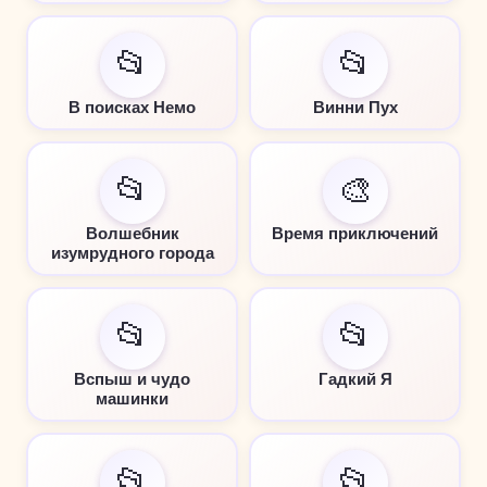
📂
📂
В поисках Немо
Винни Пух
📂
🎨
Волшебник
Время приключений
изумрудного города
📂
📂
Вспыш и чудо
Гадкий Я
машинки
📂
📂