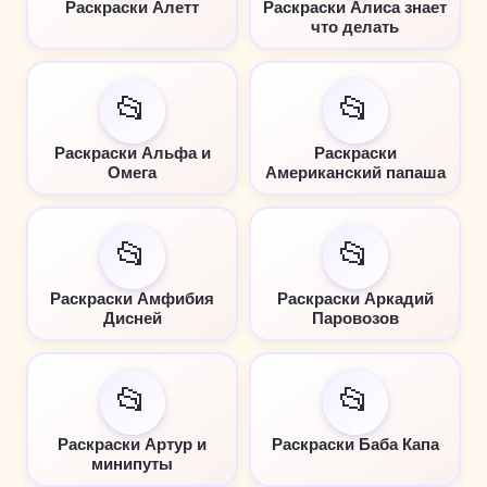
Раскраски Алетт
Раскраски Алиса знает
что делать
📂
📂
Раскраски Альфа и
Раскраски
Омега
Американский папаша
📂
📂
Раскраски Амфибия
Раскраски Аркадий
Дисней
Паровозов
📂
📂
Раскраски Артур и
Раскраски Баба Капа
минипуты