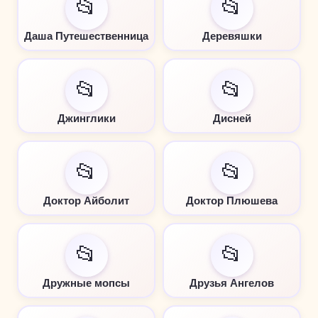
📂
📂
Даша Путешественница
Деревяшки
📂
📂
Джинглики
Дисней
📂
📂
Доктор Айболит
Доктор Плюшева
📂
📂
Дружные мопсы
Друзья Ангелов