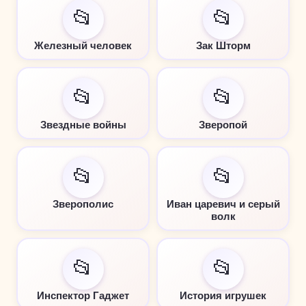
📂
📂
Железный человек
Зак Шторм
📂
📂
Звездные войны
Зверопой
📂
📂
Зверополис
Иван царевич и серый
волк
📂
📂
Инспектор Гаджет
История игрушек