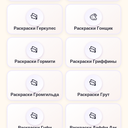
📂
🎨
Раскраски Геркулес
Раскраски Гонщик
📂
📂
Раскраски Гормити
Раскраски Гриффины
📂
📂
Раскраски Громгильда
Раскраски Грут
📂
📂
Раскраски Гуфи
Раскраски Даффи Дак