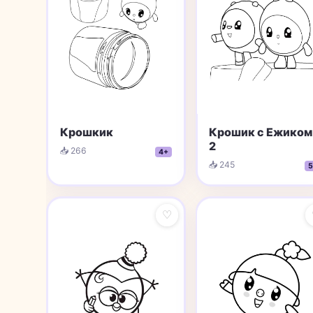
Крошкик
Крошик с Ежиком
2
📥 266
4+
📥 245
5
♡