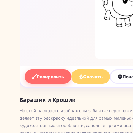
🖌
📥
🖨
Раскрасить
Скачать
Печ
Барашик и Крошик
На этой раскраске изображены забавные персонажи
делает эту раскраску идеальной для самых маленьки
художественные способности, заполняя яркими цве
веселья, которые подарит раскрашивание, оставят т