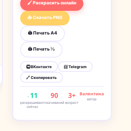
🖌 Раскрасить онлайн
📥 Скачать PNG
🖨 Печать A4
🖨 Печать ½
ВКонтакте
📨 Telegram
🔗 Скопировать
11
90
3+
Валентина
автор
раскрашивают
скачиваний
возраст
сейчас