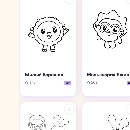
Милый Барашик
Малышарик Ежик
📥 270
📥 269
3+
6
♡