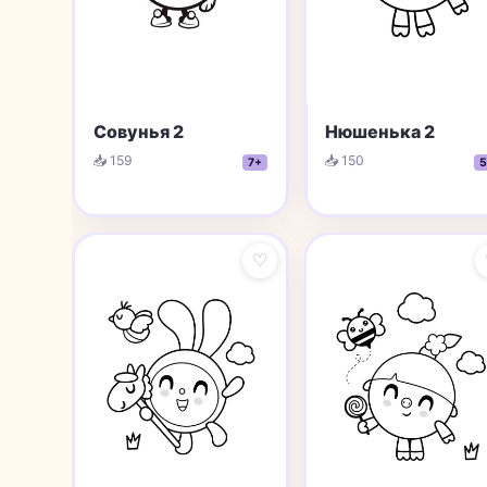
Совунья 2
Нюшенька 2
📥 159
📥 150
7+
5
♡