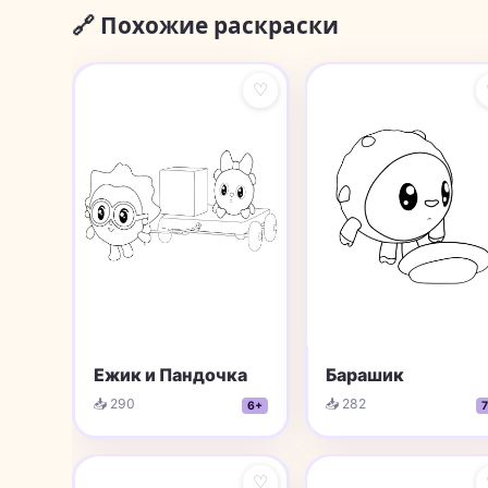
🔗 Похожие раскраски
♡
Ежик и Пандочка
Барашик
📥 290
📥 282
6+
7
♡