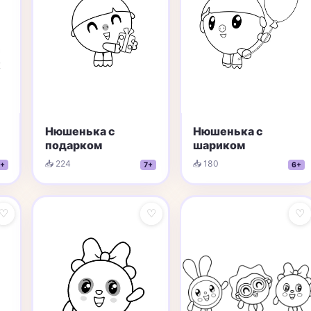
Нюшенька с
Нюшенька с
подарком
шариком
📥 224
📥 180
+
7+
6+
♡
♡
♡