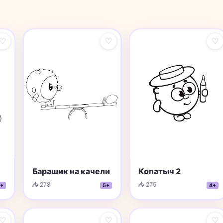
♡
♡
♡
Барашик на качели
Копатыч 2
📥 278
📥 275
+
5+
4+
♡
♡
♡