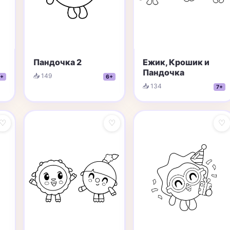
Ежик, Крошик и
Пандочка 2
Пандочка
📥 149
+
6+
📥 134
7+
♡
♡
♡