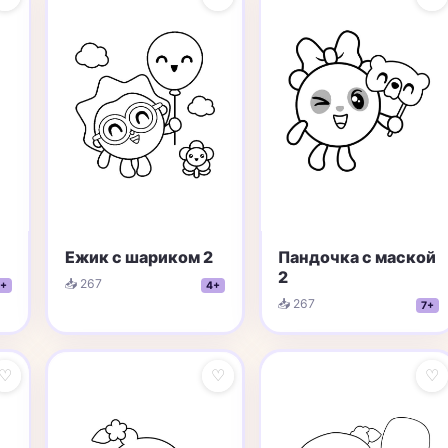
Ежик с шариком 2
Пандочка с маской
2
📥 267
+
4+
📥 267
7+
♡
♡
♡