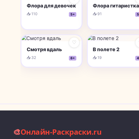
Флора для девочек
Флора гитаристка
📥 110
📥 91
5+
5
♡
Смотря вдаль
В полете 2
📥 32
📥 19
6+
4
🎨
Онлайн-Раскраски.ru