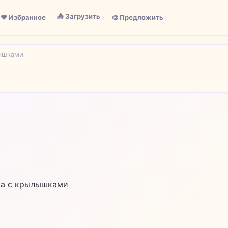
📤 Загрузить
❤️ Избранное
🎨 Предложить
ышками