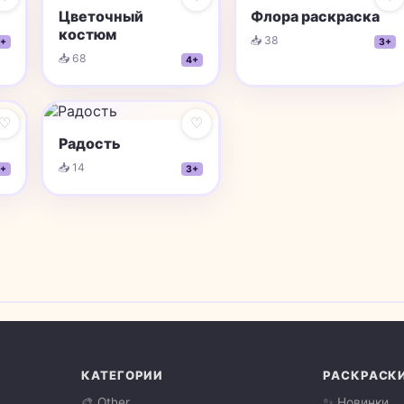
Цветочный
Флора раскраска
костюм
📥 38
+
3+
📥 68
4+
♡
♡
Радость
📥 14
+
3+
КАТЕГОРИИ
РАСКРАСК
🎨 Other
✨ Новинки