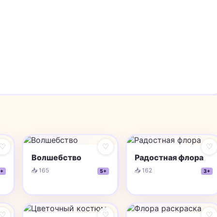
♡
♡
♡
Волшебство
Радостная флора
📥 165
📥 162
+
5+
3+
♡
♡
♡