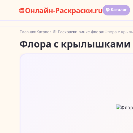
🎨
Онлайн-Раскраски.ru
📚 Каталог
Главная
›
Каталог
›
🌸 Раскраски винкс Флора
›
Флора с крыл
Флора с крылышками