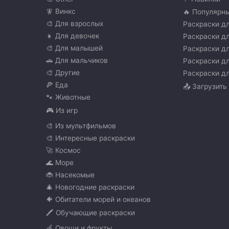
🧚 Винкс
🔥 Популярн
🎨 Для взрослых
Раскраски дл
👧 Для девочек
Раскраски дл
🎨 Для малышей
Раскраски дл
🚗 Для мальчиков
Раскраски дл
🎨 Другие
Раскраски дл
🍕 Еда
📤 Загрузить
🐾 Животные
🎮 Из игр
🎨 Из мультфильмов
🎨 Интересные раскраски
🚀 Космос
🌊 Море
🐞 Насекомые
🎄 Новогодние раскраски
🐠 Обитатели морей и океанов
🖍️ Обучающие раскраски
🍏 Овощи и фрукты