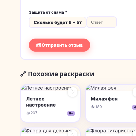
Защита от спама *
Сколько будет 6 + 5?
📨 Отправить отзыв
🔗 Похожие раскраски
♡
Летнее
Милая фея
настроение
📥 180
4
📥 207
6+
♡