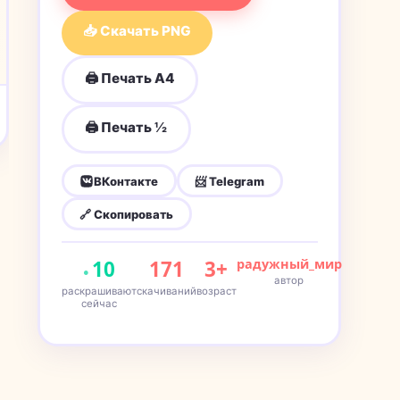
📥 Скачать PNG
🖨 Печать A4
🖨 Печать ½
ВКонтакте
📨 Telegram
🔗 Скопировать
10
171
3+
радужный_мир
автор
раскрашивают
скачиваний
возраст
сейчас