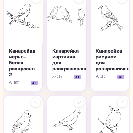
Канарейка
Канарейка
Канарейка
черно-
картинка
рисунок
белая
для
для
раскраска
раскрашивания
раскрашивани
2
📥 156
📥 151
4+
6+
📥 157
4+
♡
♡
♡