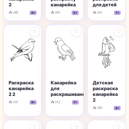
для детей
2
канарейка
📥 241
📥 268
📥 265
7+
4+
3+
♡
♡
♡
Раскраска
Канарейка
Детская
канарейка
для
раскраска
2 2
раскрашивания
канарейка
2
📥 235
📥 211
4+
7+
📥 182
4+
♡
♡
♡