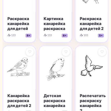
Раскраска
Картинка
Раскраска
канарейка
канарейка
канарейка
для детей
раскраска
для детей 2
📥 133
📥 133
📥 103
6+
6+
5+
♡
♡
♡
Детская
Канарейка
Распечатать
раскраска
раскраска
раскраску
канарейка
для детей 2
канарейка
2