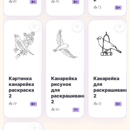
📥 76
📥 89
6+
4+
📥 72
5+
♡
♡
♡
Картинка
Канарейка
Канарейка
канарейка
рисунок
для
раскраска
для
раскрашивани
2
раскрашивания
2
2
📥 39
📥 33
6+
5+
📥 34
7+
♡