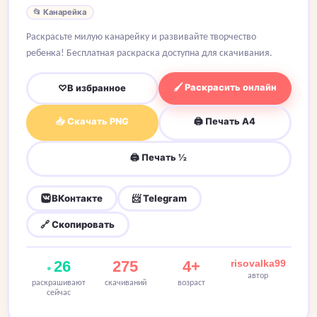
📂 Канарейка
Раскрасьте милую канарейку и развивайте творчество
ребенка! Бесплатная раскраска доступна для скачивания.
🖌 Раскрасить онлайн
♡
В избранное
📥 Скачать PNG
🖨 Печать A4
🖨 Печать ½
ВКонтакте
📨 Telegram
🔗 Скопировать
26
275
4+
risovalka99
автор
раскрашивают
скачиваний
возраст
сейчас