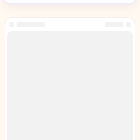
🎨
Онлайн-Раскраски.ru
Бесплатные онлайн раскраски для детей на
сайте online-raskraski.ru.
Раскрашивай прямо в браузере, скачивай PNG
и распечатывай!
В
КАТЕГОРИИ
🎨 Other
🧚 Винкс
🎨 Для взрослых