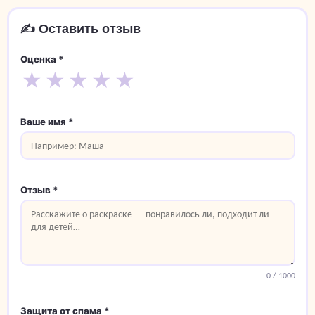
✍️ Оставить отзыв
Оценка *
★
★
★
★
★
Ваше имя *
Отзыв *
0
/ 1000
Защита от спама *