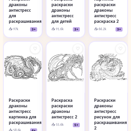
драконы
раскраски
раскраски
антистресс
драконы
драконы
для
антистресс
антистресс
раскрашивания
для детей
раскраска 2
📥 97k
📥 91.6k
📥 66.2k
3+
3+
3+
♡
♡
♡
Раскраски
Раскраска
Раскраски
драконы
раскраски
драконы
антистресс
драконы
антистресс
картинка для
антистресс 2
рисунок для
раскрашивания
раскрашивания
📥 55.6k
5+
2
📥 58.6k
4+