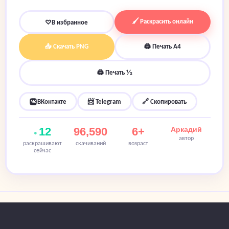
🖌 Раскрасить онлайн
♡
В избранное
📥 Скачать PNG
🖨 Печать A4
🖨 Печать ½
ВКонтакте
📨 Telegram
🔗 Скопировать
12
96,590
6+
Аркадий
автор
раскрашивают
скачиваний
возраст
сейчас