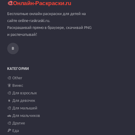
🎨
Онлайн-Раскраски.ru
Бесплатные онлайн раскраски для детей на
сайте online-raskraski.ru.
Раскрашивай прямо в браузере, скачивай PNG
и распечатывай!
В
КАТЕГОРИИ
🎨 Other
🧚 Винкс
🎨 Для взрослых
👧 Для девочек
🎨 Для малышей
🚗 Для мальчиков
🎨 Другие
🍕 Еда