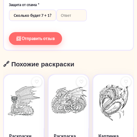
Защита от спама *
Сколько будет 7 + 1?
📨 Отправить отзыв
🔗 Похожие раскраски
♡
♡
♡
Раскраски
Раскраска
Картинка