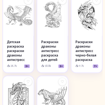
♡
♡
♡
Детская
Раскраски
Раскраски
раскраска
драконы
драконы
раскраски
антистресс
антистресс
драконы
раскраска
черно-белая
антистресс
для детей
раскраска
📥 26.7k
📥 18.8k
📥 9.7k
3+
3+
7+
♡
♡