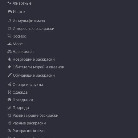
🐾 Животные
🎮 Из игр
🎨 Из мультфильмов
🎨 Интересные раскраски
🚀 Космос
🌊 Море
🐞 Насекомые
🎄 Новогодние раскраски
🐠 Обитатели морей и океанов
🖍️ Обучающие раскраски
🍏 Овощи и фрукты
👗 Одежда
🎃 Праздники
🌿 Природа
🎨 Развивающие раскраски
🎨 Разные раскраски
📂 Раскраски Аниме