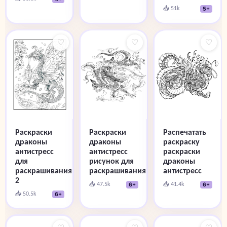
📥 51k
5+
♡
♡
♡
Распечатать
Раскраски
Раскраски
раскраску
драконы
драконы
раскраски
антистресс
антистресс
драконы
для
рисунок для
антистресс
раскрашивания
раскрашивания
2
📥 41.4k
📥 47.5k
6+
6+
📥 50.5k
6+