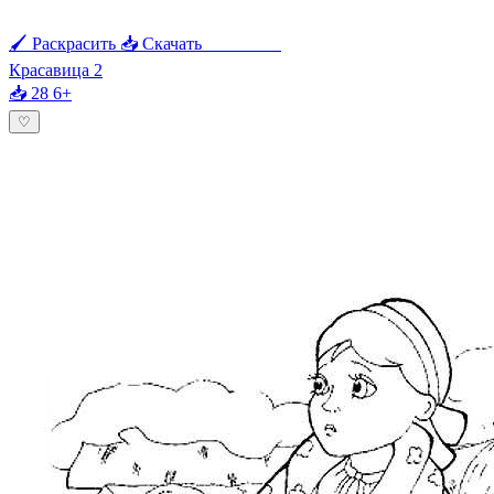
🖌 Раскрасить
📥 Скачать
🖨 Печать
Красавица 2
📥 28
6+
♡