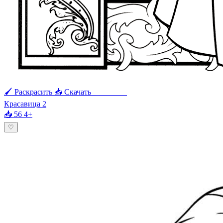
🖌 Раскрасить
📥 Скачать
🖨 Печать
Красавица 2
📥 56
4+
♡