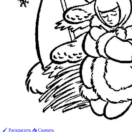
🖌 Раскрасить
📥 Скачать
🖨 Печать