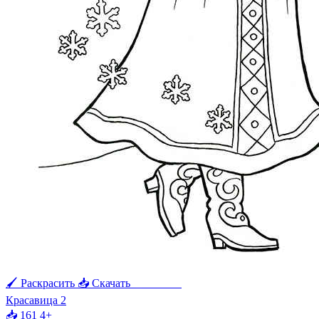
🖌 Раскрасить
📥 Скачать
🖨 Печать
Красавица 2
📥 161
4+