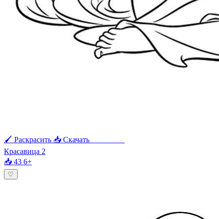
🖌 Раскрасить
📥 Скачать
🖨 Печать
Красавица 2
📥 43
6+
♡