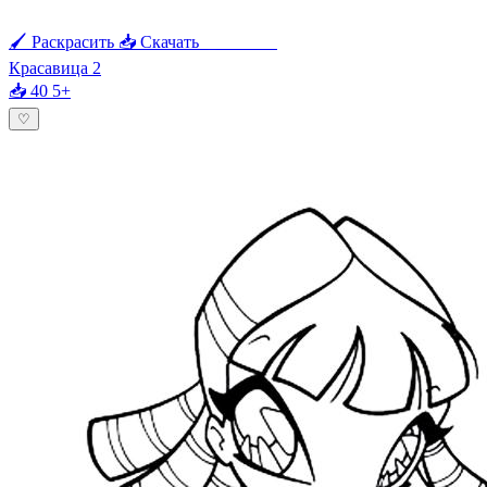
🖌 Раскрасить
📥 Скачать
🖨 Печать
Красавица 2
📥 40
5+
♡