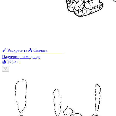
🖌 Раскрасить
📥 Скачать
🖨 Печать
Падчерица и медведь
📥 273
4+
♡