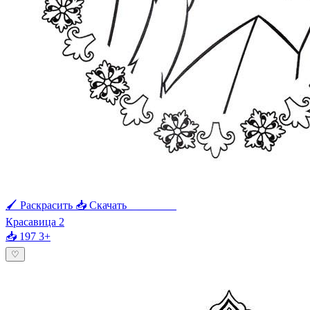
🖌 Раскрасить
📥 Скачать
🖨 Печать
Красавица 2
📥 197
3+
♡