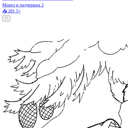
Мороз и падчерица 2
📥 281
5+
♡