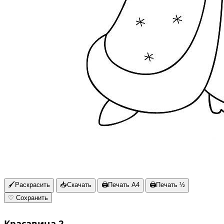
🖌
Раскрасить
📥
Скачать
🖨
Печать A4
🖨
Печать ½
♡
Сохранить
Красавица 2