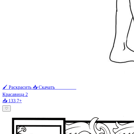
🖌 Раскрасить
📥 Скачать
🖨 Печать
Красавица 2
📥 133
7+
♡