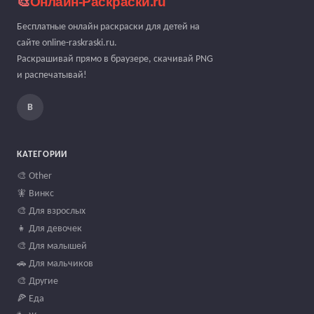
🎨
Онлайн-Раскраски.ru
Бесплатные онлайн раскраски для детей на
сайте online-raskraski.ru.
Раскрашивай прямо в браузере, скачивай PNG
и распечатывай!
В
КАТЕГОРИИ
🎨 Other
🧚 Винкс
🎨 Для взрослых
👧 Для девочек
🎨 Для малышей
🚗 Для мальчиков
🎨 Другие
🍕 Еда