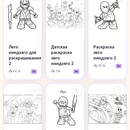
Детская
Лего
Раскраска
раскраска
ниндзяго для
лего
лего
раскрашивания
ниндзяго 2
ниндзяго 2
2
📥 28.4k
5+
📥 29k
📥 64.1k
4+
5+
♡
♡
♡