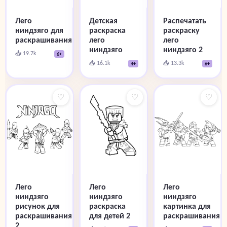
Лего
Распечатать
Детская
ниндзяго для
раскраску
раскраска
раскрашивания
лего
лего
ниндзяго 2
ниндзяго
📥 19.7k
6+
📥 13.3k
📥 16.1k
6+
4+
♡
♡
♡
Лего
Лего
Лего
ниндзяго
ниндзяго
ниндзяго
рисунок для
картинка для
раскраска
раскрашивания
раскрашивания
для детей 2
2