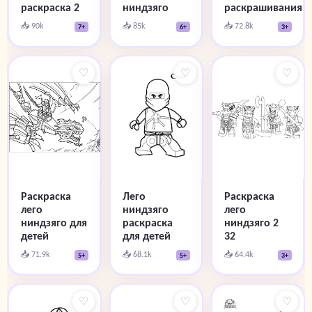
раскраска 2
ниндзяго
раскрашивания
📥 90k
📥 85k
📥 72.8k
7+
6+
3+
♡
♡
♡
Раскраска
Раскраска
Лего
лего
лего
ниндзяго
ниндзяго для
ниндзяго 2
раскраска
детей
32
для детей
📥 71.9k
📥 64.4k
📥 68.1k
5+
3+
5+
♡
♡
♡