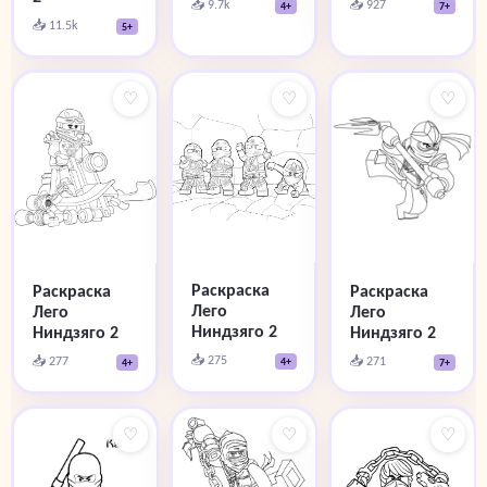
📥 927
📥 9.7k
7+
4+
📥 11.5k
5+
♡
♡
♡
Раскраска
Раскраска
Раскраска
Лего
Лего
Лего
Ниндзяго 2
Ниндзяго 2
Ниндзяго 2
📥 275
📥 277
📥 271
4+
4+
7+
♡
♡
♡