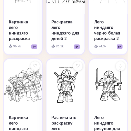
Картинка
Раскраска
Лего
лего
лего
ниндзяго
ниндзяго
ниндзяго для
черно-белая
раскраска
детей 2
раскраска 2
📥 96.7k
📥 96.1k
📥 94.3k
7+
6+
6+
♡
♡
♡
Картинка
Распечатать
Лего
лего
раскраску
ниндзяго
ниндзяго
лего
рисунок для