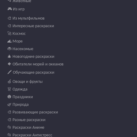
🐾 Животные
🎮 Из игр
🎨 Из мультфильмов
🎨 Интересные раскраски
🚀 Космос
🌊 Море
🐞 Насекомые
🎄 Новогодние раскраски
🐠 Обитатели морей и океанов
🖍️ Обучающие раскраски
🍏 Овощи и фрукты
👗 Одежда
🎃 Праздники
🌿 Природа
🎨 Развивающие раскраски
🎨 Разные раскраски
📂 Раскраски Аниме
📂 Раскраски Антистресс