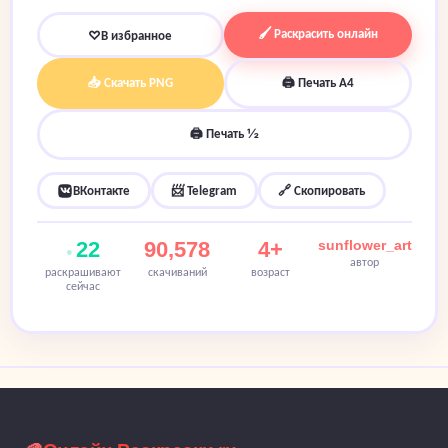
🖌 Раскрасить онлайн
♡
В избранное
📥 Скачать PNG
🖨 Печать A4
🖨 Печать ½
ВКонтакте
📨 Telegram
🔗 Скопировать
22
90,578
4+
sunflower_art
автор
раскрашивают
скачиваний
возраст
сейчас