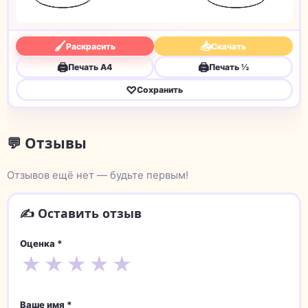
🖌
📥
Раскрасить
Скачать
🖨
🖨
Печать A4
Печать ½
♡
Сохранить
💬 Отзывы
Отзывов ещё нет — будьте первым!
✍️ Оставить отзыв
Оценка *
★
★
★
★
★
Ваше имя *