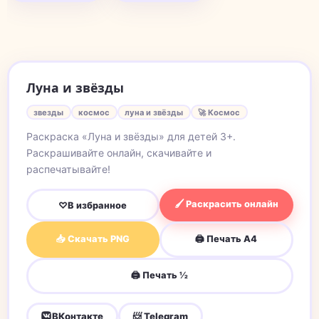
Луна и звёзды
звезды
космос
луна и звёзды
🚀 Космос
Раскраска «Луна и звёзды» для детей 3+.
Раскрашивайте онлайн, скачивайте и
распечатывайте!
🖌 Раскрасить онлайн
♡
В избранное
📥 Скачать PNG
🖨 Печать A4
🖨 Печать ½
ВКонтакте
📨 Telegram