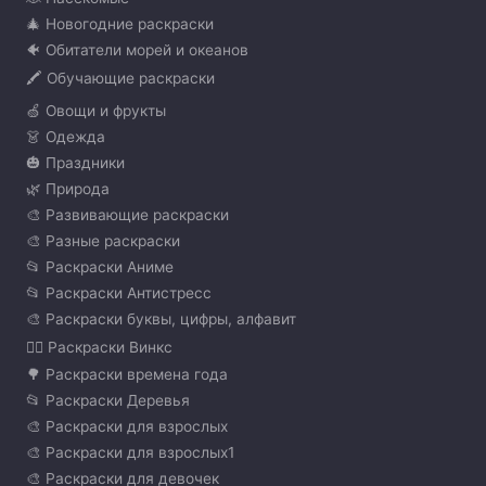
🎄 Новогодние раскраски
🐠 Обитатели морей и океанов
🖍️ Обучающие раскраски
🍏 Овощи и фрукты
👗 Одежда
🎃 Праздники
🌿 Природа
🎨 Развивающие раскраски
🎨 Разные раскраски
📂 Раскраски Аниме
📂 Раскраски Антистресс
🎨 Раскраски буквы, цифры, алфавит
🧚‍♀️ Раскраски Винкс
🌳 Раскраски времена года
📂 Раскраски Деревья
🎨 Раскраски для взрослых
🎨 Раскраски для взрослых1
🎨 Раскраски для девочек