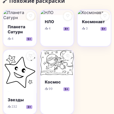
🔗 Похожие раскраски
♡
♡
♡
НЛО
Космонавт
Планета
📥 4
📥 3
4+
5+
Сатурн
📥 4
5+
♡
♡
Космос
📥 99
5+
Звезды
📥 232
3+