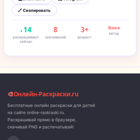
🔗 Скопировать
14
8
3+
Вика
автор
раскрашивают
скачиваний
возраст
сейчас
🎨
Онлайн-Раскраски.ru
Бесплатные онлайн раскраски для детей
на сайте online-raskraski.ru.
Раскрашивай прямо в браузере,
скачивай PNG и распечатывай!