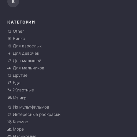
В
КАТЕГОРИИ
🎨 Other
🧚 Винкс
🎨 Для взрослых
👧 Для девочек
🎨 Для малышей
🚗 Для мальчиков
🎨 Другие
🍕 Еда
🐾 Животные
🎮 Из игр
🎨 Из мультфильмов
🎨 Интересные раскраски
🚀 Космос
🌊 Море
🐞 Насекомые