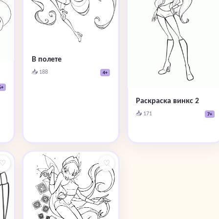
В полете
📥 188
4+
5+
Раскраска винкс 2
📥 171
7+
♡
♡