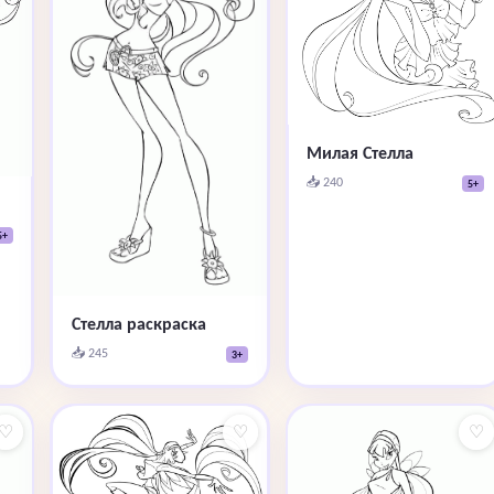
Милая Стелла
📥 240
5+
5+
Стелла раскраска
📥 245
3+
♡
♡
♡