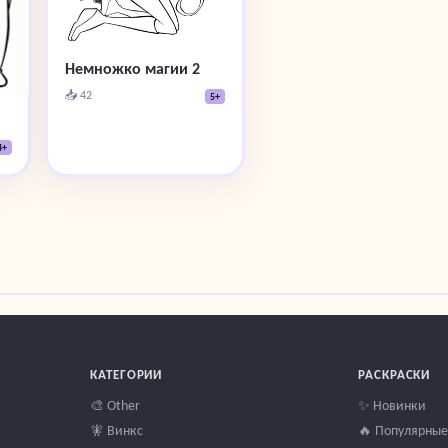
Немножко магии 2
📥 42
5+
4+
КАТЕГОРИИ
РАСКРАСКИ
🎨 Other
✨ Новинки
🧚 Винкс
🔥 Популярные