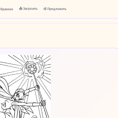
📤 Загрузить
🎨 Предложить
збранное