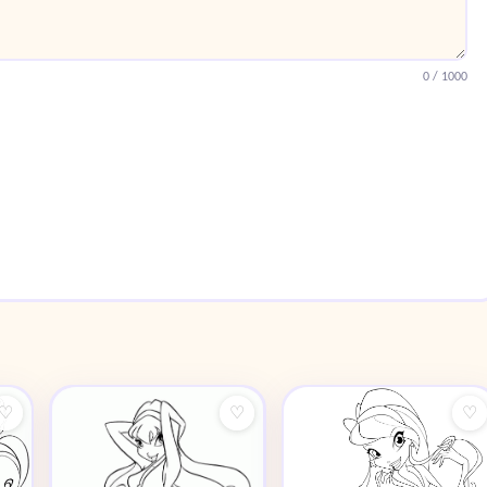
0
/ 1000
♡
♡
♡