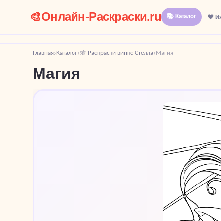
🎨
Онлайн-Раскраски.ru
📚 Каталог
❤️ И
Главная
Каталог
🌼 Раскраски винкс Стелла
Магия
›
›
›
Магия