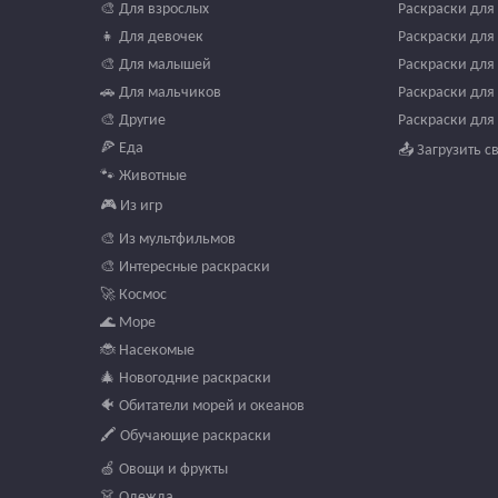
🎨 Для взрослых
Раскраски для 
👧 Для девочек
Раскраски для 
🎨 Для малышей
Раскраски для 
🚗 Для мальчиков
Раскраски для 
🎨 Другие
Раскраски для 
🍕 Еда
📤 Загрузить с
🐾 Животные
🎮 Из игр
🎨 Из мультфильмов
🎨 Интересные раскраски
🚀 Космос
🌊 Море
🐞 Насекомые
🎄 Новогодние раскраски
🐠 Обитатели морей и океанов
🖍️ Обучающие раскраски
🍏 Овощи и фрукты
👗 Одежда