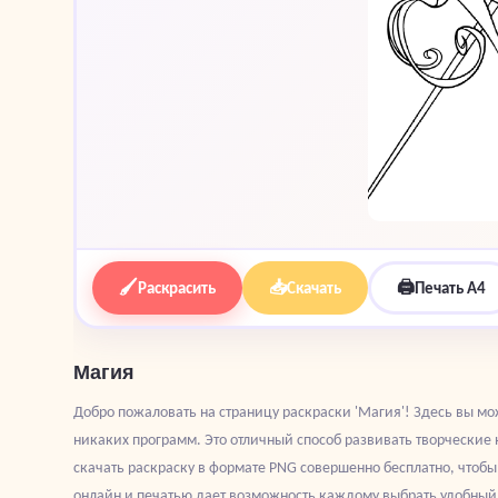
🖌
📥
🖨
Раскрасить
Скачать
Печать A4
Магия
Добро пожаловать на страницу раскраски 'Магия'! Здесь вы мо
никаких программ. Это отличный способ развивать творческие 
скачать раскраску в формате PNG совершенно бесплатно, чтоб
онлайн и печатью дает возможность каждому выбрать удобный в