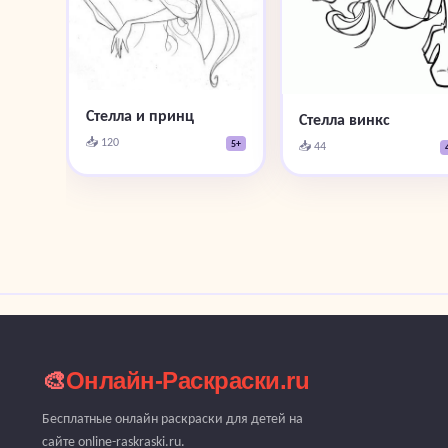
Стелла и принц
Стелла винкс
📥 120
5+
📥 44
🎨
Онлайн-Раскраски.ru
Бесплатные онлайн раскраски для детей на
сайте online-raskraski.ru.