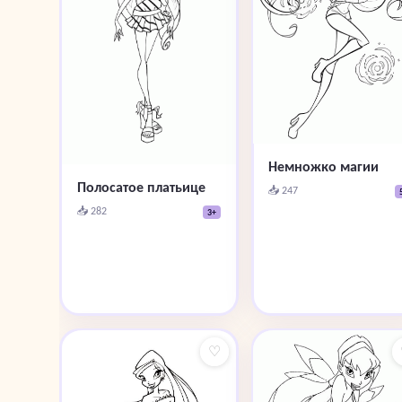
Немножко магии
Полосатое платьице
📥 247
📥 282
3+
♡