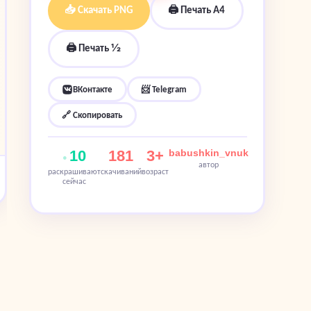
📥 Скачать PNG
🖨 Печать A4
🖨 Печать ½
ВКонтакте
📨 Telegram
🔗 Скопировать
10
181
3+
babushkin_vnuk
автор
раскрашивают
скачиваний
возраст
сейчас