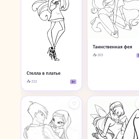
Таинственная фея
📥 203
Стелла в платье
📥 212
5+
♡