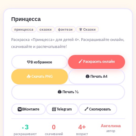
Принцесса
принцесса
сказки
фэнтези
🧚 Сказки
Раскраска «Принцесса» для детей 4+. Раскрашивайте онлайн,
скачивайте и распечатывайте!
🖌 Раскрасить онлайн
♡
В избранное
📥 Скачать PNG
🖨 Печать A4
🖨 Печать ½
ВКонтакте
📨 Telegram
🔗 Скопировать
3
0
4+
Ангелина
автор
раскрашивают
скачиваний
возраст