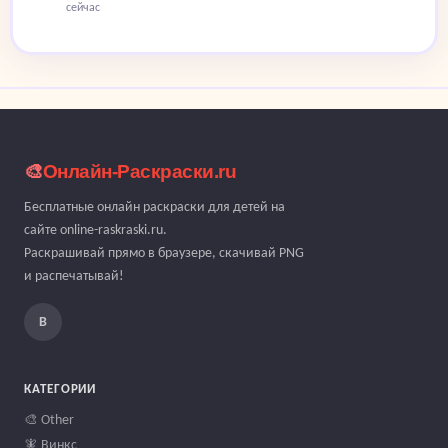
сейчас
🎨
Онлайн-Раскраски.ru
Бесплатные онлайн раскраски для детей на
сайте online-raskraski.ru.
Раскрашивай прямо в браузере, скачивай PNG
и распечатывай!
В
КАТЕГОРИИ
🎨 Other
🧚 Винкс