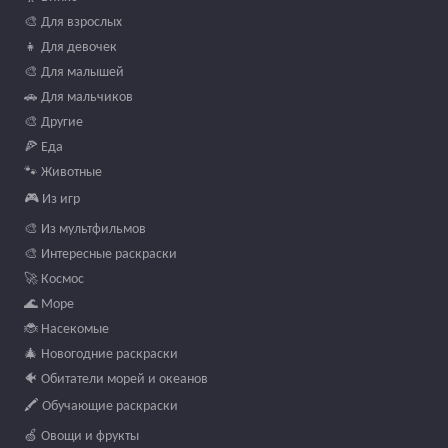
🎨 Для взрослых
👧 Для девочек
🎨 Для малышей
🚗 Для мальчиков
🎨 Другие
🍕 Еда
🐾 Животные
🎮 Из игр
🎨 Из мультфильмов
🎨 Интересные раскраски
🚀 Космос
🌊 Море
🐞 Насекомые
🎄 Новогодние раскраски
🐠 Обитатели морей и океанов
🖍️ Обучающие раскраски
🍏 Овощи и фрукты