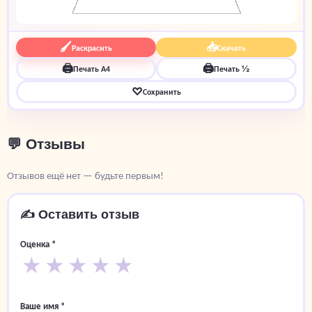
🖌
📥
Раскрасить
Скачать
🖨
🖨
Печать A4
Печать ½
♡
Сохранить
💬 Отзывы
Отзывов ещё нет — будьте первым!
✍️ Оставить отзыв
Оценка *
★
★
★
★
★
Ваше имя *