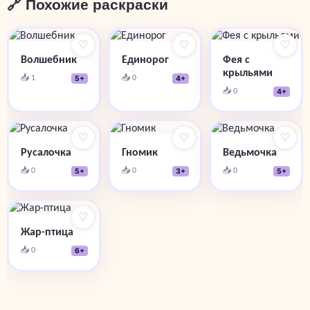
🔗 Похожие раскраски
♡
♡
♡
Волшебник
Единорог
Фея с
крыльями
📥 1
📥 0
5+
4+
📥 0
4+
♡
♡
♡
Русалочка
Гномик
Ведьмочка
📥 0
📥 0
📥 0
5+
3+
5+
♡
Жар-птица
📥 0
6+