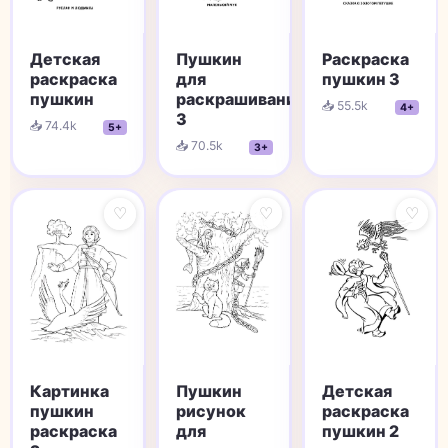
Детская
Пушкин
Раскраска
раскраска
для
пушкин 3
пушкин
раскрашивания
📥 55.5k
4+
3
📥 74.4k
5+
📥 70.5k
3+
♡
♡
♡
Картинка
Пушкин
Детская
пушкин
рисунок
раскраска
раскраска
для
пушкин 2