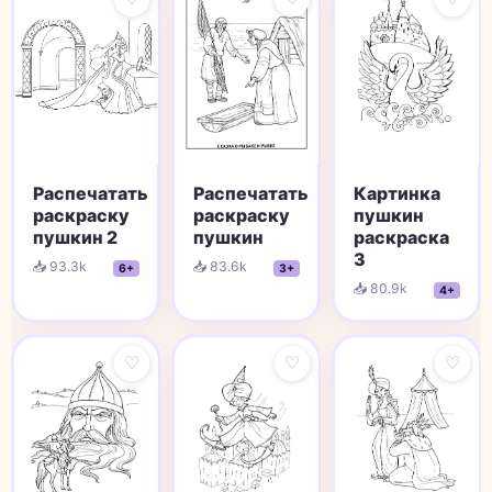
Распечатать
Распечатать
Картинка
раскраску
раскраску
пушкин
пушкин 2
пушкин
раскраска
3
📥 93.3k
📥 83.6k
6+
3+
📥 80.9k
4+
♡
♡
♡