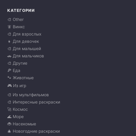
КАТЕГОРИИ
🎨 Other
🧚 Винкс
🎨 Для взрослых
👧 Для девочек
🎨 Для малышей
🚗 Для мальчиков
🎨 Другие
🍕 Еда
🐾 Животные
🎮 Из игр
🎨 Из мультфильмов
🎨 Интересные раскраски
🚀 Космос
🌊 Море
🐞 Насекомые
🎄 Новогодние раскраски