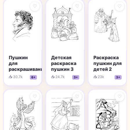
♡
♡
♡
Пушкин
Детская
Раскраска
для
раскраска
пушкин для
раскрашивания
пушкин 3
детей 2
📥 30.7k
📥 24.7k
📥 23k
6+
3+
3+
♡
♡
♡