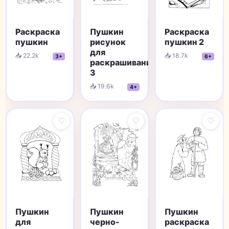
Раскраска
Пушкин
Раскраска
пушкин
рисунок
пушкин 2
для
📥 22.2k
📥 18.7k
3+
6+
раскрашивания
3
📥 19.6k
4+
♡
♡
♡
Пушкин
Пушкин
Пушкин
для
черно-
раскраска