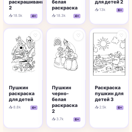
раскрашивания
белая
для детей 2
2
раскраска
📥 13k
6+
📥 18.5k
📥 18.3k
4+
4+
♡
♡
♡
Пушкин
Пушкин
Раскраска
раскраска
черно-
пушкин для
для детей
белая
детей 3
раскраска
📥 8.8k
📥 2.5k
4+
6+
2
📥 3.7k
6+