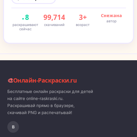
8
99,714
3+
Снежана
автор
раскрашивают
скачиваний
возраст
сейчас
🎨
Онлайн-Раскраски.ru
Бесплатные онлайн раскраски для детей
на сайте online-raskraski.ru.
Раскрашивай прямо в браузере,
скачивай PNG и распечатывай!
В