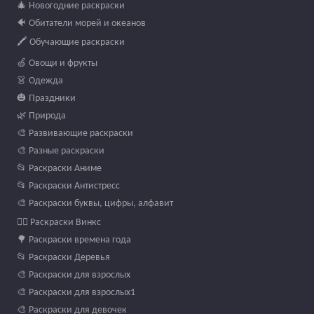
🎄 Новогодние раскраски
🐠 Обитатели морей и океанов
🖍️ Обучающие раскраски
🍏 Овощи и фрукты
👗 Одежда
🎃 Праздники
🌿 Природа
🎨 Развивающие раскраски
🎨 Разные раскраски
📂 Раскраски Аниме
📂 Раскраски Антистресс
🎨 Раскраски буквы, цифры, алфавит
🧚‍♀️ Раскраски Винкс
🌳 Раскраски времена года
📂 Раскраски Деревья
🎨 Раскраски для взрослых
🎨 Раскраски для взрослых1
🎨 Раскраски для девочек