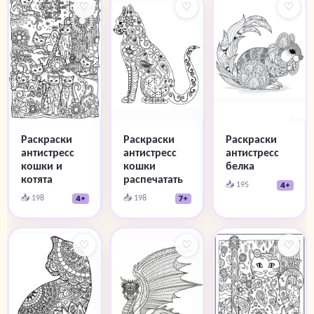
♡
♡
♡
Раскраски
Раскраски
Раскраски
антистресс
антистресс
антистресс
кошки и
кошки
белка
котята
распечатать
📥 195
4+
📥 198
📥 198
4+
7+
♡
♡
♡