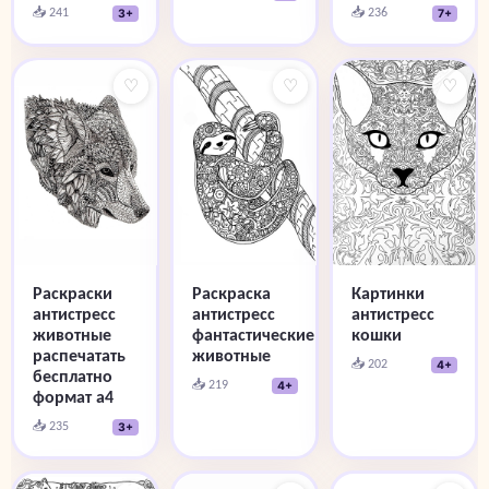
📥 241
📥 236
3+
7+
♡
♡
♡
Раскраски
Раскраска
Картинки
антистресс
антистресс
антистресс
животные
фантастические
кошки
распечатать
животные
📥 202
4+
бесплатно
📥 219
4+
формат а4
📥 235
3+