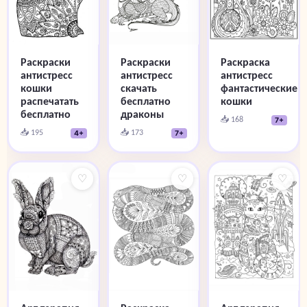
Раскраски
Раскраски
Раскраска
антистресс
антистресс
антистресс
кошки
скачать
фантастические
распечатать
бесплатно
кошки
бесплатно
драконы
📥 168
7+
📥 195
📥 173
4+
7+
♡
♡
♡