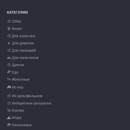
КАТЕГОРИИ
🎨 Other
🧚 Винкс
🎨 Для взрослых
👧 Для девочек
🎨 Для малышей
🚗 Для мальчиков
🎨 Другие
🍕 Еда
🐾 Животные
🎮 Из игр
🎨 Из мультфильмов
🎨 Интересные раскраски
🚀 Космос
🌊 Море
🐞 Насекомые