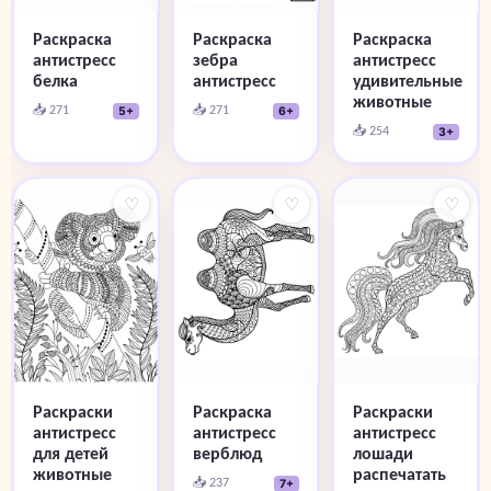
Раскраска
Раскраска
Раскраска
антистресс
зебра
антистресс
белка
антистресс
удивительные
животные
📥 271
📥 271
5+
6+
📥 254
3+
♡
♡
♡
Раскраски
Раскраска
Раскраски
антистресс
антистресс
антистресс
для детей
верблюд
лошади
животные
распечатать
📥 237
7+