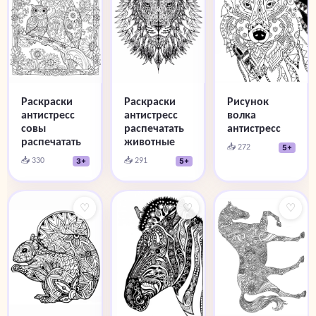
Раскраски
Раскраски
Рисунок
антистресс
антистресс
волка
совы
распечатать
антистресс
распечатать
животные
📥 272
5+
📥 330
📥 291
3+
5+
♡
♡
♡