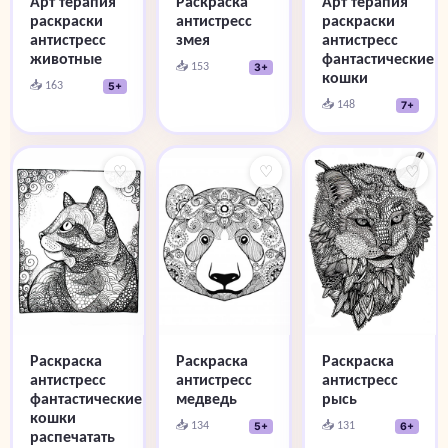
Арт терапия
Раскраска
Арт терапия
раскраски
антистресс
раскраски
антистресс
змея
антистресс
животные
фантастические
📥 153
3+
кошки
📥 163
5+
📥 148
7+
♡
♡
♡
Раскраска
Раскраска
Раскраска
антистресс
антистресс
антистресс
фантастические
медведь
рысь
кошки
📥 134
📥 131
5+
6+
распечатать