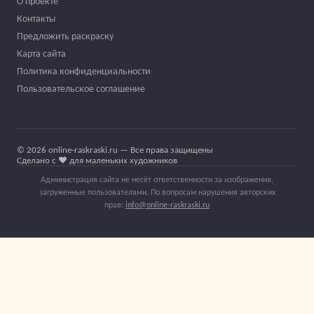
О проекте
Контакты
Предложить раскраску
Карта сайта
Политика конфиденциальности
Пользовательское соглашение
© 2026 online-raskraski.ru — Все права защищены
Сделано с ❤️ для маленьких художников
Администрация сайта не несёт ответственности за изображения,
загруженные пользователями. По вопросам нарушения авторских
прав:
info@online-raskraski.ru