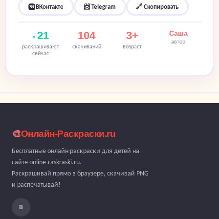
ВКонтакте
📨 Telegram
🔗 Скопировать
21
104
3+
Саша
автор
раскрашивают
скачиваний
возраст
сейчас
🎨
Онлайн-Раскраски.ru
Бесплатные онлайн раскраски для детей на
сайте online-raskraski.ru.
Раскрашивай прямо в браузере, скачивай PNG
и распечатывай!
В