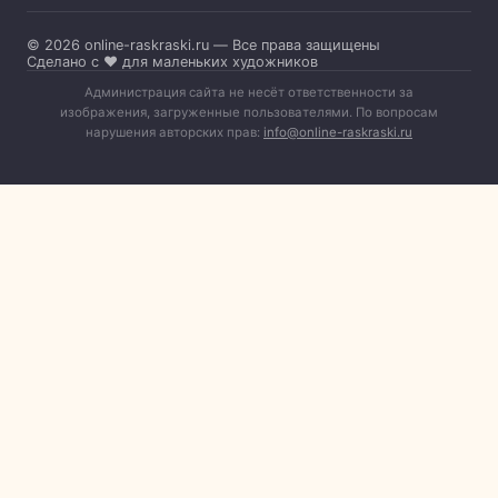
© 2026 online-raskraski.ru — Все права защищены
Сделано с ❤️ для маленьких художников
Администрация сайта не несёт ответственности за
изображения, загруженные пользователями. По вопросам
нарушения авторских прав:
info@online-raskraski.ru