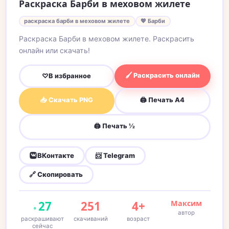
Раскраска Барби в меховом жилете
раскраска барби в меховом жилете
💖 Барби
Раскраска Барби в меховом жилете. Раскрасить
онлайн или скачать!
🖌 Раскрасить онлайн
♡
В избранное
📥 Скачать PNG
🖨 Печать A4
🖨 Печать ½
ВКонтакте
📨 Telegram
🔗 Скопировать
27
251
4+
Максим
автор
раскрашивают
скачиваний
возраст
сейчас