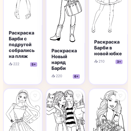
Раскраска
Барби с
Раскраска
подругой
Барби в
собрались
Раскраска
новой юбке
на пляж
Новый
📥 210
наряд
3+
📥 222
5+
Барби
📥 220
6+
♡
♡
♡