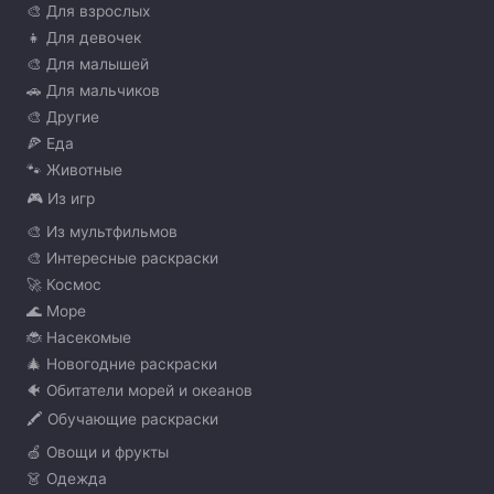
🎨 Для взрослых
👧 Для девочек
🎨 Для малышей
🚗 Для мальчиков
🎨 Другие
🍕 Еда
🐾 Животные
🎮 Из игр
🎨 Из мультфильмов
🎨 Интересные раскраски
🚀 Космос
🌊 Море
🐞 Насекомые
🎄 Новогодние раскраски
🐠 Обитатели морей и океанов
🖍️ Обучающие раскраски
🍏 Овощи и фрукты
👗 Одежда