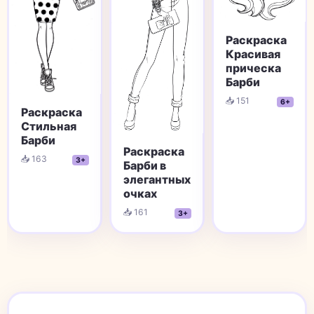
Раскраска
Красивая
прическа
Барби
📥 151
6+
Раскраска
Стильная
Барби
Раскраска
📥 163
3+
Барби в
элегантных
очках
📥 161
3+