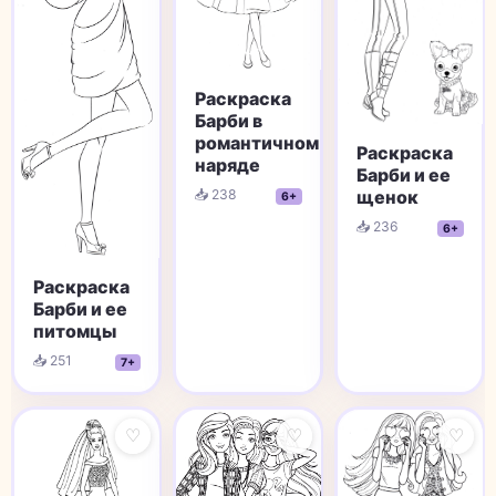
Раскраска
Барби в
романтичном
Раскраска
наряде
Барби и ее
щенок
📥 238
6+
📥 236
6+
Раскраска
Барби и ее
питомцы
📥 251
7+
♡
♡
♡