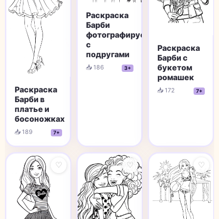
Раскраска
Барби
фотографируется
с
Раскраска
подругами
Барби с
букетом
📥 186
3+
ромашек
Раскраска
📥 172
7+
Барби в
платье и
босоножках
📥 189
7+
♡
♡
♡