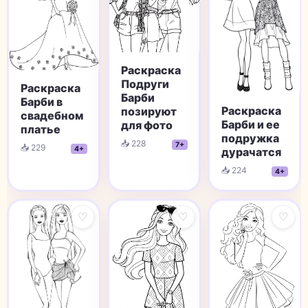
Раскраска
Подруги
Раскраска
Барби
Барби в
Раскраска
позируют
свадебном
Барби и ее
для фото
платье
подружка
📥 228
7+
📥 229
4+
дурачатся
📥 224
4+
♡
♡
♡