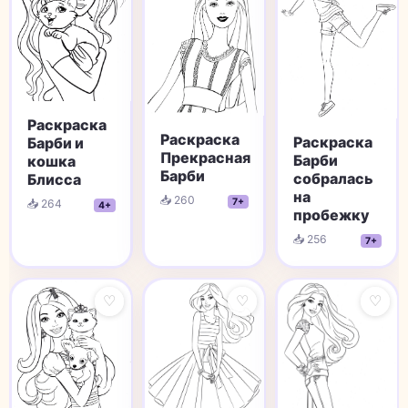
Раскраска
Раскраска
Раскраска
Барби и
Прекрасная
Барби
кошка
Барби
собралась
Блисса
на
📥 260
7+
📥 264
4+
пробежку
📥 256
7+
♡
♡
♡