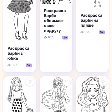
Раскраска
Раскраска
Барби
Барби на
обнимает
пляже
свою
подругу
📥 165
5+
📥 167
4+
Раскраска
Барби в
юбке
📥 169
3+
♡
♡
♡