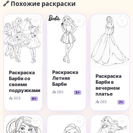
🔗 Похожие раскраски
♡
♡
♡
Раскраска
Раскраска
Раскраска
Летняя
Барби со
Барби в
Барби
своими
вечернем
подружками
📥 280
3+
платье
📥 303
6+
📥 265
7+
♡
♡
♡