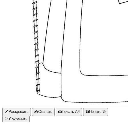
🖌
Раскрасить
📥
Скачать
🖨
Печать A4
🖨
Печать ½
♡
Сохранить