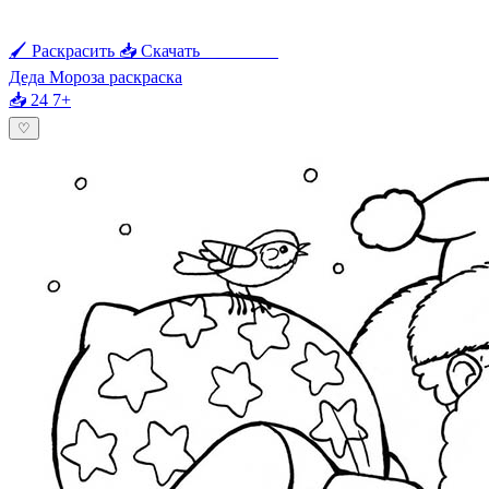
🖌 Раскрасить
📥 Скачать
🖨 Печать
Деда Мороза раскраска
📥 24
7+
♡