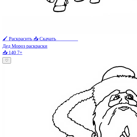
🖌 Раскрасить
📥 Скачать
🖨 Печать
Дед Мороз раскраски
📥 140
7+
♡