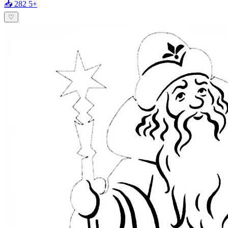
📥 282
5+
♡