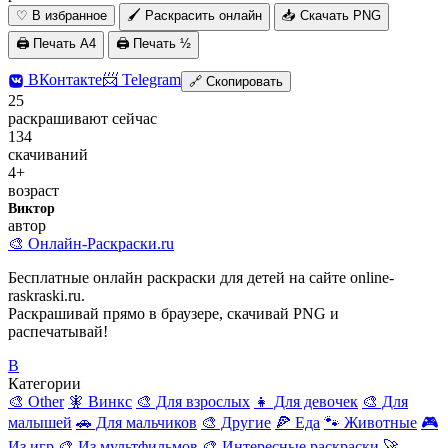
♡
В избранное
🖌 Раскрасить онлайн
📥 Скачать PNG
🖨 Печать A4
🖨 Печать ½
ВКонтакте
📨 Telegram
🔗 Скопировать
25
раскрашивают сейчас
134
скачиваний
4+
возраст
Виктор
автор
🎨
Онлайн-Раскраски.ru
Бесплатные онлайн раскраски для детей на сайте online-
raskraski.ru.
Раскрашивай прямо в браузере, скачивай PNG и
распечатывай!
В
Категории
🎨 Other
🧚 Винкс
🎨 Для взрослых
👧 Для девочек
🎨 Для
малышей
🚗 Для мальчиков
🎨 Другие
🍕 Еда
🐾 Животные
🎮
Из игр
🎨 Из мультфильмов
🎨 Интересные раскраски
🚀