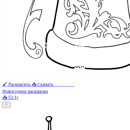
🖌 Раскрасить
📥 Скачать
🖨 Печать
Новогодние раскраски
📥 53
3+
♡