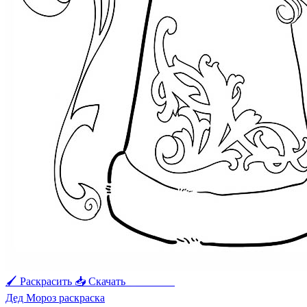
🖌 Раскрасить
📥 Скачать
🖨 Печать
Дед Мороз раскраска