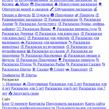
Космос
🌊 Море
🐞 Насекомые
🎄 Новогодние раскраски
🐠
Обитатели морей и океанов
🖍️ Обучающие раскраски
🍏
Овощи и фрукты
👗 Одежда
🎃 Праздники
🌿 Природа
🎨
Развивающие раскраски
🎨 Разные раскраски
📂 Раскраски
Аниме
📂 Раскраски Антистресс
🎨 Раскраски буквы, цифры,
алфавит
🧚‍♀️ Раскраски Винкс
🌳 Раскраски времена года
📂
Раскраски Деревья
🎨 Раскраски для взрослых
🎨 Раскраски
для взрослых1
🎨 Раскраски для девочек
🎨 Раскраски для
маленьких
🚗 Раскраски для мальчиков
🐾 Раскраски
животных
🎨 Раскраски из мультиков
🎨 Раскраски из
мультфильмов
📖 Раскраски из сказок
🎉 Раскраски на
праздники
📂 Раскраски Насекомых
🍏 Раскраски овощи и
фрукты
🎨 Раскраски Праздники
🌳 Раскраски природа
📂
Раскраски Птицы
📂 Раскраски Рыбы
📂 Раскраски Сказки
📂
Раскраски Цветы
🧚 Сказки
⚽ Спорт
🚗 Транспорт
🎨
Трафареты
🌸 Цветы
Раскраски
✨ Новинки
🔥 Популярные
Раскраски для 3 лет
Раскраски для
4 лет
Раскраски для 5 лет
Раскраски для 6 лет
Раскраски для 7
лет
📤 Загрузить свою
Сайт
Блог
О проекте
Контакты
Предложить раскраску
Карта сайта
Политика конфиденциальности
Пользовательское соглашение