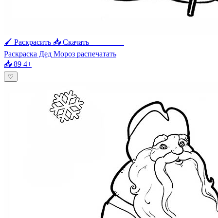
🖌 Раскрасить
📥 Скачать
🖨 Печать
Раскраска Дед Мороз распечатать
📥 89
4+
♡