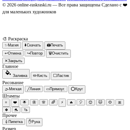
© 2026 online-raskraski.ru — Все права защищены
Сделано с ❤️
для маленьких художников
Администрация сайта не несёт ответственности за изображения,
загруженные пользователями. По вопросам нарушения авторских прав:
info@online-raskraski.ru
🎨
Раскраска
✨
Магия
⬇️
Скачать
🖨
Печать
↩
Отмена
↪
Повтор
🗑
Очистить
✕
Закрыть
Главное
Заливка
✏️
Кисть
⬜
Ластик
Рисование
🌫️
Мягкая
╱
Линия
▭
Прямоуг.
⭕
Круг
Штампы
⭐
❤️
🌟
🦋
🌸
🌈
⚡
🔥
🎈
😊
🐱
🌻
🎀
🍀
🐬
🦄
Прочее
💉
Пипетка
✋
Рука
Размер