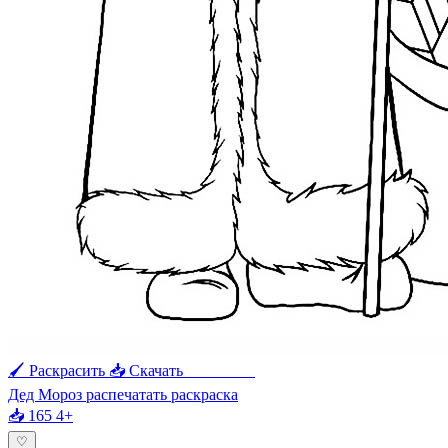
🖌 Раскрасить
📥 Скачать
🖨 Печать
Дед Мороз распечатать раскраска
📥 165
4+
♡