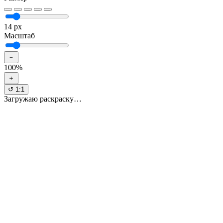
14 px
Масштаб
－
100%
＋
↺ 1:1
Загружаю раскраску…