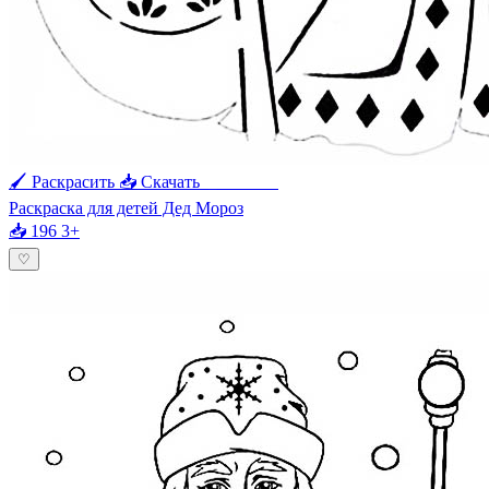
🖌 Раскрасить
📥 Скачать
🖨 Печать
Раскраска для детей Дед Мороз
📥 196
3+
♡