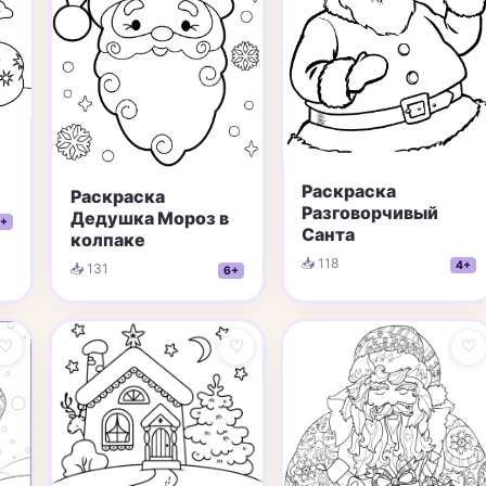
Раскраска
Раскраска
Разговорчивый
Дедушка Мороз в
+
Санта
колпаке
📥 118
4+
📥 131
6+
♡
♡
♡