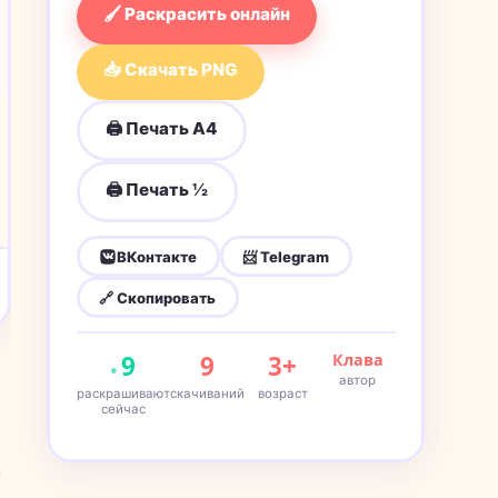
🖌 Раскрасить онлайн
📥 Скачать PNG
🖨 Печать A4
🖨 Печать ½
ВКонтакте
📨 Telegram
🔗 Скопировать
9
9
3+
Клава
автор
раскрашивают
скачиваний
возраст
сейчас
а
ь