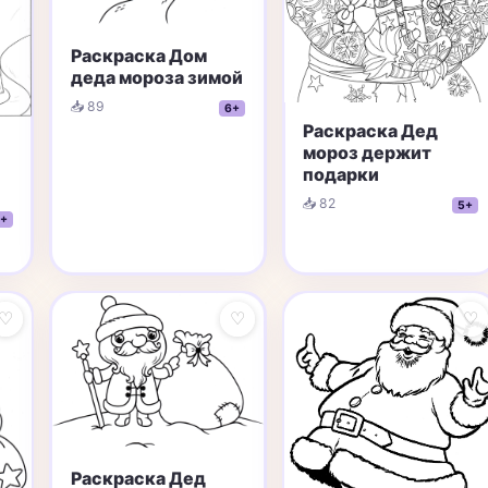
Раскраска Дом
деда мороза зимой
📥 89
6+
Раскраска Дед
мороз держит
подарки
📥 82
5+
+
♡
♡
♡
Раскраска Дед