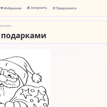
📤 Загрузить
❤️ Избранное
🎨 Предложить
дарками
с подарками