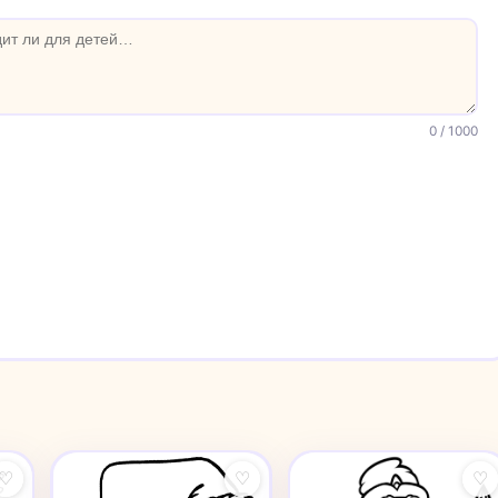
0
/ 1000
♡
♡
♡