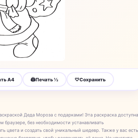
🖨
♡
ать A4
Печать ½
Сохранить
аскраской Деда Мороза с подарками! Эта раскраска доступн
м браузере, без необходимости устанавливать
ь цвета и создать свой уникальный шедевр. Также у вас ест
ршенно бесплатно, чтобы распечатать её дома. Не упустите