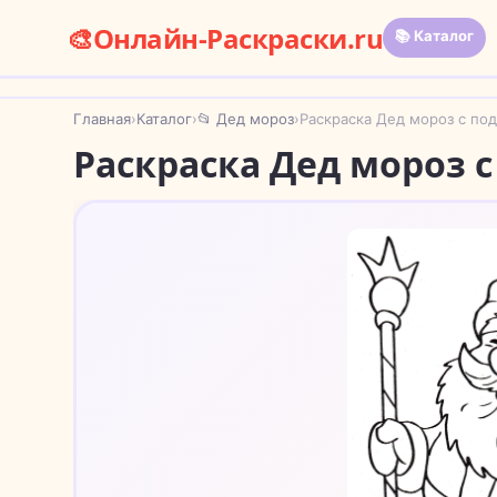
🎨
Онлайн-Раскраски.ru
📚 Каталог
Главная
›
Каталог
›
📂 Дед мороз
›
Раскраска Дед мороз с по
Раскраска Дед мороз 