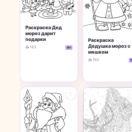
Раскраска Дед
мороз дарит
подарки
Раскраска
Дедушка мороз с
📥 163
4+
мешком
📥 160
7
♡