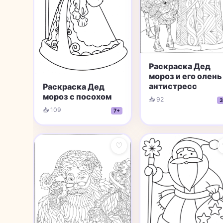
Раскраска Дед
мороз и его олень
антистресс
Раскраска Дед
мороз с посохом
📥 92
3
📥 109
7+
♡