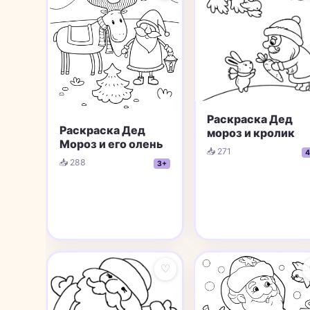
Раскраска Дед
Раскраска Дед
мороз и кролик
Мороз и его олень
📥 271
4
📥 288
3+
♡