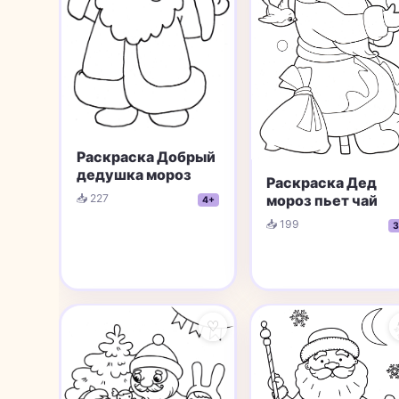
Раскраска Добрый
дедушка мороз
Раскраска Дед
мороз пьет чай
📥 227
4+
📥 199
3
♡