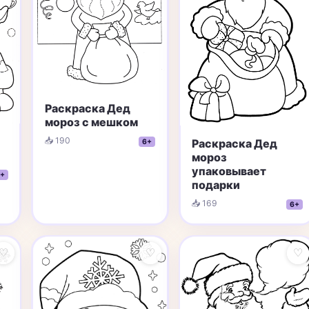
Раскраска Дед
мороз с мешком
📥 190
Раскраска Дед
6+
мороз
упаковывает
+
подарки
📥 169
6+
♡
♡
♡