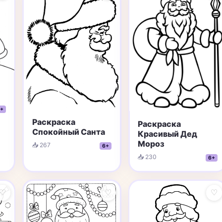
+
Раскраска
Раскраска
Спокойный Санта
Красивый Дед
Мороз
📥 267
6+
📥 230
6+
♡
♡
♡