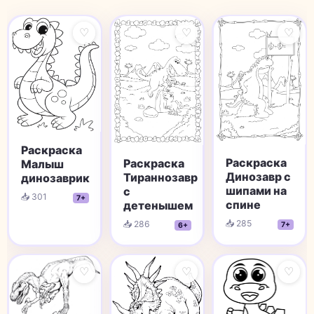
♡
♡
♡
Раскраска
Раскраска
Раскраска
Малыш
Динозавр с
Тираннозавр
динозаврик
шипами на
с
📥 301
7+
спине
детенышем
📥 285
📥 286
7+
6+
♡
♡
♡