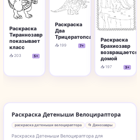
Раскраска
Раскраска
Два
Тираннозавр
Трицератопса
Раскраска
показывает
Брахиозавр
📥 199
7+
класс
возвращается
📥 203
5+
домой
📥 197
3+
Раскраска Детеныши Велоцираптора
раскраска детеныши велоцираптора
📂 Динозавры
Раскраска Детеныши Велоцираптора для