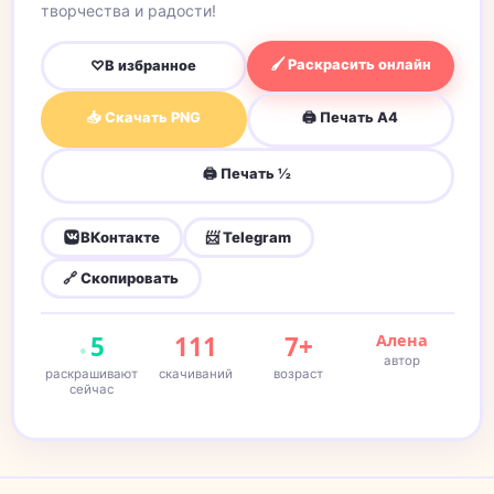
творчества и радости!
🖌 Раскрасить онлайн
♡
В избранное
📥 Скачать PNG
🖨 Печать A4
🖨 Печать ½
ВКонтакте
📨 Telegram
🔗 Скопировать
5
111
7+
Алена
автор
раскрашивают
скачиваний
возраст
сейчас