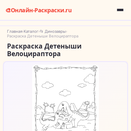
🎨
Онлайн-Раскраски.ru
Главная
›
Каталог
›
📂 Динозавры
›
Раскраска Детеныши Велоцираптора
Раскраска Детеныши
Велоцираптора