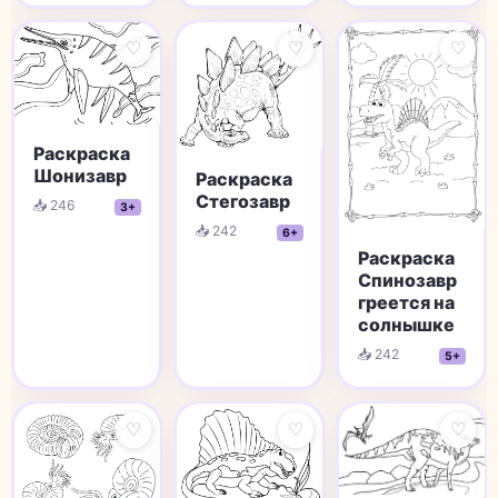
♡
♡
♡
Раскраска
Шонизавр
Раскраска
Стегозавр
📥 246
3+
📥 242
6+
Раскраска
Спинозавр
греется на
солнышке
📥 242
5+
♡
♡
♡