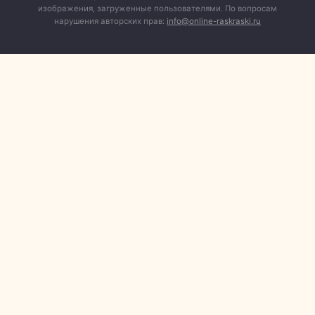
изображения, загруженные пользователями. По вопросам
нарушения авторских прав:
info@online-raskraski.ru