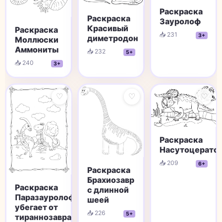
Раскраска
Раскраска
Зауролоф
Красивый
Раскраска
📥 231
3+
диметродон
Моллюски
Аммониты
📥 232
5+
📥 240
3+
♡
♡
♡
Раскраска
Насутоцерато
📥 209
6+
Раскраска
Брахиозавр
Раскраска
с длинной
Паразауролоф
шеей
убегает от
📥 226
5+
тираннозавра