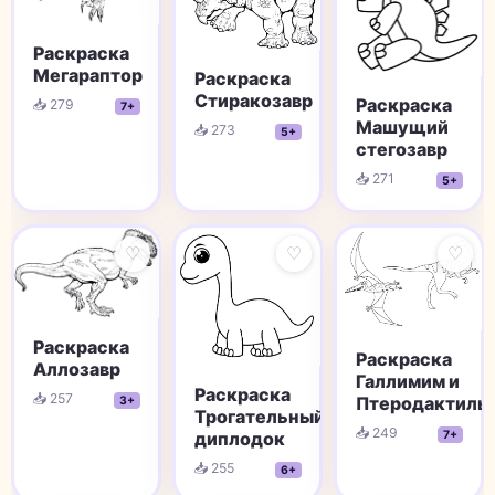
Раскраска
Мегараптор
Раскраска
Стиракозавр
Раскраска
📥 279
7+
Машущий
📥 273
5+
стегозавр
📥 271
5+
♡
♡
♡
Раскраска
Раскраска
Аллозавр
Галлимим и
Раскраска
📥 257
Птеродактиль
3+
Трогательный
📥 249
7+
диплодок
📥 255
6+