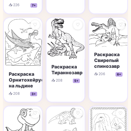
📥 226
7+
♡
♡
♡
Раскраска
Свирепый
спинозавр
Раскраска
Тираннозавр
Раскраска
📥 206
6+
Орнитохейрус
📥 208
5+
на льдине
📥 208
3+
♡
♡
♡