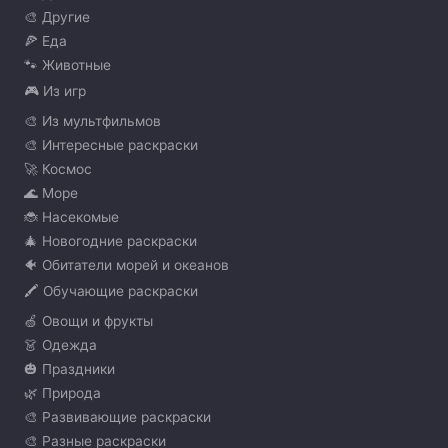
🎨 Другие
🍕 Еда
🐾 Животные
🎮 Из игр
🎨 Из мультфильмов
🎨 Интересные раскраски
🚀 Космос
🌊 Море
🐞 Насекомые
🎄 Новогодние раскраски
🐠 Обитатели морей и океанов
🖍️ Обучающие раскраски
🍏 Овощи и фрукты
👗 Одежда
🎃 Праздники
🌿 Природа
🎨 Развивающие раскраски
🎨 Разные раскраски