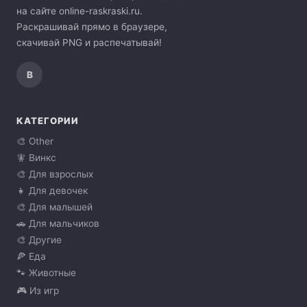
на сайте online-raskraski.ru.
Раскрашивай прямо в браузере,
скачивай PNG и распечатывай!
В
КАТЕГОРИИ
🎨 Other
🧚 Винкс
🎨 Для взрослых
👧 Для девочек
🎨 Для малышей
🚗 Для мальчиков
🎨 Другие
🍕 Еда
🐾 Животные
🎮 Из игр