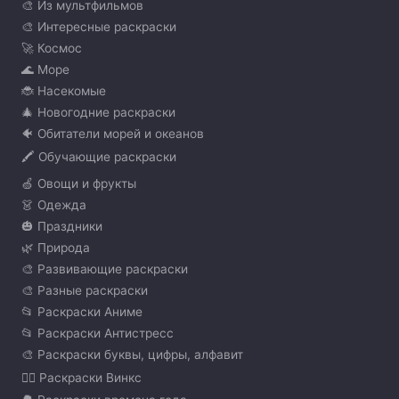
🎨 Из мультфильмов
🎨 Интересные раскраски
🚀 Космос
🌊 Море
🐞 Насекомые
🎄 Новогодние раскраски
🐠 Обитатели морей и океанов
🖍️ Обучающие раскраски
🍏 Овощи и фрукты
👗 Одежда
🎃 Праздники
🌿 Природа
🎨 Развивающие раскраски
🎨 Разные раскраски
📂 Раскраски Аниме
📂 Раскраски Антистресс
🎨 Раскраски буквы, цифры, алфавит
🧚‍♀️ Раскраски Винкс