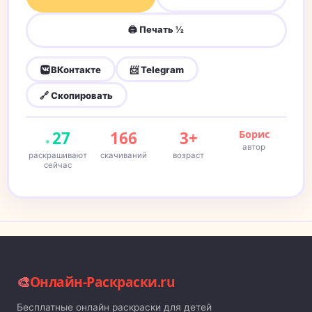
🖨 Печать ½
ВКонтакте
📨 Telegram
🔗 Скопировать
27
166
3+
Борис
автор
раскрашивают
скачиваний
возраст
сейчас
🎨
Онлайн-Раскраски.ru
Бесплатные онлайн раскраски для детей