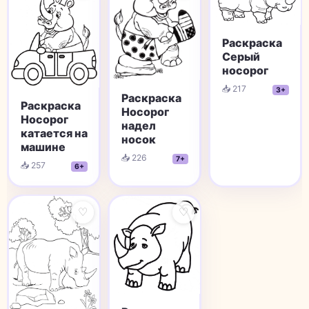
Раскраска
Серый
носорог
📥 217
3+
Раскраска
Раскраска
Носорог
Носорог
надел
катается на
носок
машине
📥 226
7+
📥 257
6+
♡
♡