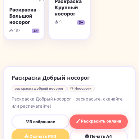
Раскраска
Крупный
Раскраска
носорог
Большой
носорог
📥 9
3+
📥 197
4+
Раскраска Добрый носорог
раскраска добрый носорог
📂 Носороги
Раскраска Добрый носорог - раскрасьте, скачайте
или распечатайте!
🖌 Раскрасить онлайн
♡
В избранное
📥 Скачать PNG
🖨 Печать A4