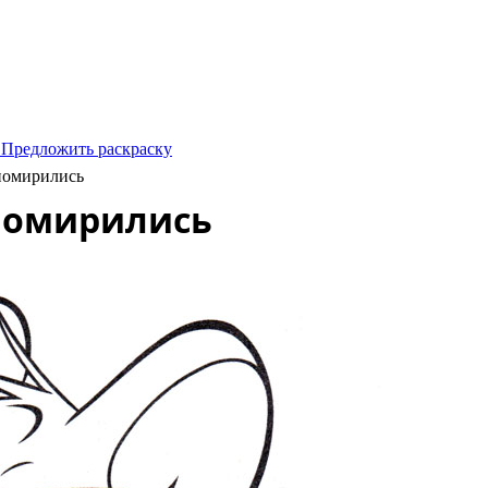
 Предложить раскраску
помирились
 помирились