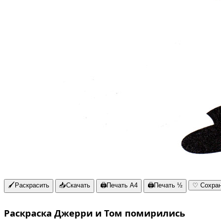
🖌
Раскрасить
📥
Скачать
🖨
Печать A4
🖨
Печать ½
♡
Сохра
Раскраска Джерри и Том помирились