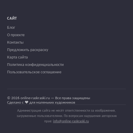
САЙТ
Блог
О проекте
Контакты
Предложить раскраску
Карта сайта
Политика конфиденциальности
Пользовательское соглашение
© 2026 online-raskraski.ru — Все права защищены
Сделано с ❤️ для маленьких художников
Администрация сайта не несёт ответственности за изображения,
загруженные пользователями. По вопросам нарушения авторских
прав:
info@online-raskraski.ru