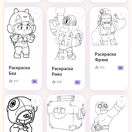
♡
♡
♡
Раскраска
Фрэнк
Раскраска
📥 191
Раскраска
3+
Беа
Рико
📥 197
📥 196
3+
5+
♡
♡
♡