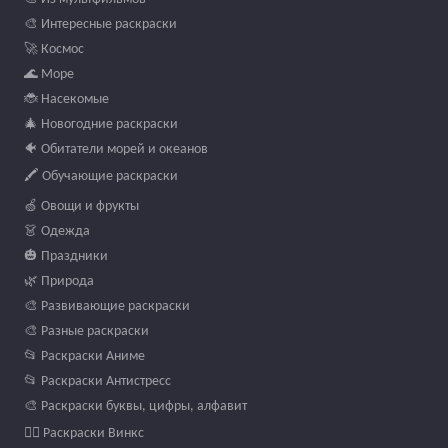
🎨 Интересные раскраски
🚀 Космос
🌊 Море
🐞 Насекомые
🎄 Новогодние раскраски
🐠 Обитатели морей и океанов
🖍️ Обучающие раскраски
🍏 Овощи и фрукты
👗 Одежда
🎃 Праздники
🌿 Природа
🎨 Развивающие раскраски
🎨 Разные раскраски
📂 Раскраски Аниме
📂 Раскраски Антистресс
🎨 Раскраски буквы, цифры, алфавит
🧚‍♀️ Раскраски Винкс