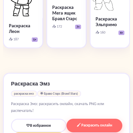
Раскраска
Мега ящик
Бравл Старс
Раскраска
Эльпримо
Раскраска
📥 172
7+
Леон
📥 160
4+
📥 187
5+
Раскраска Эмз
раскраска эмз
🌟 Браво Старс (Brawl Stars)
Раскраска Эмз: раскрасить онлайн, скачать PNG или
распечатать!
🖌 Раскрасить онлайн
♡
В избранное