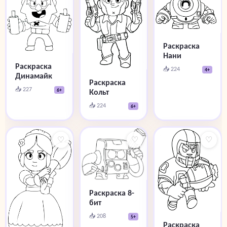
Раскраска
Нани
Раскраска
📥 224
4+
Динамайк
Раскраска
📥 227
6+
Кольт
📥 224
6+
♡
♡
♡
Раскраска 8-
бит
📥 208
5+
Раскраска