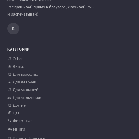
Раскрашивай прямо в браузере, скачивай PNG
и распечатывай!
В
КАТЕГОРИИ
🎨 Other
🧚 Винкс
🎨 Для взрослых
👧 Для девочек
🎨 Для малышей
🚗 Для мальчиков
🎨 Другие
🍕 Еда
🐾 Животные
🎮 Из игр
🎨 Из мультфильмов