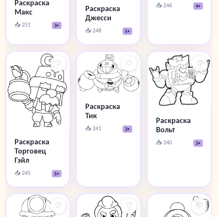
Раскраска
📥 246
4+
Раскраска
Макс
Джесси
📥 251
3+
📥 248
5+
♡
♡
♡
Раскраска
Тик
Раскраска
📥 241
Вольт
3+
Раскраска
📥 240
3+
Торговец
Гэйл
📥 245
5+
♡
♡
♡