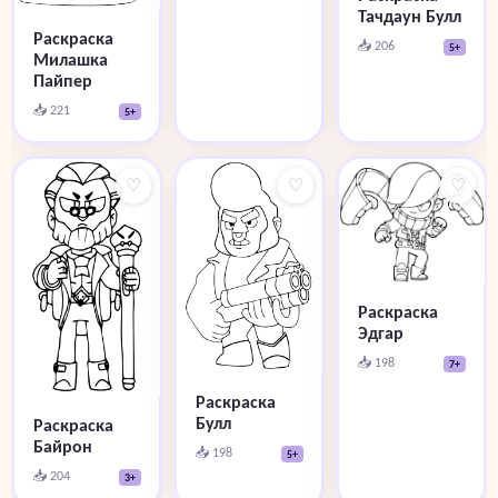
Тачдаун Булл
Раскраска
📥 206
5+
Милашка
Пайпер
📥 221
5+
♡
♡
♡
Раскраска
Эдгар
📥 198
7+
Раскраска
Булл
Раскраска
Байрон
📥 198
5+
📥 204
3+