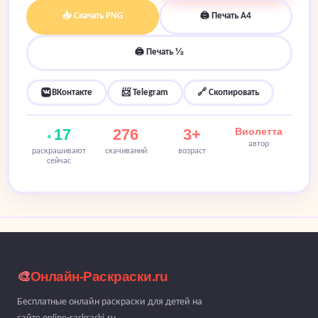
📥 Скачать PNG
🖨 Печать A4
🖨 Печать ½
ВКонтакте
📨 Telegram
🔗 Скопировать
17
276
3+
Виолетта
автор
раскрашивают
скачиваний
возраст
сейчас
🎨
Онлайн-Раскраски.ru
Бесплатные онлайн раскраски для детей на
сайте online-raskraski.ru.