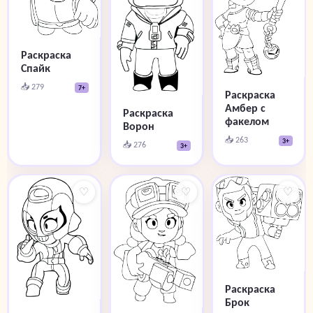
Раскраска
Спайк
📥 279
7+
Раскраска
Амбер с
Раскраска
факелом
Ворон
📥 263
3+
📥 276
3+
♡
♡
♡
Раскраска
Брок