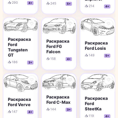
📥 290
4+
📥 245
5+
📥 214
4+
♡
♡
♡
Раскраска
Раскраска
Раскраска
Ford
Ford FG
Ford Losis
Tungsten
Falcon
GT
📥 149
5+
📥 158
4+
📥 186
3+
♡
♡
♡
Раскраска
Раскраска
Раскраска
Ford C-Max
Ford
Ford Verve
SteetKa
📥 144
3+
📥 147
4+
📥 119
4+