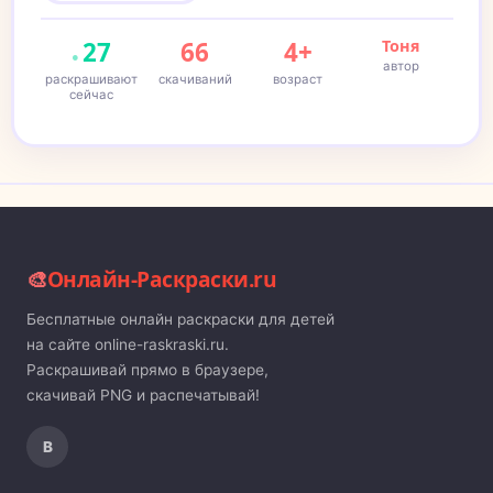
27
66
4+
Тоня
автор
раскрашивают
скачиваний
возраст
сейчас
🎨
Онлайн-Раскраски.ru
Бесплатные онлайн раскраски для детей
на сайте online-raskraski.ru.
Раскрашивай прямо в браузере,
скачивай PNG и распечатывай!
В