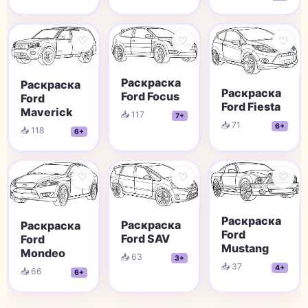
♡
♡
♡
Раскраска
Раскраска
Раскраска
Ford Focus
Ford
Ford Fiesta
Maverick
📥 117
7+
📥 71
6+
📥 118
6+
♡
♡
♡
Раскраска
Раскраска
Раскраска
Ford
Ford SAV
Ford
Mustang
Mondeo
📥 63
3+
📥 37
4+
📥 66
6+