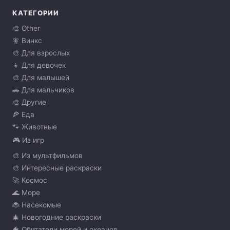
КАТЕГОРИИ
🎨 Other
🧚 Винкс
🎨 Для взрослых
👧 Для девочек
🎨 Для малышей
🚗 Для мальчиков
🎨 Другие
🍕 Еда
🐾 Животные
🎮 Из игр
🎨 Из мультфильмов
🎨 Интересные раскраски
🚀 Космос
🌊 Море
🐞 Насекомые
🎄 Новогодние раскраски
🐠 Обитатели морей и океанов