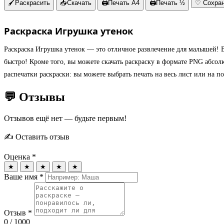
🖌
Раскрасить
📥
Скачать
🖨
Печать A4
🖨
Печать ½
♡
Сохра
Раскраска Игрушка утенок
Раскраска Игрушка утенок — это отличное развлечение для малышей! В
быстро! Кроме того, вы можете скачать раскраску в формате PNG абсо
распечатки раскраски: вы можете выбрать печать на весь лист или на п
💬 Отзывы
Отзывов ещё нет — будьте первым!
✍️ Оставить отзыв
Оценка *
★
★
★
★
★
Ваше имя *
Отзыв *
0
/ 1000