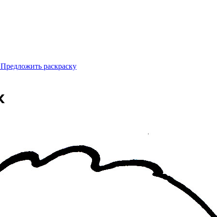
 Предложить раскраску
к