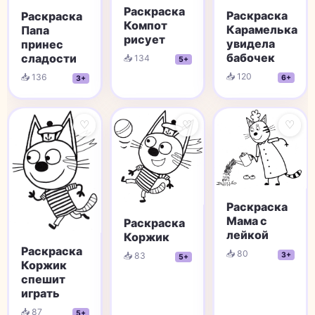
Раскраска
Раскраска
Раскраска
Компот
Карамелька
Папа
рисует
увидела
принес
бабочек
сладости
📥 134
5+
📥 120
📥 136
6+
3+
♡
♡
♡
Раскраска
Мама с
Раскраска
лейкой
Коржик
Раскраска
📥 80
3+
📥 83
5+
Коржик
спешит
играть
📥 87
5+