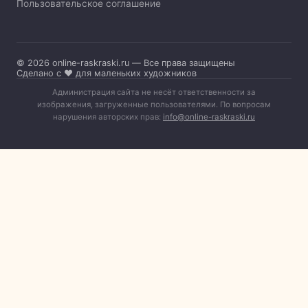
Пользовательское соглашение
© 2026 online-raskraski.ru — Все права защищены
Сделано с ❤️ для маленьких художников
Администрация сайта не несёт ответственности за
изображения, загруженные пользователями. По вопросам
нарушения авторских прав:
info@online-raskraski.ru