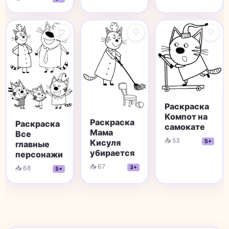
♡
♡
♡
Раскраска
Компот на
Раскраска
Раскраска
самокате
Мама
Все
📥 53
Кисуля
5+
главные
убирается
персонажи
📥 67
📥 68
3+
5+