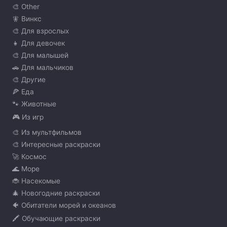
🎨 Other
🧚 Винкс
🎨 Для взрослых
👧 Для девочек
🎨 Для малышей
🚗 Для мальчиков
🎨 Другие
🍕 Еда
🐾 Животные
🎮 Из игр
🎨 Из мультфильмов
🎨 Интересные раскраски
🚀 Космос
🌊 Море
🐞 Насекомые
🎄 Новогодние раскраски
🐠 Обитатели морей и океанов
🖍️ Обучающие раскраски