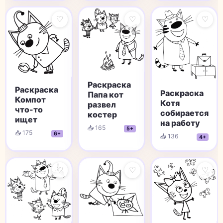
♡
♡
♡
Раскраска
Раскраска
Раскраска
Папа кот
Компот
Котя
развел
что-то
собирается
костер
ищет
на работу
📥 165
5+
📥 175
6+
📥 136
4+
♡
♡
♡