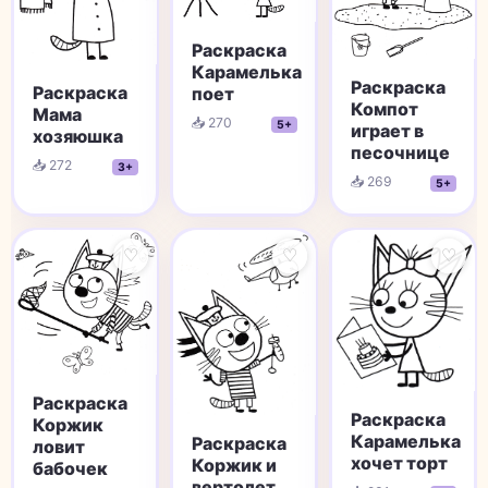
Раскраска
Карамелька
Раскраска
Раскраска
поет
Компот
Мама
📥 270
5+
играет в
хозяюшка
песочнице
📥 272
3+
📥 269
5+
♡
♡
♡
Раскраска
Раскраска
Коржик
Карамелька
Раскраска
ловит
хочет торт
Коржик и
бабочек
вертолет