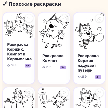
🔗 Похожие раскраски
♡
♡
♡
Раскраска
Коржик,
Компот и
Раскраска
Раскраска
Карамелька
Коржик
Компот
надувает
📥 344
4+
📥 295
3+
пузыри
📥 289
4+
♡
♡
♡