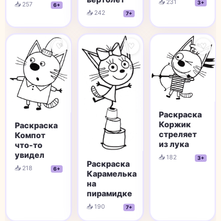
📥 231
3+
📥 257
6+
📥 242
7+
♡
♡
♡
Раскраска
Коржик
Раскраска
стреляет
Компот
из лука
что-то
увидел
📥 182
3+
Раскраска
📥 218
6+
Карамелька
на
пирамидке
📥 190
7+