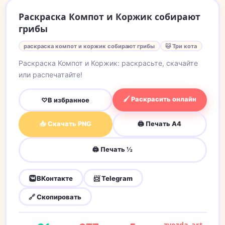
Раскраска Компот и Коржик собирают
грибы
раскраска компот и коржик собирают грибы
🐱 Три кота
Раскраска Компот и Коржик: раскрасьте, скачайте
или распечатайте!
🖌 Раскрасить онлайн
♡
В избранное
📥 Скачать PNG
🖨 Печать A4
🖨 Печать ½
ВКонтакте
📨 Telegram
🔗 Скопировать
zvezda_art