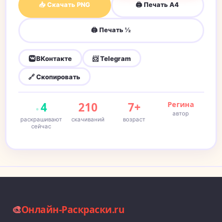
📥 Скачать PNG
🖨 Печать A4
🖨 Печать ½
ВКонтакте
📨 Telegram
🔗 Скопировать
4
210
7+
Регина
автор
раскрашивают
скачиваний
возраст
сейчас
🎨
Онлайн-Раскраски.ru