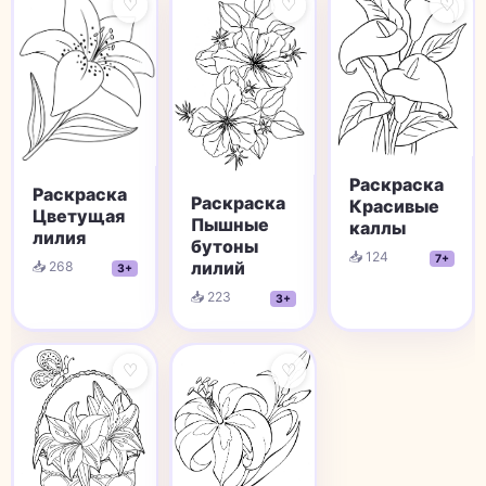
♡
♡
♡
Раскраска
Раскраска
Раскраска
Красивые
Цветущая
Пышные
каллы
лилия
бутоны
📥 124
7+
лилий
📥 268
3+
📥 223
3+
♡
♡