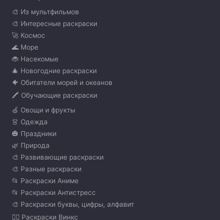
🎨 Из мультфильмов
🎨 Интересные раскраски
🚀 Космос
🌊 Море
🐞 Насекомые
🎄 Новогодние раскраски
🐠 Обитатели морей и океанов
🖍️ Обучающие раскраски
🍏 Овощи и фрукты
👗 Одежда
🎃 Праздники
🌿 Природа
🎨 Развивающие раскраски
🎨 Разные раскраски
📂 Раскраски Аниме
📂 Раскраски Антистресс
🎨 Раскраски буквы, цифры, алфавит
🧚‍♀️ Раскраски Винкс