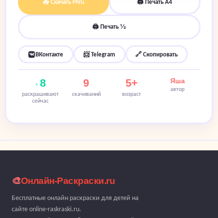
📥 Скачать PNG
🖨 Печать A4
🖨 Печать ½
ВКонтакте
📨 Telegram
🔗 Скопировать
8
9
5+
Яша
автор
раскрашивают
скачиваний
возраст
сейчас
🎨
Онлайн-Раскраски.ru
Бесплатные онлайн раскраски для детей на
сайте online-raskraski.ru.