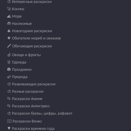
🎨 Интересные раскраски
🚀 Космос
🌊 Море
🐞 Насекомые
🎄 Новогодние раскраски
🐠 Обитатели морей и океанов
🖍️ Обучающие раскраски
🍏 Овощи и фрукты
👗 Одежда
🎃 Праздники
🌿 Природа
🎨 Развивающие раскраски
🎨 Разные раскраски
📂 Раскраски Аниме
📂 Раскраски Антистресс
🎨 Раскраски буквы, цифры, алфавит
🧚‍♀️ Раскраски Винкс
🌳 Раскраски времена года