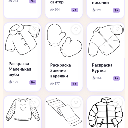
📥 244
свитер
3+
носочки
📥 204
📥 191
7+
3+
♡
♡
♡
Раскраска
Раскраска
Раскраска
Маленькая
Зимние
Куртка
шуба
варежки
📥 164
7+
📥 179
6+
📥 177
6+
♡
♡
♡