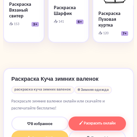
Раскраска
Раскраска
Вязаный
Раскраска
Шарфик
свитер
Пуховая
📥 141
6+
📥 153
куртка
3+
📥 120
7+
Раскраска Куча зимних валенок
раскраска куча зимних валенок
❄️ Зимняя одежда
Раскрасьте зимние валенки онлайн или скачайте и
распечатайте бесплатно!
🖌 Раскрасить онлайн
♡
В избранное