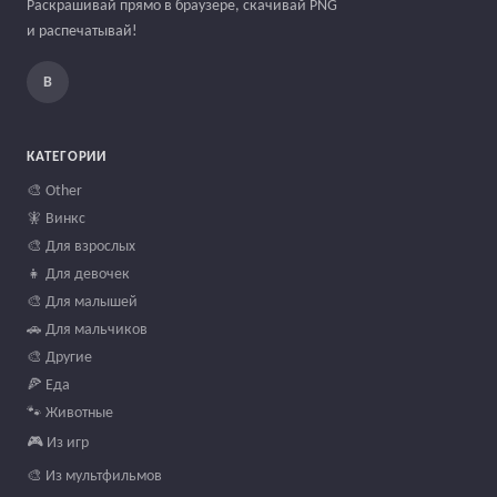
Раскрашивай прямо в браузере, скачивай PNG
и распечатывай!
В
КАТЕГОРИИ
🎨 Other
🧚 Винкс
🎨 Для взрослых
👧 Для девочек
🎨 Для малышей
🚗 Для мальчиков
🎨 Другие
🍕 Еда
🐾 Животные
🎮 Из игр
🎨 Из мультфильмов