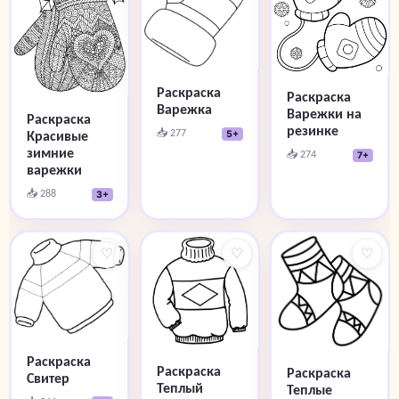
Раскраска
Раскраска
Варежка
Варежки на
Раскраска
резинке
📥 277
Красивые
5+
зимние
📥 274
7+
варежки
📥 288
3+
♡
♡
♡
Раскраска
Раскраска
Раскраска
Свитер
Теплый
Теплые