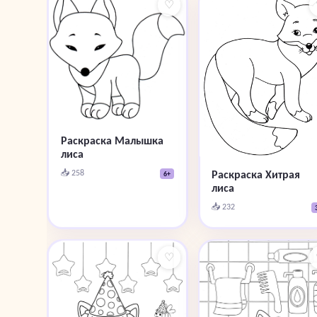
♡
Раскраска Малышка
лиса
📥 258
Раскраска Хитрая
6+
лиса
📥 232
♡