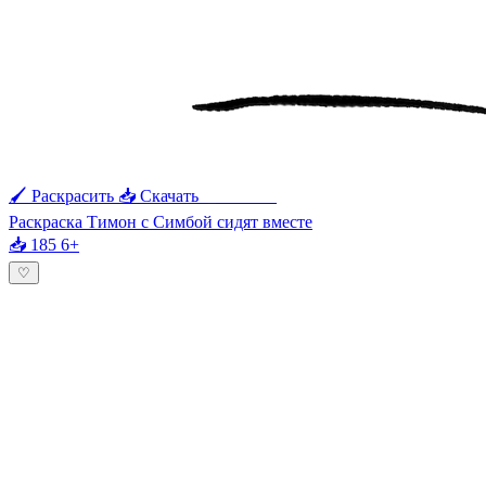
🖌 Раскрасить
📥 Скачать
🖨 Печать
Раскраска Тимон с Симбой сидят вместе
📥 185
6+
♡