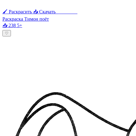
🖌 Раскрасить
📥 Скачать
🖨 Печать
Раскраска Тимон поёт
📥 238
5+
♡