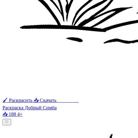
🖌 Раскрасить
📥 Скачать
🖨 Печать
Раскраска Добрый Симба
📥 188
4+
♡