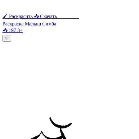
🖌 Раскрасить
📥 Скачать
🖨 Печать
Раскраска Малыш Симба
📥 197
3+
♡