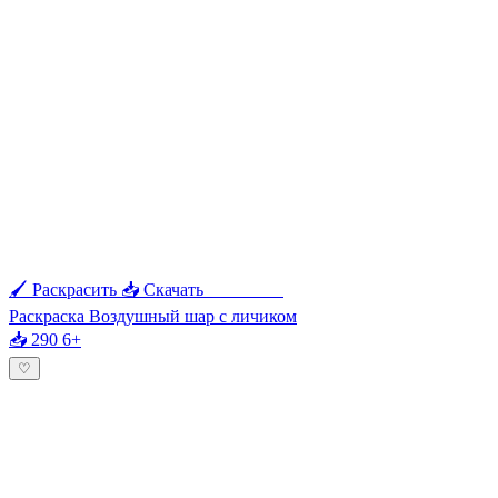
🖌 Раскрасить
📥 Скачать
🖨 Печать
Раскраска Воздушный шар с личиком
📥 290
6+
♡