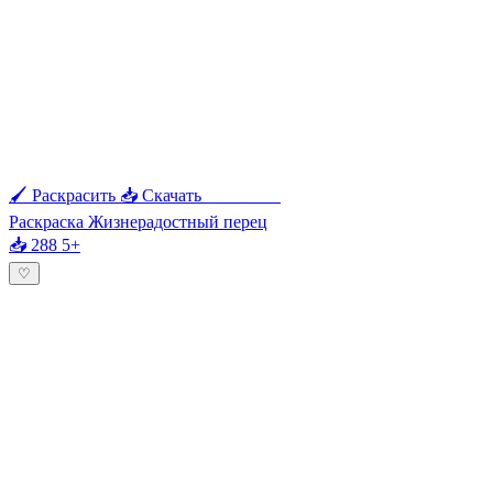
🖌 Раскрасить
📥 Скачать
🖨 Печать
Раскраска Жизнерадостный перец
📥 288
5+
♡