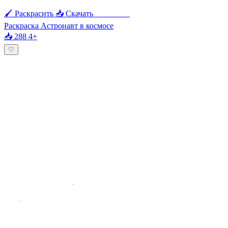
🖌 Раскрасить
📥 Скачать
🖨 Печать
Раскраска Астронавт в космосе
📥 288
4+
♡