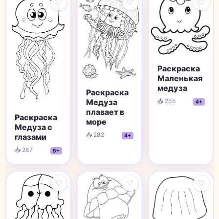
♡
♡
♡
Раскраска
Маленькая
медуза
Раскраска
Медуза
📥 265
4+
плавает в
Раскраска
море
Медуза с
📥 282
глазами
4+
📥 287
5+
♡
♡
♡