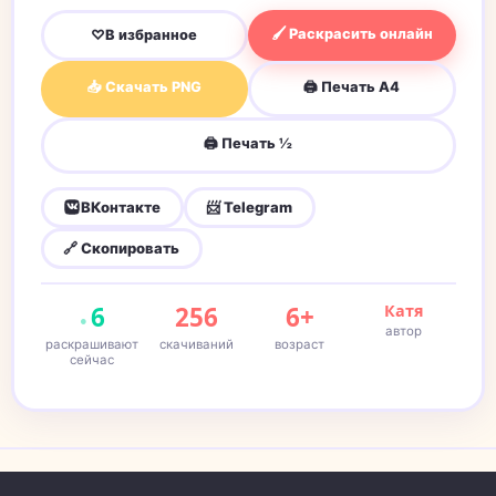
🖌 Раскрасить онлайн
♡
В избранное
📥 Скачать PNG
🖨 Печать A4
🖨 Печать ½
ВКонтакте
📨 Telegram
🔗 Скопировать
6
256
6+
Катя
автор
раскрашивают
скачиваний
возраст
сейчас