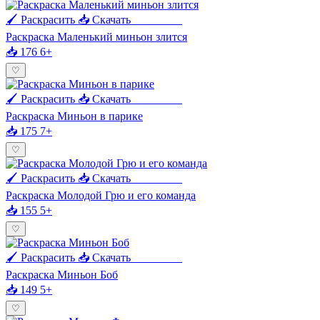
🖌 Раскрасить
📥 Скачать
🖨 Печать
Раскраска Маленький миньон злится
📥 176
6+
♡
🖌 Раскрасить
📥 Скачать
🖨 Печать
Раскраска Миньон в парике
📥 175
7+
♡
🖌 Раскрасить
📥 Скачать
🖨 Печать
Раскраска Молодой Грю и его команда
📥 155
5+
♡
🖌 Раскрасить
📥 Скачать
🖨 Печать
Раскраска Миньон Боб
📥 149
5+
♡