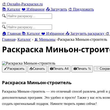
🎨
Онлайн-Раскраски.ru
📚 Каталог
❤️ Избранное
📤 Загрузить
🎨 Предложить
🔍
🔍
🏠 Главная
📚 Каталог
❤️ Избранное
📤 Загрузить раскраску
🎨
Главная
›
Каталог
›
🍌 Миньоны
›
Раскраска Миньон-строитель
Раскраска Миньон-строит
🖌
Раскрасить
📥
Скачать
🖨
Печать A4
🖨
Печать ½
♡
Сохра
Раскраска Миньон-строитель
Раскраска Миньон-строитель — это отличный способ развлечь детей и 
дополнительных программ. Это удобно и просто! Также у вас есть возм
создать оригинальный подарок. Начните творить прямо сейчас!