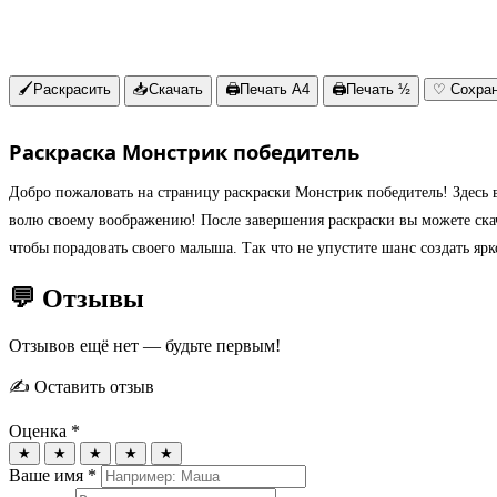
🖌
Раскрасить
📥
Скачать
🖨
Печать A4
🖨
Печать ½
♡
Сохра
Раскраска Монстрик победитель
Добро пожаловать на страницу раскраски Монстрик победитель! Здесь в
волю своему воображению! После завершения раскраски вы можете скача
чтобы порадовать своего малыша. Так что не упустите шанс создать ярк
💬 Отзывы
Отзывов ещё нет — будьте первым!
✍️ Оставить отзыв
Оценка *
★
★
★
★
★
Ваше имя *