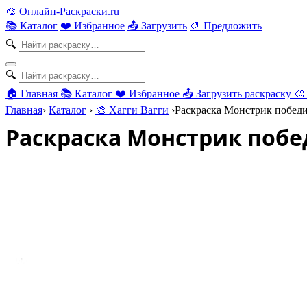
🎨
Онлайн-Раскраски.ru
📚 Каталог
❤️ Избранное
📤 Загрузить
🎨 Предложить
🔍
🔍
🏠 Главная
📚 Каталог
❤️ Избранное
📤 Загрузить раскраску
🎨
Главная
›
Каталог
›
🎨 Хагги Вагги
›
Раскраска Монстрик побед
Раскраска Монстрик поб