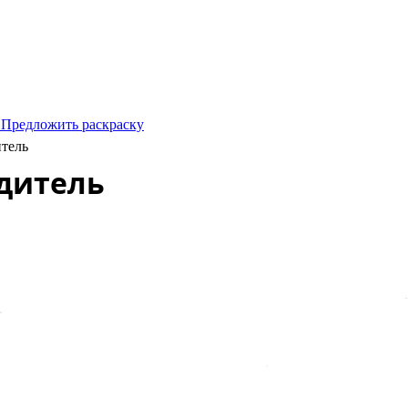
 Предложить раскраску
итель
едитель