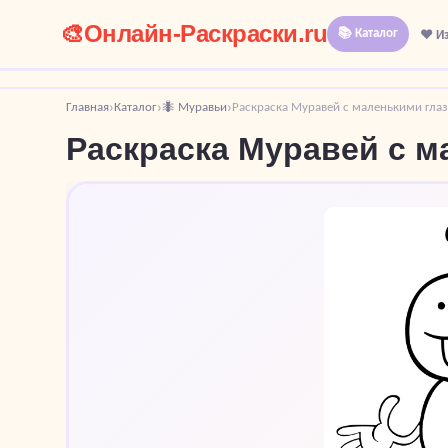
🎨
Онлайн-Раскраски.ru
📚 Каталог
❤️ И
Главная
Каталог
🐜 Муравьи
Раскраска Муравей с маленькими гла
›
›
›
Раскраска Муравей с м