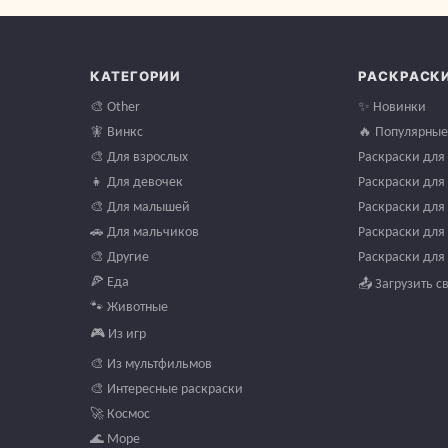
КАТЕГОРИИ
РАСКРАСК
🎨 Other
✨ Новинки
🧚 Винкс
🔥 Популярные
🎨 Для взрослых
Раскраски для 
👧 Для девочек
Раскраски для 
🎨 Для малышей
Раскраски для 
🚗 Для мальчиков
Раскраски для 
🎨 Другие
Раскраски для 
🍕 Еда
📤 Загрузить с
🐾 Животные
🎮 Из игр
🎨 Из мультфильмов
🎨 Интересные раскраски
🚀 Космос
🌊 Море