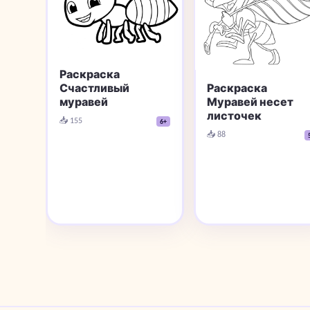
Раскраска
Счастливый
Раскраска
муравей
Муравей несет
листочек
📥 155
6+
📥 88