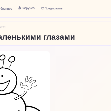
📤 Загрузить
🎨 Предложить
збранное
зами
аленькими глазами