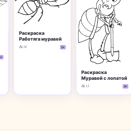
Раскраска
Работяга муравей
📥 26
5+
5+
Раскраска
Муравей с лопатой
📥 13
3+