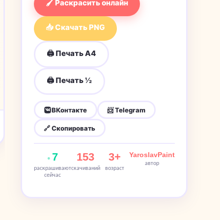
🖌 Раскрасить онлайн
📥 Скачать PNG
🖨 Печать A4
🖨 Печать ½
ВКонтакте
📨 Telegram
🔗 Скопировать
7
153
3+
YaroslavPaint
автор
раскрашивают
скачиваний
возраст
сейчас