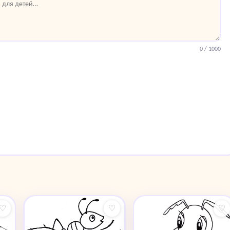
0
/ 1000
♡
♡
♡