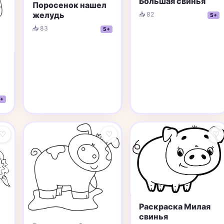
Большая свинья
Поросенок нашел
желудь
📥 82
5+
📥 83
5+
+
♡
♡
♡
Раскраска Милая
свинья