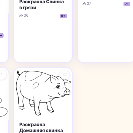
Раскраска Свинка
📥 27
7+
в грязи
📥 36
6+
а
+
♡
♡
Раскраска
Домашняя свинка