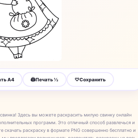
🖨
♡
ать A4
Печать ½
Сохранить
свинка! Здесь вы можете раскрасить милую свинку онлайн
дополнительных программ. Это отличный способ развлечься и
те скачать раскраску в формате PNG совершенно бесплатно и
, мы предлагаем возможность распечатать раскраску на весь