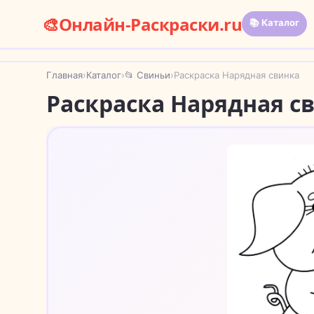
🎨
Онлайн-Раскраски.ru
📚 Каталог
Главная
›
Каталог
›
📂 Свиньи
›
Раскраска Нарядная свинка
Раскраска Нарядная с