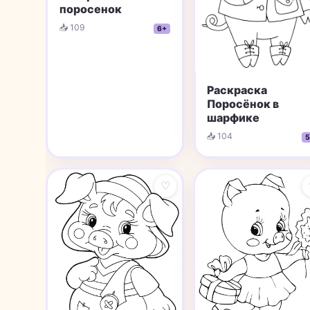
поросенок
📥 109
6+
Раскраска
Поросёнок в
шарфике
📥 104
5
♡