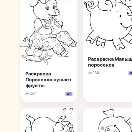
Раскраска Малы
поросенок
📥 239
Раскраска
6
Поросенок кушает
фрукты
📥 257
3+
♡