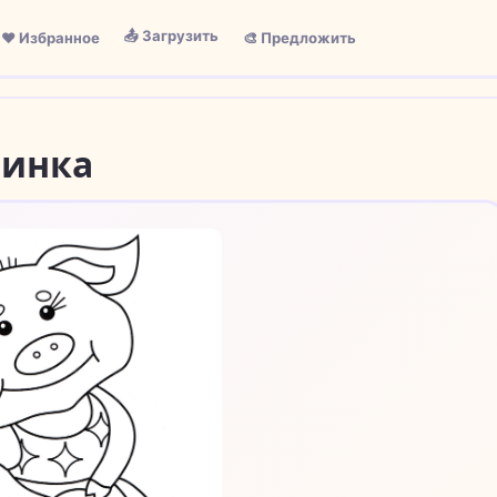
📤 Загрузить
❤️ Избранное
🎨 Предложить
винка