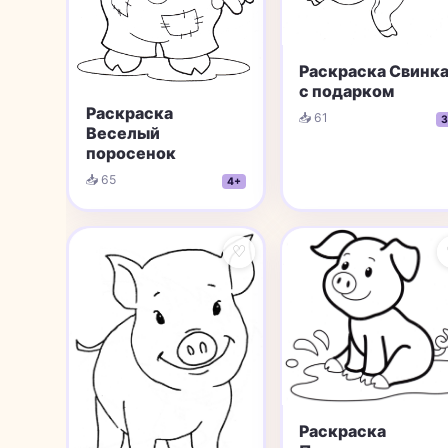
Раскраска Свинк
с подарком
Раскраска
📥 61
3
Веселый
поросенок
📥 65
4+
♡
Раскраска