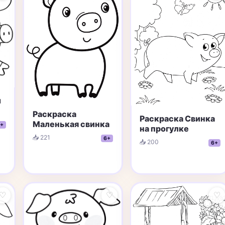
ш
Раскраска
Раскраска Свинка
Маленькая свинка
+
на прогулке
📥 221
6+
📥 200
6+
♡
♡
♡