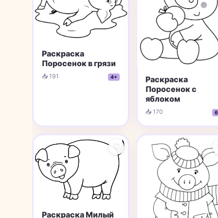
Раскраска
Поросенок в грязи
📥 191
4+
Раскраска
Поросенок с
яблоком
📥 170
6
♡
Раскраска Милый