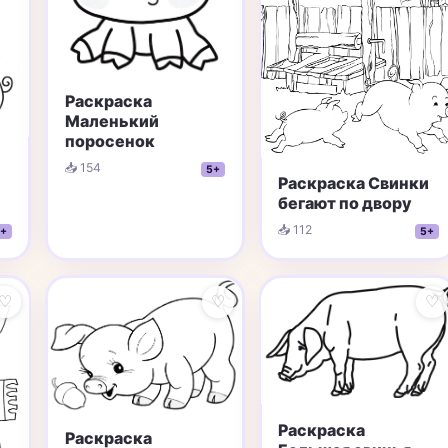
Раскраска
Маленький
поросенок
📥 154
5+
Раскраска Свинки
бегают по двору
📥 112
5+
+
♡
♡
♡
Раскраска
Раскраска