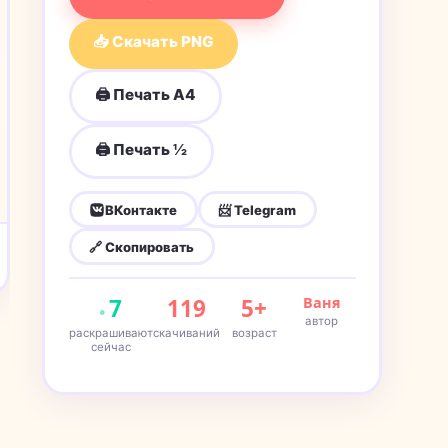
📥 Скачать PNG
🖨 Печать A4
🖨 Печать ½
ВКонтакте
📨 Telegram
🔗 Скопировать
7
119
5+
Ваня
автор
раскрашивают
скачиваний
возраст
сейчас